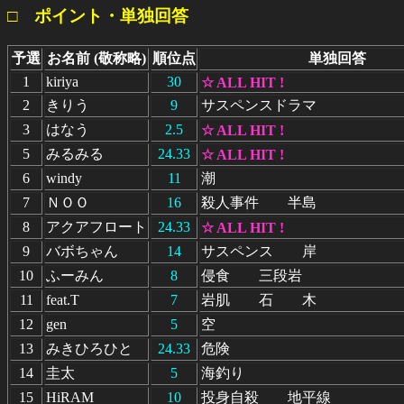
□ ポイント・単独回答
予選
お名前 (敬称略)
順位点
単独回答
1
kiriya
30
☆ ALL HIT !
2
きりう
9
サスペンスドラマ
3
はなう
2.5
☆ ALL HIT !
5
みるみる
24.33
☆ ALL HIT !
6
windy
11
潮
7
ＮＯＯ
16
殺人事件 半島
8
アクアフロート
24.33
☆ ALL HIT !
9
バボちゃん
14
サスペンス 岸
10
ふーみん
8
侵食 三段岩
11
feat.T
7
岩肌 石 木
12
gen
5
空
13
みきひろひと
24.33
危険
14
圭太
5
海釣り
15
HiRAM
10
投身自殺 地平線