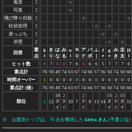
風景
2
☆
写真
2
☆
飛び降り自殺
2
☆
☆
柱状節理
2
☆
☆
崖っぷち
2
☆
☆
岸壁
2
☆
☆
素
き
は
み
Ｎ
ア
バ
ふ
み
圭
k
w
f
g
H
回答
i
i
e
e
i
点
り
な
る
Ｏ
ク
ボ
｜
き
太
ヒット数
8
7
8
8
7
6
8
6
6
5
7
7
7
6
素点計
76
59
49
74
63
67
74
66
57
56
50
74
50
60
時間オーバー
1
0
0
0
0
0
0
0
0
0
0
0
0
0
素点計 (後)
76
59
49
74
63
67
74
66
57
56
50
74
50
60
18
2
2
15
2
15
タ
タ
タ
タ
タ
タ
順位
1
12
10
7
8
13
14
11
イ
イ
イ
イ
イ
イ
※ お題別トップは、76 点を獲得した
kiriya さん
(予選１位)