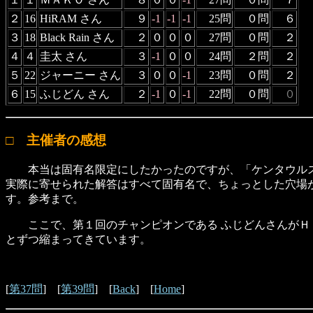
２
16
HiRAM さん
９
-1
-1
-1
25問
０問
６
３
18
Black Rain さん
２
０
０
０
27問
０問
２
４
４
圭太 さん
３
-1
０
０
24問
２問
２
５
22
ジャーニー さん
３
０
０
-1
23問
０問
２
６
15
ふじどん さん
２
-1
０
-1
22問
０問
０
□ 主催者の感想
本当は固有名限定にしたかったのですが、「ケンタウルス座
実際に寄せられた解答はすべて固有名で、ちょっとした穴場
す。参考まで。
ここで、第１回のチャンピオンである ふじどんさんがＨＰ０
とずつ縮まってきています。
[
第37問
] [
第39問
] [
Back
] [
Home
]