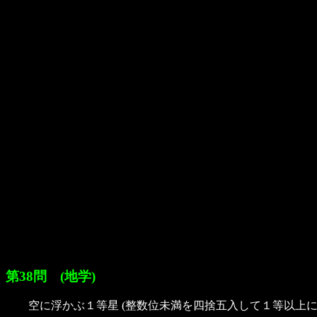
第38問 (地学)
空に浮かぶ１等星 (整数位未満を四捨五入して１等以上になる