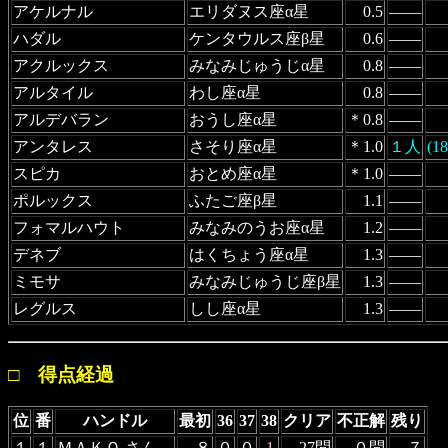
アケルナル
エリダヌス座α星
0.5
――
ハダル
ケンタウルス座β星
0.6
――
アクルックス
みなみじゅうじα星
0.8
――
アルタイル
わし座α星
0.8
――
アルデバラン
おうし座α星
＊0.8
――
アンタレス
さそり座α星
＊1.0
１人
(1
スピカ
おとめ座α星
＊1.0
――
ポルックス
ふたご座β星
1.1
――
フォマルハウト
みなみのうお座α星
1.2
――
デネブ
はくちょう座α星
1.3
――
ミモサ
みなみじゅうじ座β星
1.3
――
レグルス
しし座α星
1.3
――
□ 得点経過
位
番
ハンドル
最初
36
37
38
クリア
不正解
残り
１
１
ＭＡＫＯ さん
８
０
０
-1
27問
０問
７