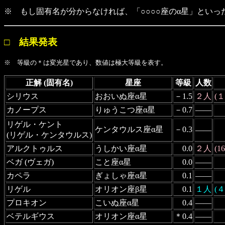
※ もし固有名が分からなければ、「○○○○座のα星」といっ
□ 結果発表
※ 等級の＊は変光星であり、数値は極大等級を表す。
正解 (固有名)
星座
等級
人数
シリウス
おおいぬ座α星
－1.5
２人
(
カノープス
りゅうこつ座α星
－0.7
――
リゲル・ケント
ケンタウルス座α星
－0.3
――
(リゲル・ケンタウルス)
アルクトゥルス
うしかい座α星
0.0
２人
(
ベガ (ヴェガ)
こと座α星
0.0
――
カペラ
ぎょしゃ座α星
0.1
――
リゲル
オリオン座β星
0.1
１人
(
プロキオン
こいぬ座α星
0.4
――
ベテルギウス
オリオン座α星
＊0.4
――