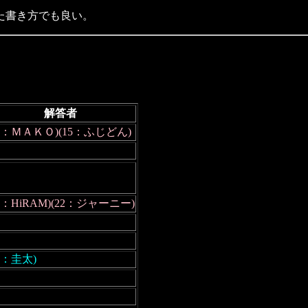
た書き方でも良い。
解答者
１：ＭＡＫＯ)(15：ふじどん)
16：HiRAM)(22：ジャーニー)
４：圭太)