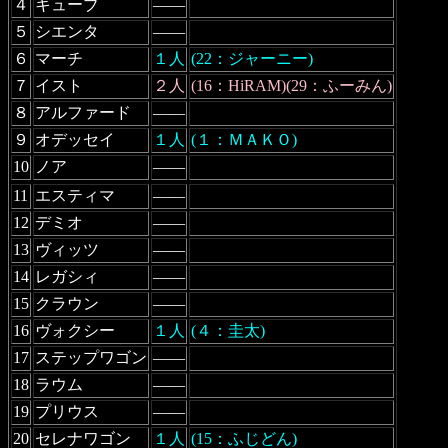
４
キューブ
――
５
シエンタ
――
６
マーチ
１人
(22：ジャーニー)
７
イスト
２人
(16：HiRAM)(29：ふーみん)
８
アルファード
――
９
オデッセイ
１人
(１：ＭＡＫＯ)
10
ノア
――
11
エスティマ
――
12
デミオ
――
13
ヴィッツ
――
14
レガシィ
――
15
クラウン
――
16
ヴォクシー
１人
(４：圭太)
17
ステップワゴン
――
18
ラウム
――
19
プリウス
――
20
セレナワゴン
１人
(15：ふじどん)