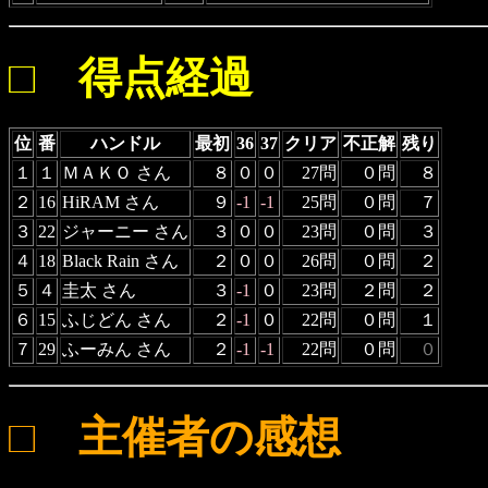
□ 得点経過
位
番
ハンドル
最初
36
37
クリア
不正解
残り
１
１
ＭＡＫＯ さん
８
０
０
27問
０問
８
２
16
HiRAM さん
９
-1
-1
25問
０問
７
３
22
ジャーニー さん
３
０
０
23問
０問
３
４
18
Black Rain さん
２
０
０
26問
０問
２
５
４
圭太 さん
３
-1
０
23問
２問
２
６
15
ふじどん さん
２
-1
０
22問
０問
１
７
29
ふーみん さん
２
-1
-1
22問
０問
０
□ 主催者の感想