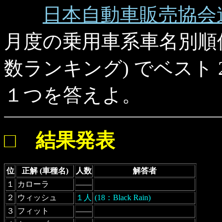
日本自動車販売協会
月度の乗用車系車名別順
数ランキング) でベスト
１つを答えよ。
□ 結果発表
位
正解 (車種名)
人数
解答者
１
カローラ
――
２
ウィッシュ
１人
(18：Black Rain)
３
フィット
――