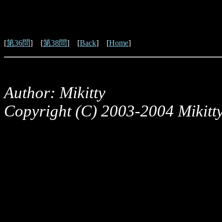
[
第36問
] [
第38問
] [
Back
] [
Home
]
Author: Mikitty
Copyright (C) 2003-2004 Mikitty,