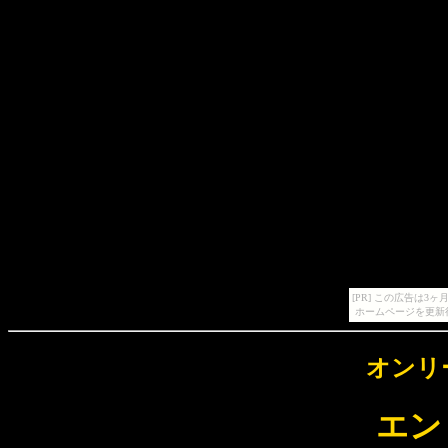
[PR] この広告は
ホームページを更新
オンリ
エン