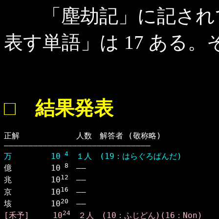
「塵劫記」に記されて
表す単語」は 17 ある
□ 結果発表
正解 　　　　　　 人数　解答者 (敬称略)

 4
万　　　　　10
　１人　(19：はらぐろぱんだ)
 8

億　　　　　10
　――　

12
兆　　　　　10
　――　

16
京　　　　　10
　――　

20
垓　　　　　10
24
[禾予]　　　10
　２人　(10：ふじどん)(16：Non)