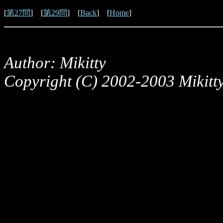
[
第27問
] [
第29問
] [
Back
] [
Home
]
Author: Mikitty
Copyright (C) 2002-2003 Mikitty,