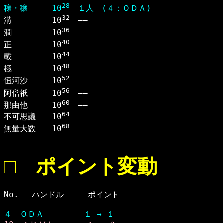
28
穰・穣　　　10
　１人　(４：ＯＤＡ)
32

溝　　　　　10
　――　

36
澗　　　　　10
　――　

40
正　　　　　10
　――　

44
載　　　　　10
　――　

48
極　　　　　10
　――　

52
恒河沙　　　10
　――　

56
阿僧祇　　　10
　――　

60
那由他　　　10
　――　

64
不可思議　　10
　――　

68
無量大数　　10
　――　

――――――――――――――――――――――――――――――
□ ポイント変動
No. 　ハンドル　　　ポイント

４　ＯＤＡ　　　　　１ → １