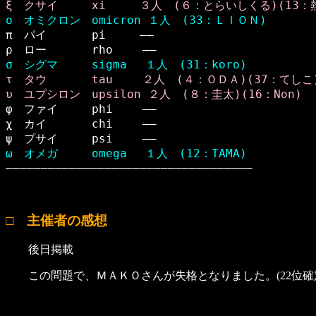
ξ　クサイ　　　xi　　　３人　(６：とらいしくる)(13：
ο　オミクロン　omicron １人　(33：ＬＩＯＮ)

π　パイ　　　　pi　　　――　

σ　シグマ　　　sigma 　１人　(31：koro)
τ　タウ　　　　tau 　　２人　(４：ＯＤＡ)(37：てしこ
υ　ユプシロン　upsilon ２人　(８：圭太)(16：Non)

φ　ファイ　　　phi 　　――　

χ　カイ　　　　chi 　　――　

ω　オメガ　　　omega 　１人　(12：TAMA)

―――――――――――――――――――――――――――――――――――
□ 主催者の感想
後日掲載
この問題で、ＭＡＫＯさんが失格となりました。(22位確