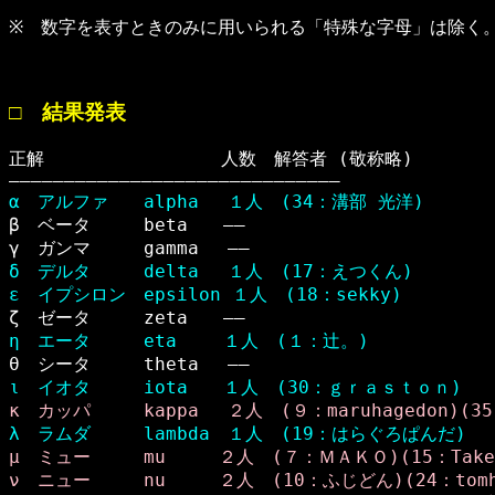
※ 数字を表すときのみに用いられる「特殊な字母」は除く
□ 結果発表
正解　　　　　　　　　　人数　解答者 (敬称略)

α　アルファ　　alpha 　１人　(34：溝部 光洋)

β　ベータ　　　beta　　――　

δ　デルタ　　　delta 　１人　(17：えつくん)
ε　イプシロン　epsilon １人　(18：sekky)
η　エータ　　　eta 　　１人　(１：辻。)
ι　イオタ　　　iota　　１人　(30：ｇｒａｓｔｏｎ)
κ　カッパ　　　kappa 　２人　(９：maruhagedon)(3
λ　ラムダ　　　lambda　１人　(19：はらぐろぱんだ)
μ　ミュー　　　mu　　　２人　(７：ＭＡＫＯ)(15：Take
ν　ニュー　　　nu　　　２人　(10：ふじどん)(24：tom