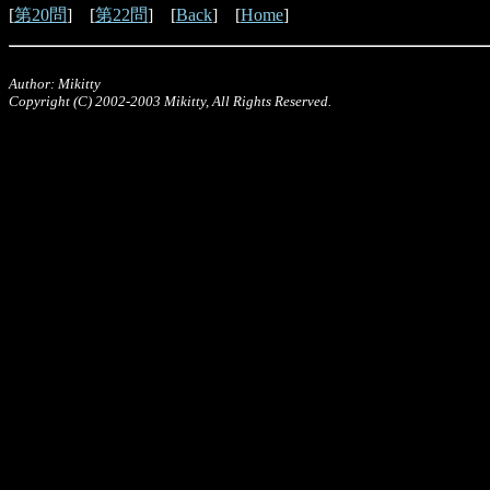
[
第20問
] [
第22問
] [
Back
] [
Home
]
Author: Mikitty
Copyright (C) 2002-2003 Mikitty, All Rights Reserved.