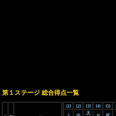
第１ステージ 総合得点一覧
[1]
[2]
[3]
[4]
[5]
大
ミ
出
カ
拡