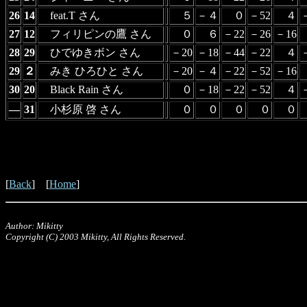
26
14
feat.T さん
５
－４
０
－52
４
27
12
フィリピンの鷹 さん
０
６
－22
－26
－16
28
29
ひでゆきボン さん
－20
－18
－44
－22
４
29
２
みき ひろひと さん
－20
－４
－22
－52
－16
30
20
Black Rain さん
０
－18
－22
－52
４
―
31
小杉原 啓 さん
０
０
０
０
０
[
Back
] [
Home
]
Author: Mikitty
Copyright (C) 2003 Mikitty, All Rights Reserved.