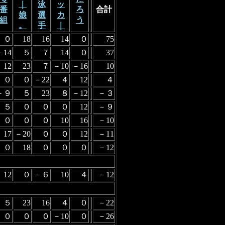
｜
泳
ッ
番
ろ
合計
娘
選
カ
組
う
。
手
｜
０
18
16
14
０
75
－14
５
７
14
０
37
12
23
７
－10
－16
10
０
０
－22
４
12
４
－９
５
23
８
－12
－３
５
０
０
０
12
－９
０
０
０
10
16
－10
17
－20
０
０
12
－11
０
18
０
０
０
－12
12
０
－６
10
４
－12
５
23
16
４
０
－22
０
０
０
－10
０
－26