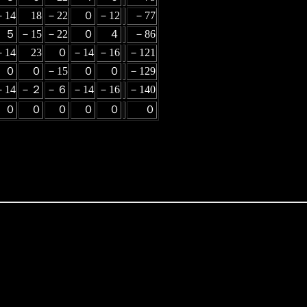
－14
18
－22
０
－12
－77
５
－15
－22
０
４
－86
－14
23
０
－14
－16
－121
０
０
－15
０
０
－129
－14
－２
－６
－14
－16
－140
０
０
０
０
０
０