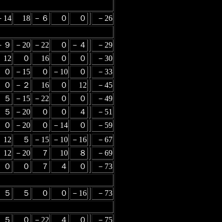
－14
18
－６
０
０
－26
－９
－20
－22
０
－４
－29
12
０
16
０
０
－30
０
－15
０
－10
０
－33
０
－２
16
０
12
－45
５
－15
－22
０
０
－49
５
－20
０
０
４
－51
０
－20
０
－14
０
－59
12
５
－15
－10
－16
－67
12
－20
７
10
８
－69
０
０
７
４
０
－73
５
５
０
０
－16
－73
５
０
－22
４
０
－75