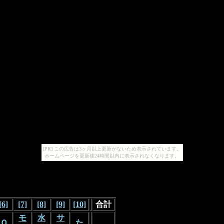
[PR] この広告は3ヶ月以上更新がないため表示されています。
ホームページを更新後24時間以内に表示されなくなります。
[6]
[7]
[8]
[9]
[10]
合計
モ
水
サ
Ｑ
た