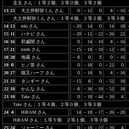
圭太 さん：１等２個、２等０個、３等２個
13
25
大土井郁弥くん さん
０
－12
０
４
－16
大土井郁弥くん さん：１等４個、２等２個、３等３個
14
13
teki さん
－20
14
０
14
18
15
11
ハナビ さん
－20
－12
－22
－26
22
16
16
邪威闇 さん
０
14
－10
４
－16
17
21
tomh さん
－15
－18
－10
－12
－16
18
28
地蔵 さん
－６
０
５
０
－16
19
６
ヒノ茶 さん
０
－18
０
－22
０
20
27
猫又ハーフ さん
０
－18
５
４
－16
21
23
タンギー さん
－15
６
０
－52
18
22
18
かんな さん
－６
－36
－10
－52
18
23
10
Take さん
０
－18
－44
－26
４
Take さん：１等４個、２等０個、３等３個
24
４
HiRAM さん
14
－18
－17
－26
－20
HiRAM さん：１等５個、２等１個、３等３個
25
24
ジャーニー さん
０
－18
－22
－26
４