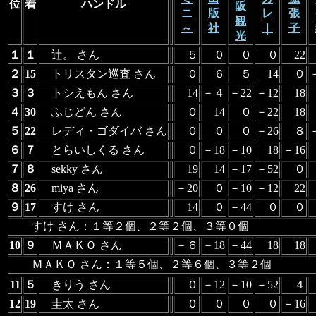
位
着
ハンドル
阪
ニ
版
レ
張
観
～
社
｜
子
光
１
１
辻。 さん
５
０
０
０
22
２
15
トリスタン巡査 さん
０
６
５
14
０
３
３
トシえもん さん
14
－４
－22
－12
18
４
30
ふじどん さん
０
14
０
－22
18
５
22
レディ・ゴダイバ さん
０
０
０
－26
８
６
７
とらいしくる さん
０
－18
－10
18
－16
７
８
sekky さん
19
14
－17
－52
０
８
26
miya さん
－20
０
－10
－12
22
９
17
すけ さん
14
０
－44
０
０
すけ さん：１等２個、２等２個、３等０個
10
９
ＭＡＫＯ さん
－６
－18
－44
18
18
ＭＡＫＯ さん：１等５個、２等６個、３等２個
11
５
きりう さん
０
－12
－10
－52
４
12
19
圭太 さん
０
０
０
０
－16