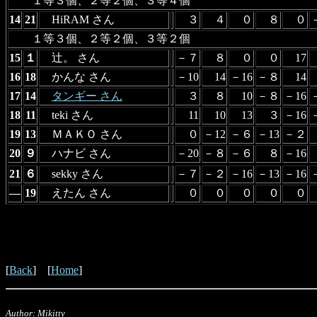
１等３個、２等２個、３等４個
14
21
HiRAM さん
３
４
０
８
０
１等３個、２等２個、３等２個
15
１
辻。 さん
－７
８
０
０
17
16
18
かんな さん
－10
14
－16
－８
14
17
14
タンギー さん
３
８
10
－８
－16
18
11
teki さん
11
10
13
３
－16
19
13
ＭＡＫＯ さん
０
－12
－６
－13
－２
20
９
ハナビ さん
－20
－８
－６
８
－16
21
６
sekky さん
－７
－２
－16
－13
－16
―
19
えたん さん
０
０
０
０
０
[
Back
] [
Home
]
Author: Mikitty