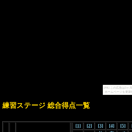
[PR] この広告は
ホームページを更新
練習ステージ 総合得点一覧
[1]
[2]
[3]
[4]
[5]