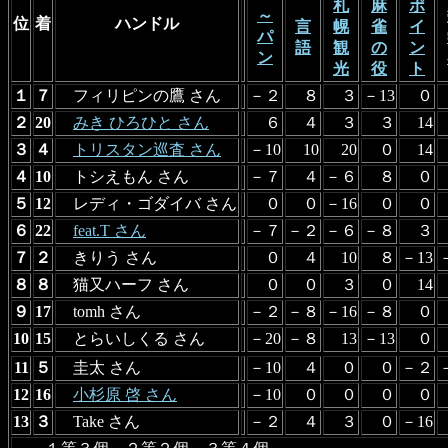
札
麻
ポ
～
位
着
ハンドル
言
幌
雀
イ
パ
語
観
の
ン
ン
光
役
ト
１
７
フィリピンの鷹 さん
－２
８
３
－13
０
２
20
みき ひろひと さん
６
４
３
３
14
３
４
トリスタン巡査 さん
－10
10
20
０
14
４
10
トシえもん さん
－７
４
－６
８
０
５
12
レディ・ゴダイバ さん
０
０
－16
０
０
６
22
feat.T さん
－７
－２
－６
－８
３
７
２
きりう さん
０
４
10
８
－13
８
８
猫又ハーフ さん
０
０
３
０
14
９
17
tomh さん
－２
－８
－16
－８
０
10
15
とらいしくる さん
－20
－８
13
－13
０
11
５
圭太 さん
－10
４
０
０
－２
12
16
小杉原 啓 さん
－10
０
０
０
０
13
３
Take さん
－２
４
３
０
－16