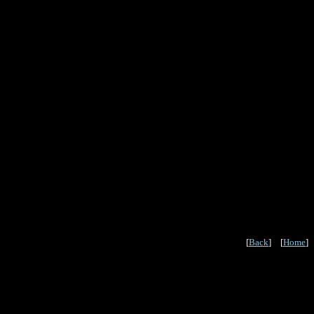
[
Back
] [
Home
]