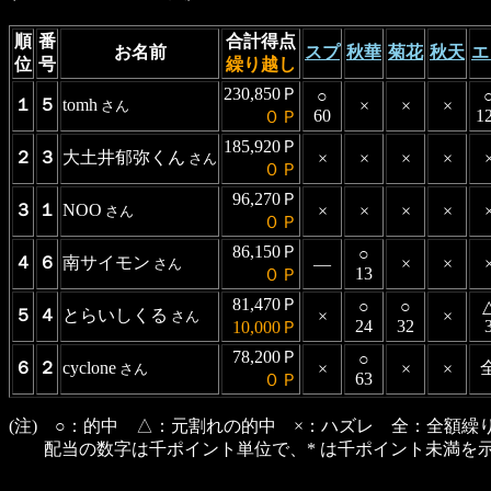
順
番
合計得点
お名前
スプ
秋華
菊花
秋天
エ
位
号
繰り越し
230,850Ｐ
○
１
５
tomh
×
×
×
さん
60
1
０Ｐ
185,920Ｐ
２
３
大土井郁弥くん
×
×
×
×
さん
０Ｐ
96,270Ｐ
３
１
NOO
×
×
×
×
さん
０Ｐ
86,150Ｐ
○
４
６
南サイモン
―
×
×
さん
13
０Ｐ
81,470Ｐ
○
○
５
４
とらいしくる
×
×
さん
24
32
10,000Ｐ
78,200Ｐ
○
６
２
cyclone
×
×
×
さん
63
０Ｐ
(注) ○：的中 △：元割れの的中 ×：ハズレ 全：全額繰
配当の数字は千ポイント単位で、* は千ポイント未満を