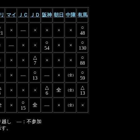
リ
マイ
ＪＣ
ＪＤ
阪神
朝日
中障
有馬
○
○
×
―
×
×
×
×
21
48
○
○
×
―
×
×
×
×
54
130
△
○
×
×
×
×
×
×
7
88
○
○
×
×
―
―
×
(全)
13
59
△
△
△
全
×
×
×
(全)
3
6
13
○
全
全
×
―
×
×
(全)
15
り越し ―：不参加
示す。