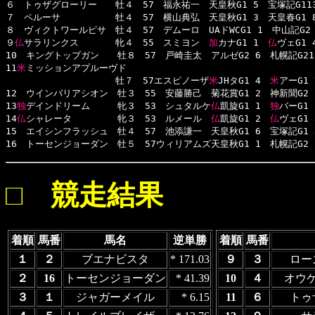
６　トゥザグローリー　　牡４　57　福永祐一　天皇秋G1 5　宝塚記G113　
７　ペルーサ　　　　　　牡４　57　横山典弘　天皇秋G1 3　天皇春G1 8　
８　ヴィクトワールピサ　牡４　57　デムーロ　UAドWCG1 1　中山記G2 1
９
仏
サラリンクス　　　　牝４　55　スミヨン　
加
カナG1 1　
仏
ヴェG1 
10　キングトップガン　　牡８　57　戸崎圭太　アルゼG2 6　札幌記G212
11
米
ミッションアプルーヴド

　　　　　　　　　　　　牡７　57エスピノーザ
米
JHタG1 4　
米
アーG1 
12　ウインバリアシオン　牡３　55　安藤勝己　菊花賞G1 2　神新聞G2 2
13
独
デインドリーム　　　牝３　53　シュタルケ
仏
凱旋G1 1　
独
バーG1 
14
仏
シャレータ　　　　　牝３　53　ルメール　
仏
凱旋G1 2　
仏
ヴェG1 
15　エイシンフラッシュ　牡４　57　池添謙一　天皇秋G1 6　宝塚記G1 3
16　トーセンジョーダン　牡５　57ウィリアムズ天皇秋G1 1　札幌記G2 
□ 競走結果
着順
馬番
馬名
逆単勝
着順
馬番
１
２
ブエナビスタ
* 171.03
９
３
ロー
２
16
トーセンジョーダン
* 41.39
10
４
オウ
３
１
ジャガーメイル
* 6.15
11
６
トゥ