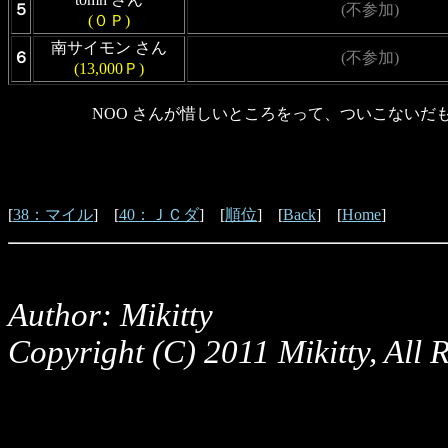
５
(不参加)
(０Ｐ)
南サイモン さん
６
(不参加)
(13,000Ｐ)
NOO さんが惜しいところをって、ついこないだも同
[
38：マイル
] [
40：ＪＣダ
] [
順位
] [
Back
] [
Home
]
Author: Mikitty
Copyright (C) 2011 Mikitty, All 