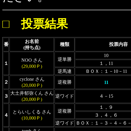
□ 投票結果
お名前
番
種類
投票内容
(持ち点)
10
逆単勝
NOO さん
１
１，11
(29,000Ｐ)
逆馬連
ＢＯＸ：１－10－11
cyclone さん
２
逆複勝
11
(20,000Ｐ)
大土井郁弥くん さん
３
逆ワイド
４－15
(20,000Ｐ)
１，９
逆複勝
とらいしくる さん
４
３，４，６
(10,000Ｐ)
逆ワイド
ＢＯＸ：１－３－４－６
tomh さん