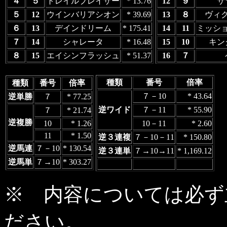
４
５
トレイルブレイザー
* 13.76
12
９
サ
５
12
ウインバリアシオン
* 39.69
13
８
ヴィ
６
13
デインドリーム
* 175.41
14
11
ミッシ
７
14
シャレータ
* 16.48
15
10
キン
８
15
エイシンフラッシュ
* 51.37
16
７
種類
番号
倍率
種類
番号
倍率
７－10
* 43.64
逆単勝
７
* 77.25
逆ワイド
７－11
* 55.90
７
* 21.74
逆複勝
10
* 1.26
10－11
* 2.60
11
* 1.50
逆３連複
７－10－11
* 150.80
逆馬連
７－10
* 130.54
逆３連単
７→10→11
* 1,169.12
逆馬単
７→10
* 303.27
※ 内容については必ず
ださい。