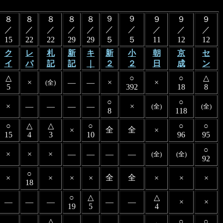
９
９
８
８
８
８
８
９
９
９
／
／
／
／
／
／
／
／
／
／
15
22
22
29
29
５
５
11
12
12
ク
レ
札
新
キ
新
小
朝
京
セ
イ
パ
記
記
｜
２
２
日
成
ン
△
○
○
△
×
―
―
×
×
(全)
5
392
18
8
○
○
×
―
―
―
―
×
(全)
(全)
8
118
○
△
△
○
○
○
全
全
×
×
15
4
3
10
96
95
○
×
×
×
―
―
―
―
(全)
(全)
92
○
全
全
×
×
×
×
×
×
×
18
○
△
△
―
―
―
―
―
×
×
19
5
4
△
○
○