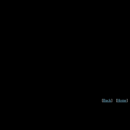
[
Back
] [
Home
]