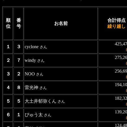
順
番
合計得点
お名前
位
号
繰り越し
425,4
１
３
cyclone
さん
275,2
２
７
windy
さん
256,6
３
２
NOO
さん
194,1
４
８
雷光神
さん
182,3
５
５
大土井郁弥くん
さん
139,2
６
１
ぴゅう太
さん
124,4