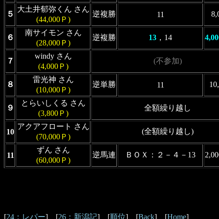
大土井郁弥くん さん
５
逆複勝
8
11
(44,000Ｐ)
南サイモン さん
６
逆複勝
13
，14
4,0
(28,000Ｐ)
windy さん
７
(不参加)
(4,000Ｐ)
雷光神 さん
８
逆単勝
10
11
(10,000Ｐ)
とらいしくる さん
９
全額繰り越し
(3,800Ｐ)
アクアフロート さん
(全額繰り越し)
10
(70,000Ｐ)
ずん さん
逆馬連
ＢＯＸ：２－４－13
2,0
11
(60,000Ｐ)
[
24：レパー
] [
26：新潟記
] [
順位
] [
Back
] [
Home
]