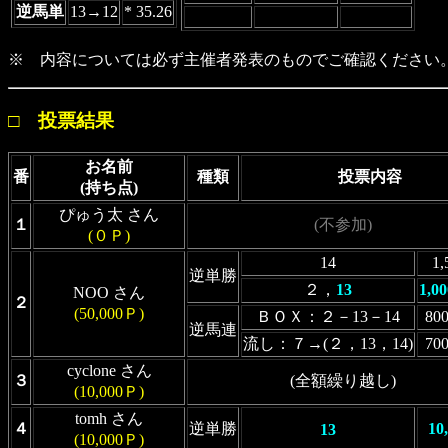
逆馬単
13→12
* 35.26
※ 内容については必ず主催者発表のものでご確認ください
□ 投票結果
お名前
番
種類
投票内容
(持ち点)
ぴゅう太 さん
１
(不参加)
(０Ｐ)
14
1
逆単勝
２，
13
1,0
NOO さん
２
(50,000Ｐ)
ＢＯＸ：２－13－14
80
逆馬連
流し：７→(２，13，14)
70
cyclone さん
３
(全額繰り越し)
(10,000Ｐ)
tomh さん
４
逆単勝
10
13
(10,000Ｐ)