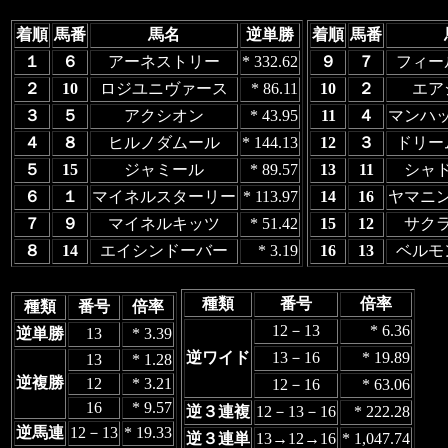
着順
馬番
馬名
逆単勝
着順
馬番
１
６
アーネストリー
* 332.62
９
７
フィー
２
10
ロジユニヴァース
* 86.11
10
２
エア
３
５
アクシオン
* 43.95
11
４
マンハ
４
８
ヒルノダムール
* 144.13
12
３
ドリー
５
15
ジャミール
* 89.57
13
11
シャ
６
１
マイネルスターリー
* 113.97
14
16
ヤマニ
７
９
マイネルキッツ
* 51.42
15
12
サク
８
14
エイシンドーバー
* 3.19
16
13
ベルモ
種類
番号
倍率
種類
番号
倍率
12－13
* 6.36
逆単勝
13
* 3.39
逆ワイド
13－16
* 19.89
13
* 1.28
逆複勝
12
* 3.21
12－16
* 63.06
16
* 9.57
逆３連複
12－13－16
* 222.28
逆馬連
12－13
* 19.33
逆３連単
13→12→16
* 1,047.74