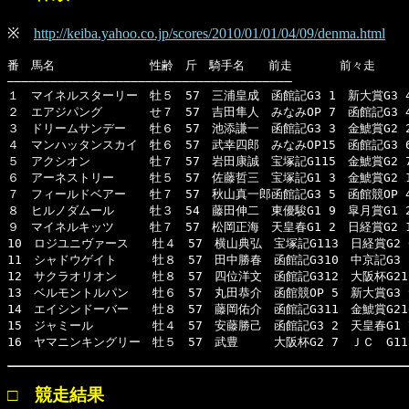
※
http://keiba.yahoo.co.jp/scores/2010/01/01/04/09/denma.html
番　馬名　　　　　　　　性齢　斤　騎手名　　前走　　　　前々走　　　
―――――――――――――――――――――――――――――――――――――――

１　マイネルスターリー　牡５　57　三浦皇成　函館記G3 1　新大賞G3 4　
２　エアジパング　　　　せ７　57　吉田隼人　みなみOP 7　函館記G3 4　
３　ドリームサンデー　　牡６　57　池添謙一　函館記G3 3　金鯱賞G2 2　
４　マンハッタンスカイ　牡６　57　武幸四郎　みなみOP15　函館記G3 6　
５　アクシオン　　　　　牡７　57　岩田康誠　宝塚記G115　金鯱賞G2 7　
６　アーネストリー　　　牡５　57　佐藤哲三　宝塚記G1 3　金鯱賞G2 1　
７　フィールドベアー　　牡７　57　秋山真一郎函館記G3 5　函館競OP 4　
８　ヒルノダムール　　　牡３　54　藤田伸二　東優駿G1 9　皐月賞G1 2　
９　マイネルキッツ　　　牡７　57　松岡正海　天皇春G1 2　日経賞G2 1　A
10　ロジユニヴァース　　牡４　57　横山典弘　宝塚記G113　日経賞G2 6
11　シャドウゲイト　　　牡８　57　田中勝春　函館記G310　中京記G3 1
12　サクラオリオン　　　牡８　57　四位洋文　函館記G312　大阪杯G211
13　ベルモントルパン　　牡６　57　丸田恭介　函館競OP 5　新大賞G3 9
14　エイシンドーバー　　牡８　57　藤岡佑介　函館記G311　金鯱賞G210
15　ジャミール　　　　　牡４　57　安藤勝己　函館記G3 2　天皇春G1 7
16　ヤマニンキングリー　牡５　57　武豊　　　大阪杯G2 7　ＪＣ　G11
□ 競走結果