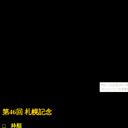
[PR] この広告は
ホームページを更新
第46回 札幌記念
□ 枠順