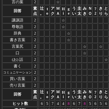
言の葉
2
☆
素
辻
ア
Ｍ
う
圭
み
Ｎ
き
と
t
H
g
7
回答
o
i
e
2
点
。
ク
Ａ
い
太
き
Ｏ
り
ら
謙譲語
2
☆
尊敬語
2
☆
辞典
2
☆
書き言葉
2
☆
言葉尻
2
☆
☆
口
2
☆
(お) 話
2
☆
書く
2
2
コミュニケーション
買い言葉
2
売り言葉
2
素
辻
ア
Ｍ
う
圭
み
Ｎ
き
と
t
H
g
7
回答
o
i
e
2
点
。
ク
Ａ
い
太
き
Ｏ
り
ら
ヒット数
6
5
7
4
4
8
6
7
8
5
6
5
6