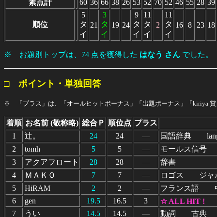
素点計
60
36
66
38
26
53
52
70
52
46
55
28
39
5
3
9
11
11
タ
タ
タ
タ
タ
順位
21
19
24
2
16
8
23
18
イ
イ
イ
イ
イ
※ お題別トップは、74 点を獲得した
はなう さん
でした。
□ ポイント・単独回答
※ 「プラス」は、「オールヒットボーナス」「出題ボーナス」「kiriya 
着順
お名前 (敬称略)
総合Ｐ
順位点
プラス
1
辻。
24
24
―
国語辞典 lang
2
tomh
5
5
―
モールス信号
3
アクアフロート
28
28
―
辞書
4
ＭＡＫＯ
7
7
―
ロゴス ジャ
5
HiRAM
2
2
―
フランス語 
6
gen
19.5
16.5
3
☆ ALL HIT !
7
うい
14.5
14.5
―
動詞 古典