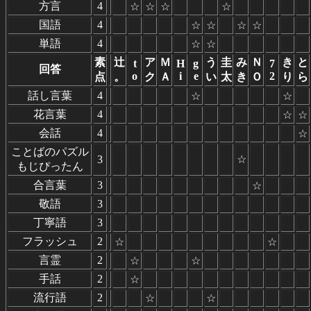
方言
4
☆
☆
☆
☆
国語
4
☆
☆
☆
☆
単語
4
☆
☆
素
辻
ア
Ｍ
う
圭
み
Ｎ
き
と
t
H
g
7
回答
o
i
e
2
点
。
ク
Ａ
い
太
き
Ｏ
り
ら
話し言葉
4
☆
☆
花言葉
4
☆
☆
会話
4
☆
ことばのパズル
3
☆
もじぴったん
合言葉
3
☆
敬語
3
丁寧語
3
フラッシュ
2
☆
☆
言霊
2
☆
☆
手話
2
☆
流行語
2
☆
☆