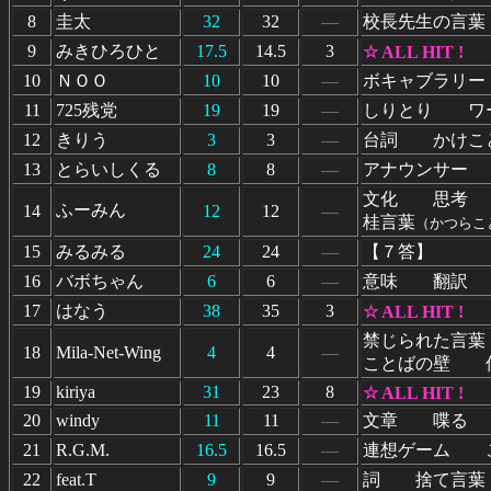
8
圭太
32
32
―
校長先生の言葉
9
みきひろひと
17.5
14.5
3
☆ ALL HIT !
10
ＮＯＯ
10
10
―
ボキャブラリ
11
725残党
19
19
―
しりとり ワ
12
きりう
3
3
―
台詞 かけこ
13
とらいしくる
8
8
―
アナウンサー
文化 思考
ふーみん
14
12
12
―
桂言葉
（かつらこと
15
みるみる
24
24
―
【７答】
16
バボちゃん
6
6
―
意味 翻訳 
17
はなう
38
35
3
☆ ALL HIT !
禁じられた言
18
Mila-Net-Wing
4
4
―
ことばの壁 
19
kiriya
31
23
8
☆ ALL HIT !
20
windy
11
11
―
文章 喋る
21
R.G.M.
16.5
16.5
―
連想ゲーム 
22
feat.T
9
9
―
詞 捨て言葉