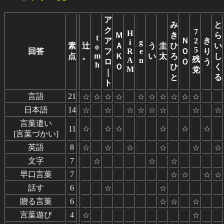
ア
み
と
ク
7
H
Ｍ
き
ら
t
ア
Ｎ
2
き
i
g
素
辻
Ａ
う
圭
ひ
い
o
5
回答
フ
R
e
Ｏ
り
m
点
。
Ｋ
い
太
ろ
し
残
A
n
ロ
Ｏ
う
h
Ｏ
ひ
く
M
党
｜
と
る
ト
言語
21
☆
☆
☆
☆
☆
☆
☆
☆
☆
☆
日本語
14
☆
☆
☆
☆
☆
☆
☆
☆
言葉遣い
11
☆
☆
☆
☆
☆
☆
[言葉づかい]
英語
8
☆
☆
☆
☆
☆
☆
文字
7
☆
☆
☆
早口言葉
7
☆
☆
☆
☆
話す
6
☆
☆
贈る言葉
6
☆
☆
☆
言葉遊び
4
☆
☆