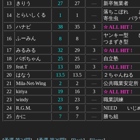
13
きりう
27
27
―
新卒無業者
落ちこぼれ 
とらいしくる
14
1
1
―
寄生虫 パラ
15
ハナビ
38
35
3
☆ ALL HIT !
ヤンキー型 
ふーみん
16
8
8
―
つまずき型
17
みるみる
32
29
3
☆ ALL HIT !
18
バボちゃん
25
25
―
自立塾
19
feat.T
13
10
3
☆ ALL HIT !
20
はなう
13.5
13.5
―
２ちゃんねる
21
Mila-Net-Wing
2
2
―
公共職業安定
22
kiriya
19
16
3
☆ ALL HIT !
23
windy
23
23
―
職業訓練
24
R.G.M.
9
9
―
NEED いじ
25
かに
7
7
―
勝ち組