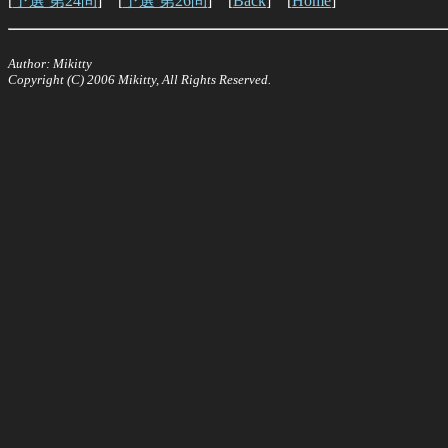
[
予選 第24問
] [
予選 第26問
] [
Back
] [
Home
]
Author: Mikitty
Copyright (C) 2006 Mikitty, All Rights Reserved.