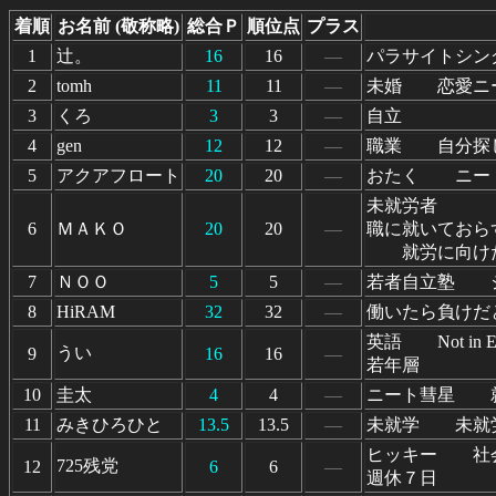
着順
お名前 (敬称略)
総合Ｐ
順位点
プラス
1
辻。
16
16
―
パラサイトシン
2
tomh
11
11
―
未婚 恋愛ニ
3
くろ
3
3
―
自立
4
gen
12
12
―
職業 自分探
5
アクアフロート
20
20
―
おたく ニー
未就労者
6
ＭＡＫＯ
20
20
―
職に就いておら
就労に向けた活
7
ＮＯＯ
5
5
―
若者自立塾 
8
HiRAM
32
32
―
働いたら負けだ
英語 Not in Educa
うい
9
16
16
―
若年層
10
圭太
4
4
―
ニート彗星 
11
みきひろひと
13.5
13.5
―
未就学 未就
ヒッキー 社
725残党
12
6
6
―
週休７日