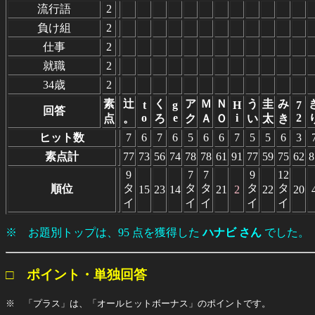
流行語
2
負け組
2
仕事
2
就職
2
34歳
2
素
辻
く
ア
Ｍ
Ｎ
う
圭
み
t
g
H
7
回答
o
e
i
2
点
。
ろ
ク
Ａ
Ｏ
い
太
き
ヒット数
7
6
7
6
5
6
6
7
5
5
6
3
素点計
77
73
56
74
78
78
61
91
77
59
75
62
8
9
7
7
9
12
タ
タ
タ
タ
タ
順位
15
23
14
21
2
22
20
イ
イ
イ
イ
イ
※ お題別トップは、95 点を獲得した
ハナビ さん
でした。
□ ポイント・単独回答
※ 「プラス」は、「オールヒットボーナス」のポイントです。