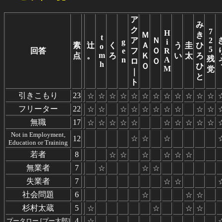
ア
み
ク
7
H
Ｍ
き
t
ア
Ｎ
2
g
i
素
辻
く
Ａ
う
圭
ひ
o
5
回答
e
フ
Ｏ
R
m
点
。
ろ
Ｋ
い
太
ろ
残
n
A
ロ
Ｏ
h
Ｏ
ひ
M
党
｜
と
ト
引きこもり
23
☆
☆
☆
☆
☆
☆
☆
☆
☆
☆
☆
☆
フリーター
22
☆
☆
☆
☆
☆
☆
☆
☆
☆
☆
無職
17
☆
☆
☆
☆
☆
☆
☆
☆
☆
☆
Not in Employment,
12
☆
☆
☆
Education or Training
若者
8
☆
☆
☆
☆
☆
☆
無業者
7
☆
☆
☆
失業者
7
☆
☆
社会問題
6
☆
☆
☆
杉村太蔵
5
☆
☆
☆
☆
4
プータロー [プー太郎]
☆