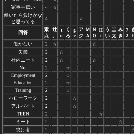
家事手伝い
4
☆
働いたら負けかな
4
☆
と思ってる
素
辻
く
ア
Ｍ
Ｎ
う
圭
み
t
g
H
7
回答
o
e
i
2
点
。
ろ
ク
Ａ
Ｏ
い
太
き
働かない
2
☆
☆
失業
2
☆
社内ニート
2
☆
☆
Not
2
☆
Employment
2
☆
Education
2
☆
Training
2
☆
ハローワーク
2
☆
アルバイト
2
☆
TEEN
2
☆
ミート
2
☆
怠け者
2