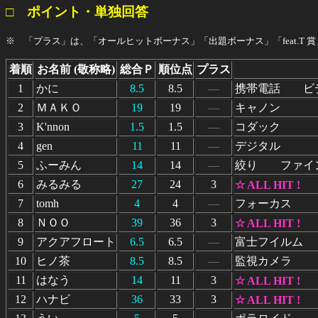
□ ポイント・単独回答
※ 「プラス」は、「オールヒットボーナス」「出題ボーナス」「feat.T 
着順
お名前 (敬称略)
総合Ｐ
順位点
プラス
1
かに
8.5
8.5
―
携帯電話 ビ
2
ＭＡＫＯ
19
19
―
キャノン
3
K'nnon
1.5
1.5
―
コダック
4
gen
11
11
―
デジタル
5
ふーみん
14
14
―
絞り ファイ
6
みるみる
27
24
3
☆ ALL HIT !
7
tomh
4
4
―
フォーカス
8
ＮＯＯ
39
36
3
☆ ALL HIT !
9
アクアフロート
6.5
6.5
―
富士フイルム
10
ヒノ茶
8.5
8.5
―
監視カメラ
11
はなう
14
11
3
☆ ALL HIT !
12
ハナビ
36
33
3
☆ ALL HIT !