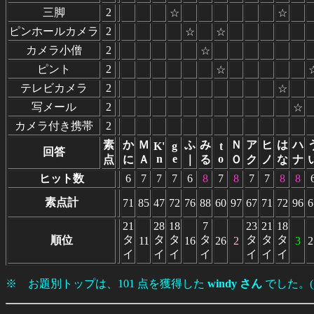
三脚
2
☆
☆
ピンホールカメラ
2
☆
☆
カメラ小僧
2
☆
ピント
2
☆
テレビカメラ
2
☆
写メール
2
☆
カメラ付き携帯
2
素
か
Ｍ
ふ
み
Ｎ
ア
ヒ
は
ハ
K'
g
t
回答
n
e
o
点
に
Ａ
｜
る
Ｏ
ク
ノ
な
ナ
ヒット数
6
7
7
7
6
8
7
8
7
7
8
8
素点計
71
85
47
72
76
88
60
97
67
71
72
96
6
21
28
18
7
23
21
18
タ
タ
タ
タ
タ
タ
タ
順位
11
16
26
2
3
2
イ
イ
イ
イ
イ
イ
イ
※ お題別トップは、101 点を獲得した
windy さん
でした。(