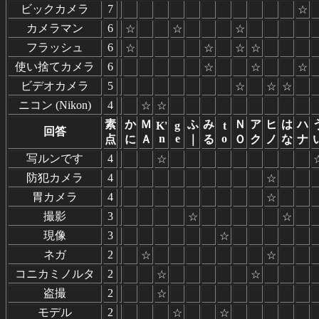
ビックカメラ
7
☆
カメラマン
6
☆
☆
☆
フラッシュ
6
☆
☆
☆
☆
使い捨てカメラ
6
☆
☆
☆
ビデオカメラ
5
☆
☆
☆
ニコン (Nikon)
4
☆
☆
素
か
Ｍ
ふ
み
Ｎ
ア
ヒ
は
ハ
K'
g
t
回答
n
e
o
点
に
Ａ
｜
る
Ｏ
ク
ノ
な
ナ
写ルンです
4
☆
防犯カメラ
4
☆
胃カメラ
4
☆
撮影
3
☆
☆
現像
3
☆
ネガ
2
☆
☆
コニカミノルタ
2
☆
☆
盗撮
2
☆
モデル
2
☆
☆