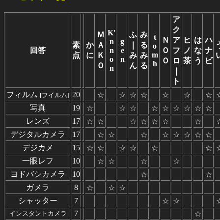
ア
ク
K'
Ｍ
ふ
み
t
Ｎ
ア
ヒ
は
ハ
n
g
素
か
Ａ
｜
る
o
回答
n
e
Ｏ
フ
ノ
な
ナ
m
点
に
Ｋ
み
み
o
n
Ｏ
ロ
茶
う
ビ
h
Ｏ
ん
る
n
｜
ト
フィルム
20
☆
☆
☆
☆
☆
☆
☆
[フイルム]
写真
19
☆
☆
☆
☆
☆
☆
☆
☆
☆
レンズ
17
☆
☆
☆
☆
☆
☆
☆
デジタルカメラ
17
☆
☆
☆
☆
☆
☆
☆
☆
デジカメ
15
☆
☆
☆
☆
☆
☆
一眼レフ
10
☆
☆
☆
☆
ヨドバシカメラ
10
☆
☆
ガメラ
8
☆
☆
☆
シャッター
7
☆
☆
7
インスタントカメラ
☆