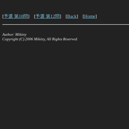
[
予選 第10問
] [
予選 第12問
] [
Back
] [
Home
]
Author: Mikitty
Copyright (C) 2006 Mikitty, All Rights Reserved.