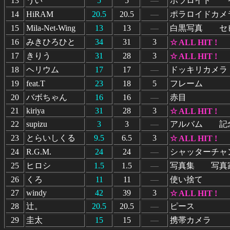
13
うい
5
5
―
ポラロイド 
14
HiRAM
20.5
20.5
―
ポラロイドカメ
15
Mila-Net-Wing
13
13
―
白黒写真 セ
16
みきひろひと
34
31
3
☆ ALL HIT !
17
きりう
31
28
3
☆ ALL HIT !
18
ヘリウム
17
17
―
ドッキリカメラ
19
feat.T
23
18
5
フレーム
20
バボちゃん
16
16
―
赤目
21
kiriya
31
28
3
☆ ALL HIT !
22
supizu
3
3
―
アルバム 記
23
とらいしくる
9.5
6.5
3
☆ ALL HIT !
24
R.G.M.
24
24
―
シャッターチャ
25
ヒロシ
1.5
1.5
―
写真集 写真
26
くろ
11
11
―
使い捨て
27
windy
42
39
3
☆ ALL HIT !
28
辻。
20.5
20.5
―
ピース
29
圭太
15
15
―
携帯カメラ