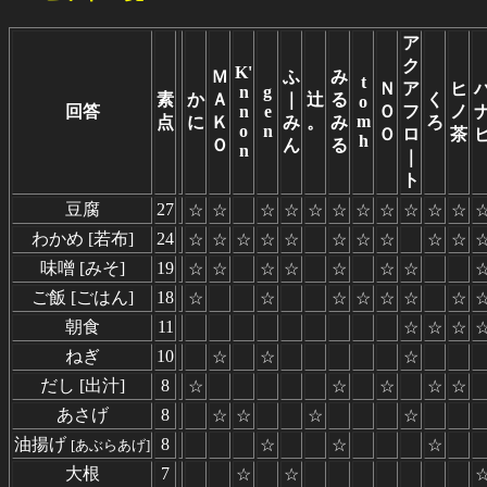
ア
ク
K'
Ｍ
ふ
み
t
Ｎ
ア
ヒ
n
g
素
か
Ａ
｜
辻
る
く
o
回答
n
e
Ｏ
フ
ノ
m
点
に
Ｋ
み
。
み
ろ
o
n
Ｏ
ロ
茶
h
Ｏ
ん
る
n
｜
ト
豆腐
27
☆
☆
☆
☆
☆
☆
☆
☆
☆
☆
☆
わかめ [若布]
24
☆
☆
☆
☆
☆
☆
☆
☆
☆
☆
味噌 [みそ]
19
☆
☆
☆
☆
☆
☆
☆
ご飯 [ごはん]
18
☆
☆
☆
☆
☆
☆
☆
朝食
11
☆
☆
☆
ねぎ
10
☆
☆
☆
だし [出汁]
8
☆
☆
☆
☆
☆
あさげ
8
☆
☆
☆
☆
油揚げ
8
☆
☆
☆
[あぶらあげ]
大根
7
☆
☆