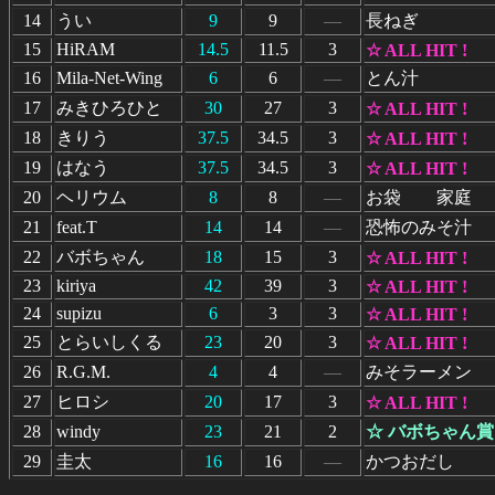
14
うい
9
9
―
長ねぎ
15
HiRAM
14.5
11.5
3
☆ ALL HIT !
16
Mila-Net-Wing
6
6
―
とん汁
17
みきひろひと
30
27
3
☆ ALL HIT !
18
きりう
37.5
34.5
3
☆ ALL HIT !
19
はなう
37.5
34.5
3
☆ ALL HIT !
20
ヘリウム
8
8
―
お袋 家庭
21
feat.T
14
14
―
恐怖のみそ汁
22
バボちゃん
18
15
3
☆ ALL HIT !
23
kiriya
42
39
3
☆ ALL HIT !
24
supizu
6
3
3
☆ ALL HIT !
25
とらいしくる
23
20
3
☆ ALL HIT !
26
R.G.M.
4
4
―
みそラーメン
27
ヒロシ
20
17
3
☆ ALL HIT !
28
windy
23
21
2
☆ バボちゃん賞 
29
圭太
16
16
―
かつおだし