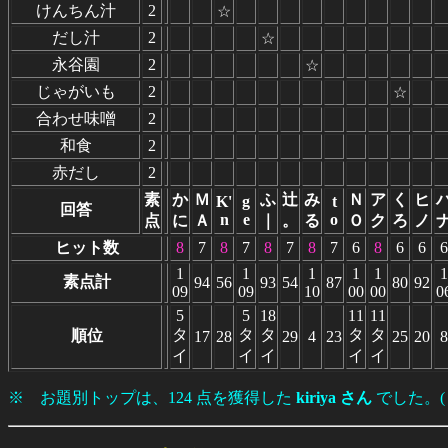
けんちん汁
2
☆
だし汁
2
☆
永谷園
2
☆
じゃがいも
2
☆
合わせ味噌
2
和食
2
赤だし
2
素
か
Ｍ
ふ
辻
み
Ｎ
ア
く
ヒ
K'
g
t
回答
n
e
o
点
に
Ａ
｜
。
る
Ｏ
ク
ろ
ノ
ヒット数
8
7
8
7
8
7
8
7
6
8
6
6
6
1
1
1
1
1
1
素点計
94
56
93
54
87
80
92
09
09
10
00
00
0
5
5
18
11
11
タ
タ
タ
タ
タ
順位
17
28
29
4
23
25
20
8
イ
イ
イ
イ
イ
※ お題別トップは、124 点を獲得した
kiriya さん
でした。(２