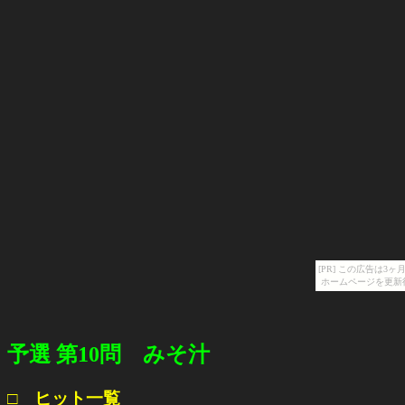
[PR] この広告は
ホームページを更新
予選 第10問 みそ汁
□ ヒット一覧