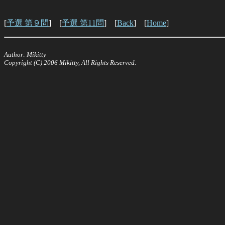
[
予選 第９問
] [
予選 第11問
] [
Back
] [
Home
]
Author: Mikitty
Copyright (C) 2006 Mikitty, All Rights Reserved.