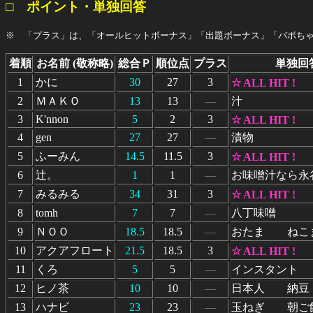
□ ポイント・単独回答
※ 「プラス」は、「オールヒットボーナス」「出題ボーナス」「バボち
着順
お名前 (敬称略)
総合Ｐ
順位点
プラス
単独回
1
かに
30
27
3
☆ ALL HIT !
2
ＭＡＫＯ
13
13
―
汁
3
K'nnon
5
2
3
☆ ALL HIT !
4
gen
27
27
―
漬物
5
ふーみん
14.5
11.5
3
☆ ALL HIT !
6
辻。
1
1
―
お味噌汁なら永
7
みるみる
34
31
3
☆ ALL HIT !
8
tomh
7
7
―
八丁味噌
9
ＮＯＯ
18.5
18.5
―
おたま ねこ
10
アクアフロート
21.5
18.5
3
☆ ALL HIT !
11
くろ
5
5
―
インスタント
12
ヒノ茶
10
10
―
日本人 納豆
13
ハナビ
23
23
―
玉ねぎ 朝ご