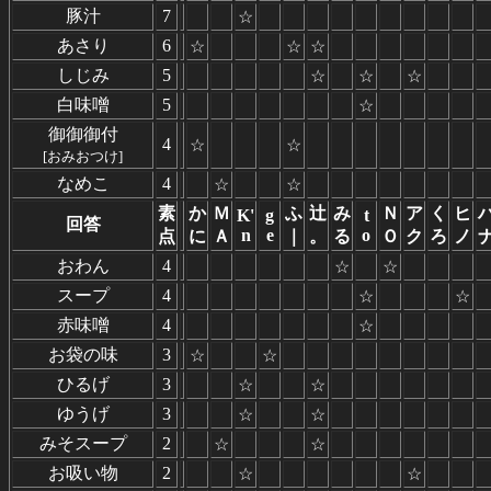
豚汁
7
☆
あさり
6
☆
☆
☆
しじみ
5
☆
☆
☆
白味噌
5
☆
御御御付
4
☆
☆
[おみおつけ]
なめこ
4
☆
☆
素
か
Ｍ
ふ
辻
み
Ｎ
ア
く
ヒ
K'
g
t
回答
n
e
o
点
に
Ａ
｜
。
る
Ｏ
ク
ろ
ノ
おわん
4
☆
☆
スープ
4
☆
☆
赤味噌
4
☆
お袋の味
3
☆
☆
ひるげ
3
☆
☆
ゆうげ
3
☆
☆
みそスープ
2
☆
☆
お吸い物
2
☆
☆