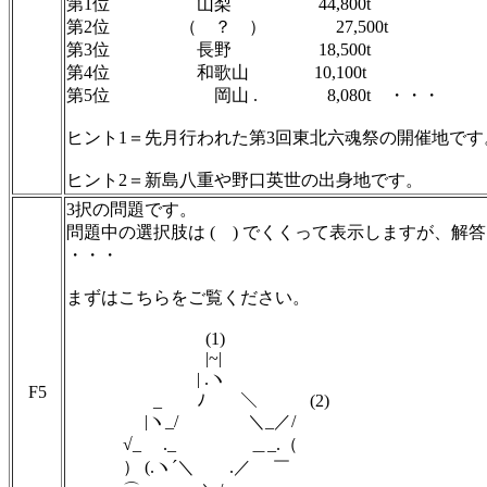
第1位 山梨 44,800t
第2位 （ ？ ） 27,500t
第3位 長野 18,500t
第4位 和歌山 10,100t
第5位 岡山 . 8,080t
・・・
ヒント1＝先月行われた第3回東北六魂祭の開催地です
ヒント2＝新島八重や野口英世の出身地です。
3択の問題です。
問題中の選択肢は ( ) でくくって表示しますが、解
・・・
まずはこちらをご覧ください。
(1)
|~|
| .ヽ
F5
_ ﾉ ＼ (2)
|ヽ_/ ＼_／/
√_ ._ ＿_.（
） (.ヽ´＼ .／ ￣