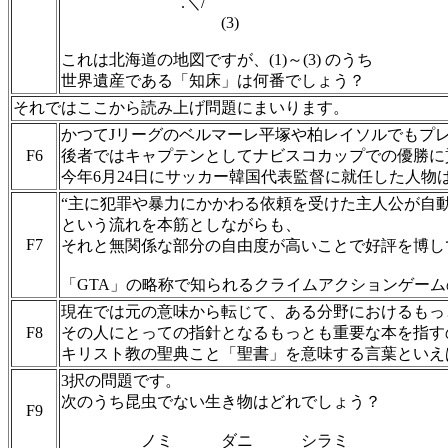
⌒ .＼/
(3)
これは北海道の地図ですが、(1)～(3) のうち
世界遺産である「知床」は何番でしょう？
それではここから読み上げ問題にまいります。
かつてJリーグのベルマーレ平塚や柏レイソルでもプ
F6
後者ではキャプテンとしてナビスコカップでの優勝に
今年6月24日にサッカー韓国代表監督に就任した人物
“主に犯罪や暴力にかかわる依頼を受けた主人公が自
という流れを本筋としながらも、
F7
それと無関係な部分の自由度が高いことで好評を博し
「GTA」の略称で知られるクライムアクションゲー
現在では元の意味から転じて、ある分野におけるもっ
F8
その人にとっての指針となるもっとも重要な本を指す
キリスト教の聖典こと「聖書」を意味する言葉といえ
3択の問題です。
次のうち昆虫でない生き物はどれでしょう？
F9
ノミ ダニ シラミ