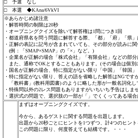
□ 予選 なし
□ 本選 ◆KAna/6VkVI
※あらかじめ諸注意
・解答時間の制限は20秒
・オープニングクイズを除いて解答権は1問につき1回
・都道府県名を問う問題に解答する際、「都」「府」「県」
・正解の表記に記号が含まれていても、その部分が読みに関
(例：「SMAP×SMAP」の「×」など。)
・企業名が正解の場合「株式会社」「有限会社」などの部分
また、通称でOKとすることもあります。(その場合は個別
・国名が正解の場合、特に指定がない限り「中国」「韓国」
・特に指定がない限り、答えの語を省略した解答はNGですが
「教科書」(教科用図書) のように略した形が一般名詞化し
・特殊問以外の2レス問題もありますがいちいち予告はしま
・選択式の問題で、選択肢の一部が「」でくくってある場合
まずはオープニングクイズです。
今から、あるゲストに関する問題を出題します。
出題から20秒ごとにヒントを1つずつ、計4つのヒン
この問題に限り、何度答えても結構です。・・・