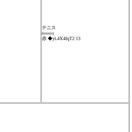
テニス
(tennis)
赤 ◆yt.4X4fqT2 13