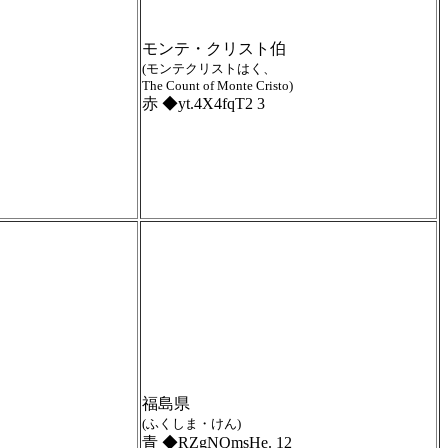
モンテ・クリスト伯
(モンテクリストはく、
The Count of Monte Cristo)
赤 ◆yt.4X4fqT2 3
福島県
(ふくしま・けん)
青 ◆RZgNQmsHe. 12