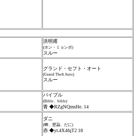
洪明甫
(ホン・ミョンボ)
スルー
グランド・セフト・オート
(Grand Theft Auto)
スルー
バイブル
(Bible、bible)
青 ◆RZgNQmsHe. 14
ダニ
(蜱、壁蝨、だに)
赤 ◆yt.4X4fqT2 18