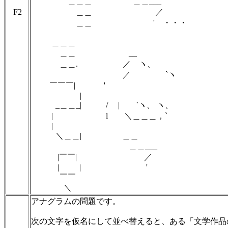
＿＿＿ ＿＿___
F2
＿＿ ／
＿＿ '
・・・
＿＿＿
＿＿ __
＿＿. ／ ヽ、
／ `ヽ
￣￣￣| '
|
_＿＿_| / | `ヽ、 ヽ、
| l ＼＿＿＿，`
|
＼＿＿| ＿＿
＿＿___
|￣￣| ／
| | '
￣￣
＼
アナグラムの問題です。
次の文字を仮名にして並べ替えると、ある「文学作品