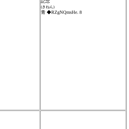
記念
(きねん)
青 ◆RZgNQmsHe. 8