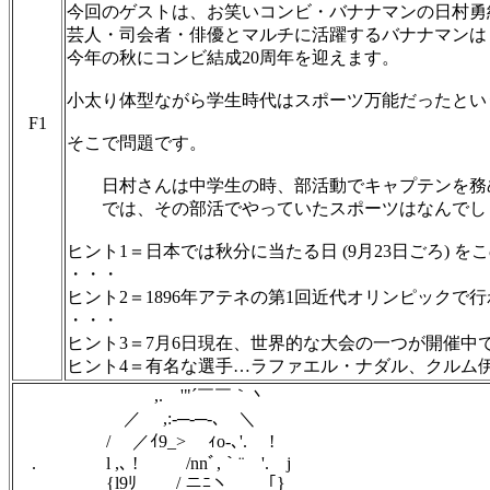
今回のゲストは、お笑いコンビ・バナナマンの日村勇
芸人・司会者・俳優とマルチに活躍するバナナマンは
今年の秋にコンビ結成20周年を迎えます。
小太り体型ながら学生時代はスポーツ万能だったとい
F1
そこで問題です。
日村さんは中学生の時、部活動でキャプテンを務
では、その部活でやっていたスポーツはなんでし
ヒント1＝日本では秋分に当たる日 (9月23日ごろ) 
・・・
ヒント2＝1896年アテネの第1回近代オリンピックで
・・・
ヒント3＝7月6日現在、世界的な大会の一つが開催中
ヒント4＝有名な選手…ラファエル・ナダル、クルム
,. '"´￣￣｀丶
／ ,:-─-─-､ ＼
/ ／ｲ9_> ｨo‐､'. !
. l ,､ ! /nnﾞ,｀¨ '. j
{l9ﾘ / ニﾆヽ ｢}