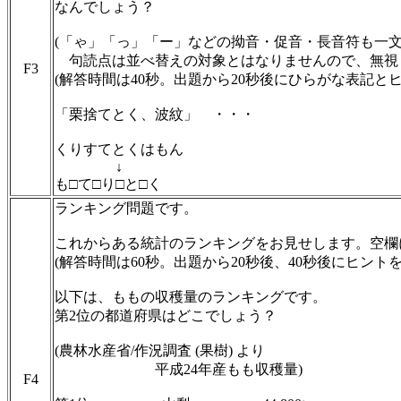
なんでしょう？
(「ゃ」「っ」「ー」などの拗音・促音・長音符も一
句読点は並べ替えの対象とはなりませんので、無視
F3
(解答時間は40秒。出題から20秒後にひらがな表記と
「栗捨てとく、波紋」 ・・・
くりすてとくはもん
↓
も□て□り□と□く
ランキング問題です。
これからある統計のランキングをお見せします。空欄
(解答時間は60秒。出題から20秒後、40秒後にヒント
以下は、ももの収穫量のランキングです。
第2位の都道府県はどこでしょう？
(農林水産省/作況調査 (果樹) より
平成24年産もも収穫量)
F4