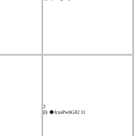
2
白 ◆JcusPwhG82 11