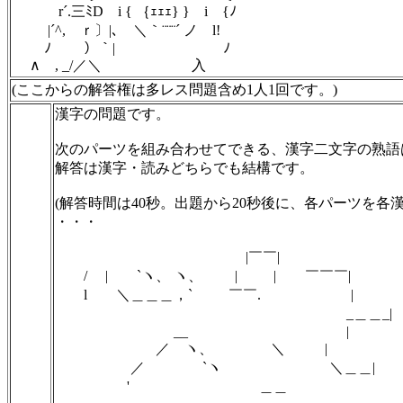
r´.三ﾐD i { ｛ｪｪｪ} } i {ﾉ
|´^, ｒ〕|､ ＼｀¨¨¨´ ノ l!
ﾉ ）｀| ￣￣ ﾉ
∧ , _/／＼ 入
(ここからの解答権は多レス問題含め1人1回です。)
漢字の問題です。
次のパーツを組み合わせてできる、漢字二文字の熟語
解答は漢字・読みどちらでも結構です。
(解答時間は40秒。出題から20秒後に、各パーツを各
・・・
|￣￣|
/ | `ヽ、 ヽ、 | | ￣￣￣|
l ＼＿＿＿，` ￣￣. |
_＿＿_|
__ |
／ ヽ、 ＼ |
／ `ヽ ＼＿＿|
' ＿＿