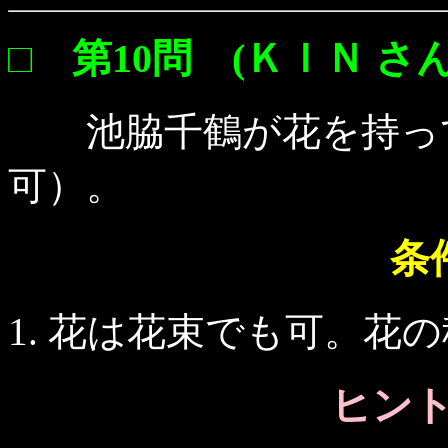
□ 第10問 (ＫＩＮ さん
池脇千鶴が花を持って
可）。
条
花は花束でも可。花の
ヒント 