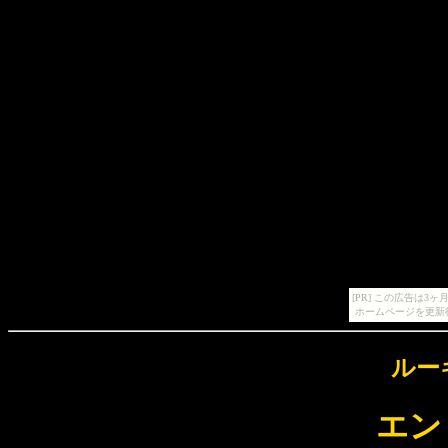
[PR] この広告は
ホームページを更新
ルー
エン