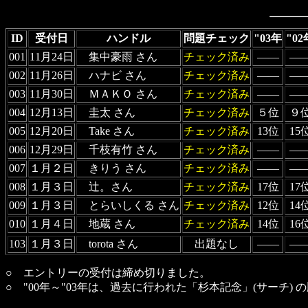
ID
受付日
ハンドル
問題チェック
"03年
"02
001
11月24日
集中豪雨 さん
チェック済み
――
―
002
11月26日
ハナビ さん
チェック済み
――
―
003
11月30日
ＭＡＫＯ さん
チェック済み
――
―
004
12月13日
圭太 さん
チェック済み
５位
９
005
12月20日
Take さん
チェック済み
13位
15
006
12月29日
千枝有竹 さん
チェック済み
――
―
007
１月２日
きりう さん
チェック済み
――
―
008
１月３日
辻。さん
チェック済み
17位
17
009
１月３日
とらいしくる さん
チェック済み
12位
14
010
１月４日
地蔵 さん
チェック済み
14位
16
103
１月３日
torota さん
出題なし
――
―
○ エントリーの受付は締め切りました。
○ "00年～"03年は、過去に行われた「杉本記念」(サーチ)