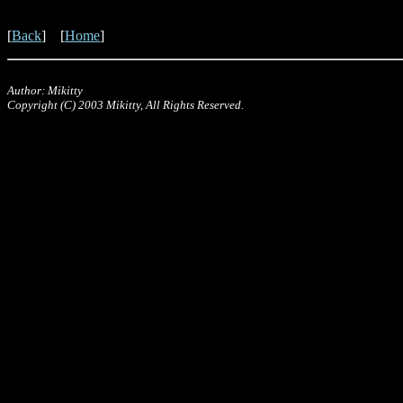
[
Back
] [
Home
]
Author: Mikitty
Copyright (C) 2003 Mikitty, All Rights Reserved.