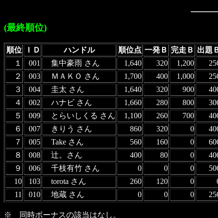
(最終順位)
順位
ＩＤ
ハンドル
順位点
一発Ｂ
完走Ｂ
出題
１
001
集中豪雨 さん
1,640
320
1,200
25
２
003
ＭＡＫＯ さん
1,700
400
1,000
25
３
004
圭太 さん
1,640
320
900
40
４
002
ハナビ さん
1,660
280
800
30
５
009
とらいしくる さん
1,100
260
700
40
６
007
きりう さん
860
320
0
40
７
005
Take さん
560
160
0
60
８
008
辻。さん
400
80
0
40
９
006
千枝有竹 さん
0
0
0
50
10
103
torota さん
260
120
0
11
010
地蔵 さん
0
0
0
25
※ 同時ボーナスの該当はなし。