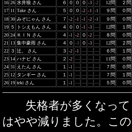
16
26
水井狼 さん
６
０
０
０
-3
-2
12問
２問
17
11
Take さん
５
０
０
-2
-1
-1
９問
０問
18
30
みぞにゃん さん
７
-2
-1
-1
-2
-1
９問
０問
19
５
トシえもん さん
４
０
０
-1
-3
―
12問
１問
20
24
ＫＩＮ さん
４
-1
-2
０
-2
―
８問
０問
21
13
集中豪雨 さん
４
０
-3
０
-3
―
12問
２問
22
３
辻。 さん
３
-2
-1
―
―
―
６問
１問
23
14
ハナビ さん
２
-2
―
―
―
―
11問
０問
24
31
えたん さん
１
-1
―
―
―
―
７問
０問
25
12
タンギー さん
１
-1
―
―
―
―
７問
１問
26
19
teki さん
１
-1
―
―
―
―
５問
０問
失格者が多くなってき
はやや減りました。この