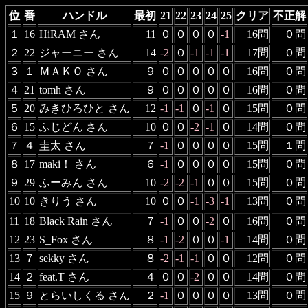
位
番
ハンドル
最初
21
22
23
24
25
クリア
不正解
１
16
HiRAM さん
11
０
０
０
０
-1
16問
０問
２
22
ジャーニー さん
14
-2
０
-1
-1
-1
17問
０問
３
１
ＭＡＫＯ さん
９
０
０
０
０
０
16問
０問
４
21
tomh さん
９
０
０
０
０
０
16問
０問
５
20
みきひろひと さん
12
-1
-1
０
-1
０
15問
０問
６
15
ふじどん さん
10
０
０
-2
-1
０
14問
０問
７
４
圭太 さん
７
-1
０
０
０
０
15問
１問
８
17
maki！ さん
６
-1
０
０
０
０
15問
０問
９
29
ふーみん さん
10
-2
-2
-1
０
０
15問
０問
10
10
きりう さん
10
０
０
-1
-3
-1
13問
０問
11
18
Black Rain さん
７
-1
０
０
-2
０
16問
０問
12
23
S_Fox さん
８
-1
-2
０
０
-1
14問
０問
13
７
sekky さん
８
-2
-1
-1
０
０
12問
０問
14
２
feat.T さん
４
０
０
-2
０
０
14問
０問
15
９
とらいしくる さん
２
-1
０
０
０
０
13問
０問