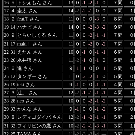
16
５
トシえもん さん
13
０
-1
-2
-1
０
７問
０
17
４
圭太 さん
14
-2
-2
-1
０
０
７問
１
18
２
feat.T さん
11
０
０
０
-3
０
８問
０
19
14
ハナビ さん
14
０
０
-2
-3
-2
９問
０
20
９
とらいしくる さん
11
０
０
-2
-1
-1
７問
０
21
17
maki！ さん
11
０
０
-2
０
-2
７問
０
22
31
えたん さん
10
０
-1
０
-1
-1
６問
０
23
26
水井狼 さん
11
-2
-1
０
-1
０
５問
１
24
６
進 さん
９
-1
-1
０
０
-1
５問
０
25
12
タンギー さん
11
０
-2
-2
-1
０
５問
０
26
19
teki さん
９
-1
０
０
-1
-1
４問
０
27
３
辻。 さん
12
-2
-1
-1
-1
-1
４問
１
28
28
neo さん
10
０
０
-2
-1
-2
５問
０
29
33
かんな さん
９
-1
０
０
-1
-2
５問
０
30
８
レディゴダイバ さん
12
-2
-1
-2
-1
-1
５問
２
31
32
フィリピンの鷹 さん
10
-2
-2
-1
-3
-1
３問
１
32
25
TAMA さん
11
-2
-3
-3
-4
―
３問
４