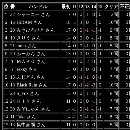
位
番
ハンドル
最初
11
12
13
14
15
クリア
不正
１
22
ジャーニー さん
17
０
０
-1
０
０
12問
０
２
16
HiRAM さん
18
-1
-1
０
-1
０
10問
０
３
20
みきひろひと さん
17
０
０
-1
-1
-1
９問
０
４
10
きりう さん
14
０
０
０
-1
-1
８問
０
５
21
tomh さん
14
０
０
-1
０
-1
８問
０
６
29
ふーみん さん
13
０
０
０
０
-1
10問
０
７
１
ＭＡＫＯ さん
14
０
０
-2
０
-1
８問
０
８
７
sekky さん
13
０
-1
０
０
-1
７問
０
９
15
ふじどん さん
14
０
-1
-1
０
-1
７問
０
10
18
Black Rain さん
17
０
-1
-2
-3
０
10問
０
11
23
S_Fox さん
13
０
０
-1
０
-2
８問
０
12
24
ＫＩＮ さん
11
０
０
０
-1
０
７問
０
13
30
みぞにゃん さん
14
-1
０
-1
-1
-1
７問
０
14
11
Take さん
14
-1
０
-1
-1
-1
６問
０
15
13
集中豪雨 さん
11
０
０
０
０
-2
８問
０