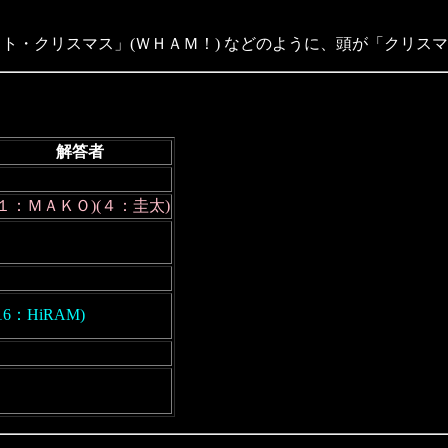
スト・クリスマス」(ＷＨＡＭ！) などのように、頭が「クリス
解答者
(１：ＭＡＫＯ)(４：圭太)
16：HiRAM)