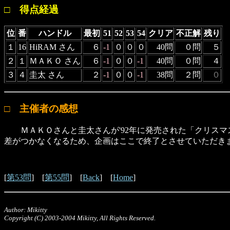
□ 得点経過
位
番
ハンドル
最初
51
52
53
54
クリア
不正解
残り
１
16
HiRAM さん
６
-1
０
０
０
40問
０問
５
２
１
ＭＡＫＯ さん
６
-1
０
０
-1
40問
０問
４
３
４
圭太 さん
２
-1
０
０
-1
38問
２問
０
□ 主催者の感想
ＭＡＫＯさんと圭太さんが'92年に発売された「クリスマ
差がつかなくなるため、企画はここで終了とさせていただき
[
第53問
] [
第55問
] [
Back
] [
Home
]
Author: Mikitty
Copyright (C) 2003-2004 Mikitty, All Rights Reserved.