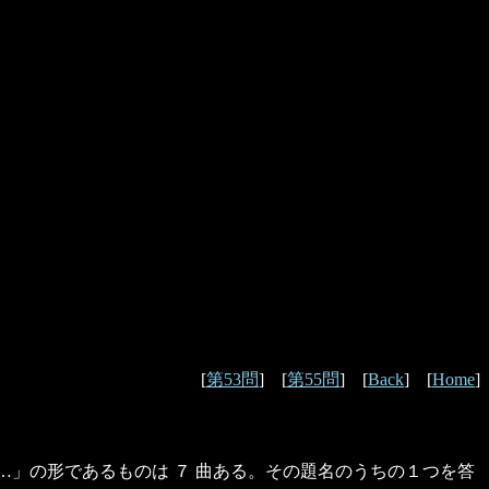
[
第53問
] [
第55問
] [
Back
] [
Home
]
s……」の形であるものは ７ 曲ある。その題名のうちの１つを答