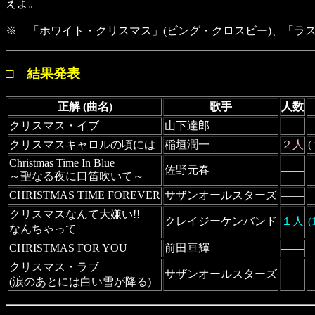
えよ。
※ 「ホワイト・クリスマス」(ビング・クロスビー)、「ラ
□ 結果発表
正解 (曲名)
歌手
人数
クリスマス・イブ
山下達郎
――
クリスマスキャロルの頃には
稲垣潤一
２人
Christmas Time In Blue
佐野元春
――
～聖なる夜に口笛吹いて～
CHRISTMAS TIME FOREVER
サザンオールスターズ
――
クリスマスなんて大嫌い!!
クレイジーケンバンド
１人
(
なんちゃって
CHRISTMAS FOR YOU
前田亘輝
――
クリスマス・ラブ
サザンオールスターズ
――
(涙のあとには白い雪が降る)