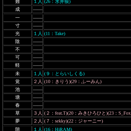
難
１人
(26：水井狼)
成
――
一
――
寸
――
光
１人
(11：Take)
陰
――
不
――
可
――
軽
――
未
１人
(９：とらいしくる)
覚
２人
(10：きりう)(29：ふーみん)
池
――
塘
――
春
――
草
３人
(２：feat.T)(20：みきひろひと)(23：S_Fox
夢
２人
(７：sekky)(22：ジャーニー)
階
１人
(16：HiRAM)