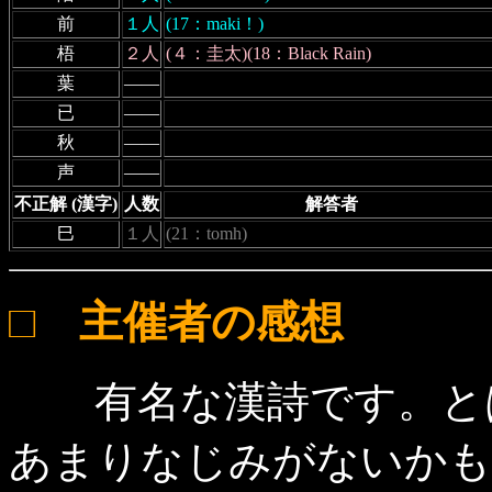
前
１人
(17：maki！)
梧
２人
(４：圭太)(18：Black Rain)
葉
――
已
――
秋
――
声
――
不正解 (漢字)
人数
解答者
巳
１人
(21：tomh)
□ 主催者の感想
有名な漢詩です。とは
あまりなじみがないかも