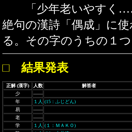
「少年老いやすく……
絶句の漢詩「偶成」に使わ
る。その字のうちの１つ
□ 結果発表
正解 (漢字)
人数
解答者
少
――
年
１人
(15：ふじどん)
易
――
老
――
学
１人
(１：ＭＡＫＯ)