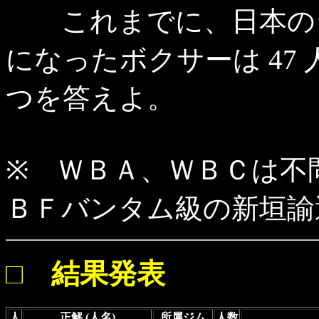
これまでに、日本のジ
になったボクサーは 47
つを答えよ。
※ ＷＢＡ、ＷＢＣは不
ＢＦバンタム級の新垣諭選
□ 結果発表
人
正解 (人名)
所属ジム
人数