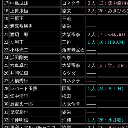
17
中島成雄
ヨネクラ
３人
(13：集中豪雨)(1
18
上原康恒
協栄
２人
(20：みきひろ
19
三原正
三迫
――
20
渡嘉敷勝男
協栄
――
21
渡辺二郎
大阪帝拳
２人
(７：sekky)(11
22
友利正
三迫
１人
(16：HiRAM)
23
小林光二
角海老宝石
――
24
浜田剛史
帝拳
――
25
六車卓也
大阪帝拳
２人
(３：辻。)(９
26
井岡弘樹
Ｇツダ
――
27
大橋秀行
ヨネクラ
――
28
レパード玉熊
国際
１人
(24：ＫＩＮ)
29
畑中清詞
松田
――
30
辰吉丈一郎
大阪帝拳
――
31
鬼塚勝也
協栄
――
32
平仲明信
沖縄
１人
(26：水井狼)
33
勇利・アルバチャコフ
協栄
２人
(10：きりう)(21