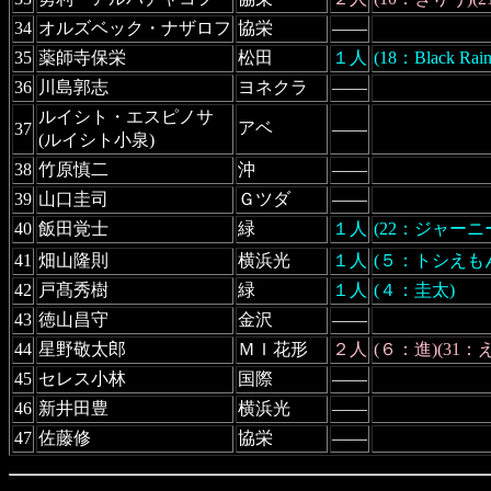
34
オルズベック・ナザロフ
協栄
――
35
薬師寺保栄
松田
１人
(18：Black Rain
36
川島郭志
ヨネクラ
――
ルイシト・エスピノサ
アベ
37
――
(ルイシト小泉)
38
竹原慎二
沖
――
39
山口圭司
Ｇツダ
――
40
飯田覚士
緑
１人
(22：ジャーニ
41
畑山隆則
横浜光
１人
(５：トシえも
42
戸髙秀樹
緑
１人
(４：圭太)
43
徳山昌守
金沢
――
44
星野敬太郎
ＭＩ花形
２人
(６：進)(31：
45
セレス小林
国際
――
46
新井田豊
横浜光
――
47
佐藤修
協栄
――