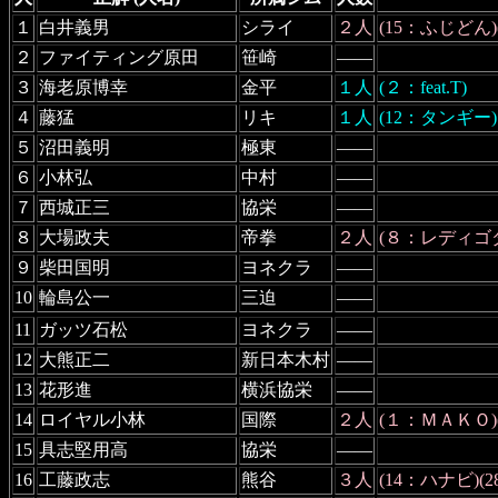
１
白井義男
シライ
２人
(15：ふじどん
２
ファイティング原田
笹崎
――
３
海老原博幸
金平
１人
(２：feat.T)
４
藤猛
リキ
１人
(12：タンギー)
５
沼田義明
極東
――
６
小林弘
中村
――
７
西城正三
協栄
――
８
大場政夫
帝拳
２人
(８：レディゴダイ
９
柴田国明
ヨネクラ
――
10
輪島公一
三迫
――
11
ガッツ石松
ヨネクラ
――
12
大熊正二
新日本木村
――
13
花形進
横浜協栄
――
14
ロイヤル小林
国際
２人
(１：ＭＡＫＯ)
15
具志堅用高
協栄
――
16
工藤政志
熊谷
３人
(14：ハナビ)(2