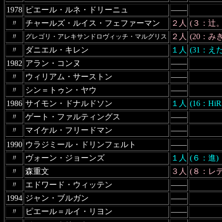
1978
ピエール・ルネ・ドリーニュ
――
〃
チャールズ・ルイス・フェファーマン
２人
(３：辻。
〃
２人
(20：み
グレゴリ・アレキサンドロヴィッチ・マルグリス
〃
ダニエル・キレン
１人
(31：え
1982
アラン・コンヌ
――
〃
ウィリアム・サーストン
――
〃
シン＝トゥン・ヤウ
――
1986
サイモン・ドナルドソン
１人
(16：Hi
〃
ゲート・ファルティングス
――
〃
マイケル・フリードマン
――
1990
ウラジミール・ドリンフェルト
――
〃
ヴォーン・ジョーンズ
１人
(６：進)
〃
森重文
３人
(８：レデ
〃
エドワード・ウィッテン
――
1994
ジャン・ブルガン
――
〃
ピエール＝ルイ・リヨン
――