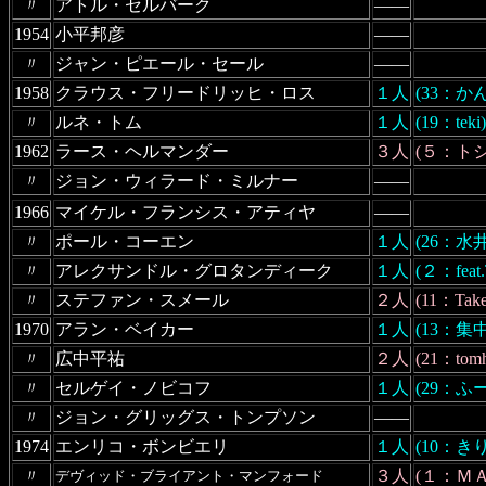
〃
アトル・セルバーク
――
1954
小平邦彦
――
〃
ジャン・ピエール・セール
――
1958
クラウス・フリードリッヒ・ロス
１人
(33：か
〃
ルネ・トム
１人
(19：teki)
1962
ラース・ヘルマンダー
３人
(５：トシえ
〃
ジョン・ウィラード・ミルナー
――
1966
マイケル・フランシス・アティヤ
――
〃
ポール・コーエン
１人
(26：水
〃
アレクサンドル・グロタンディーク
１人
(２：feat.
〃
ステファン・スメール
２人
(11：Tak
1970
アラン・ベイカー
１人
(13：集
〃
広中平祐
２人
(21：to
〃
セルゲイ・ノビコフ
１人
(29：ふ
〃
ジョン・グリッグス・トンプソン
――
1974
エンリコ・ボンビエリ
１人
(10：き
〃
３人
(１：ＭＡ
デヴィッド・ブライアント・マンフォード