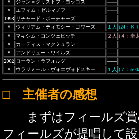
〃
ジャン＝クリストフ・ヨッコス
――
〃
エフィム・ゼルマノフ
――
1998
リチャード・ボーチャーズ
――
〃
ウィリアム・ティモシー・ゴワーズ
１人
(24：Ｋ
〃
マキシム・コンツェビッチ
２人
(４：圭太
〃
カーティス・マクミュラン
――
〃
アンドリュー・ワイルズ
――
2002
ローラン・ラフォルグ
――
〃
ウラジミール・ヴォエヴォドスキー
１人
(７：sekk
□ 主催者の感想
まずはフィールズ賞の
フィールズが提唱して設