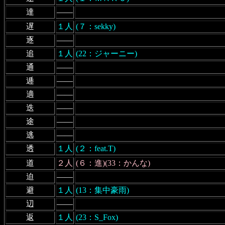
達
――
遅
１人
(７：sekky)
逐
――
追
１人
(22：ジャーニー)
通
――
逓
――
適
――
迭
――
途
――
逃
――
透
１人
(２：feat.T)
道
２人
(６：進)(33：かんな)
迫
――
避
１人
(13：集中豪雨)
辺
――
返
１人
(23：S_Fox)