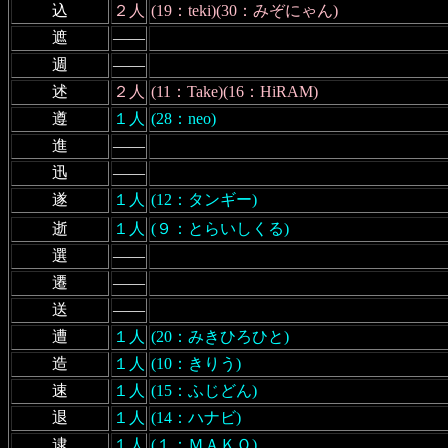
込
２人
(19：teki)(30：みぞにゃん)
遮
――
週
――
述
２人
(11：Take)(16：HiRAM)
遵
１人
(28：neo)
進
――
迅
――
遂
１人
(12：タンギー)
逝
１人
(９：とらいしくる)
選
――
遷
――
送
――
遭
１人
(20：みきひろひと)
造
１人
(10：きりう)
速
１人
(15：ふじどん)
退
１人
(14：ハナビ)
逮
１人
(１：ＭＡＫＯ)