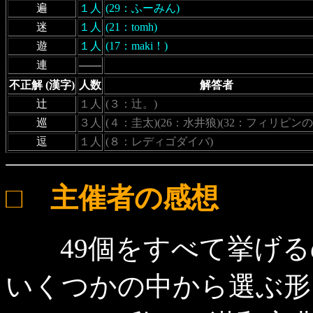
遍
１人
(29：ふーみん)
迷
１人
(21：tomh)
遊
１人
(17：maki！)
連
――
不正解 (漢字)
人数
解答者
辻
１人
(３：辻。)
巡
３人
(４：圭太)(26：水井狼)(32：フィリピンの
逗
１人
(８：レディゴダイバ)
□ 主催者の感想
49個をすべて挙げる
いくつかの中から選ぶ形