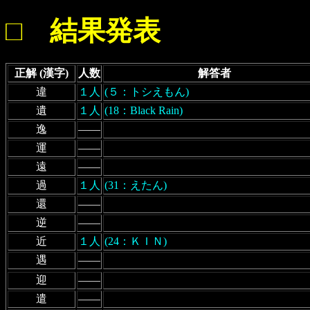
□ 結果発表
正解 (漢字)
人数
解答者
違
１人
(５：トシえもん)
遺
１人
(18：Black Rain)
逸
――
運
――
遠
――
過
１人
(31：えたん)
還
――
逆
――
近
１人
(24：ＫＩＮ)
遇
――
迎
――
遣
――