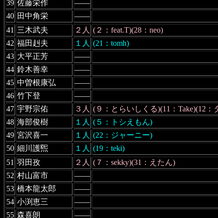
39
佐藤栄作
――
40
田中角栄
――
41
三木武夫
２人
(２：feat.T)(28：neo)
42
福田赳夫
１人
(21：tomh)
43
大平正芳
――
44
鈴木善幸
――
45
中曽根康弘
――
46
竹下登
――
47
宇野宗佑
３人
(９：とらいしくる)(11：Take)(12
48
海部俊樹
１人
(５：トシえもん)
49
宮沢喜一
１人
(22：ジャーニー)
50
細川護煕
１人
(19：teki)
51
羽田孜
２人
(７：sekky)(31：えたん)
52
村山富市
――
53
橋本龍太郎
――
54
小渕恵三
――
55
森喜朗
――