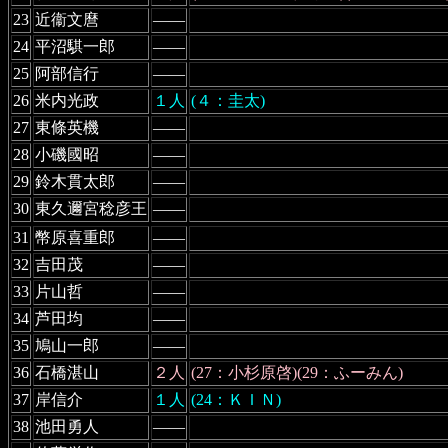
23
近衞文麿
――
24
平沼騏一郎
――
25
阿部信行
――
26
米内光政
１人
(４：圭太)
27
東條英機
――
28
小磯國昭
――
29
鈴木貫太郎
――
30
東久邇宮稔彦王
――
31
幣原喜重郎
――
32
吉田茂
――
33
片山哲
――
34
芦田均
――
35
鳩山一郎
――
36
石橋湛山
２人
(27：小杉原啓)(29：ふーみん)
37
岸信介
１人
(24：ＫＩＮ)
38
池田勇人
――