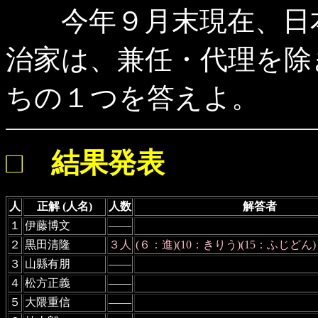
今年９月末現在、日本
治家は、兼任・代理を除き
ちの１つを答えよ。
□ 結果発表
人
正解 (人名)
人数
解答者
１
伊藤博文
――
２
黒田清隆
３人
(６：進)(10：きりう)(15：ふじどん)
３
山縣有朋
――
４
松方正義
――
５
大隈重信
――