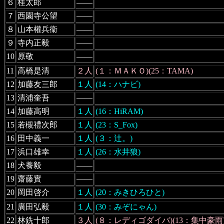
６
桂太郎
――
７
西園寺公望
――
８
山本權兵衞
――
９
寺内正毅
――
10
原敬
――
11
高橋是清
２人
(１：ＭＡＫＯ)(25：TAMA)
12
加藤友三郎
１人
(14：ハナビ)
13
清浦奎吾
――
14
加藤高明
１人
(16：HiRAM)
15
若槻禮次郎
１人
(23：S_Fox)
16
田中義一
１人
(３：辻。)
17
浜口雄幸
１人
(26：水井狼)
18
犬養毅
――
19
齋藤實
――
20
岡田啓介
１人
(20：みきひろひと)
21
廣田弘毅
１人
(30：みぞにゃん)
22
林銑十郎
３人
(８：レディゴダイバ)(13：集中豪雨)(1