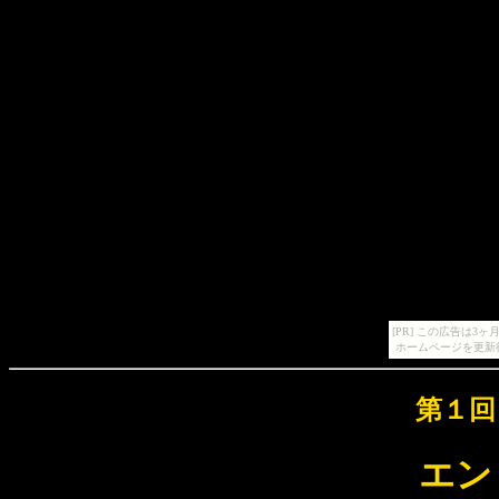
[PR] この広告は
ホームページを更新
第１回
エン