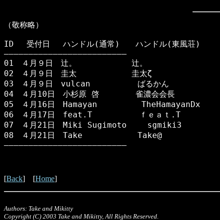
（敬称略）

ID　 受付日 　ハンドル(通常)　　ハンドル(東風荘)

―――――――――――――――――――――――――

01　４月９日　辻。　　　　　　　辻。　

02　４月９日　圭太　　　　　　　圭太ζ　

03　４月９日　vulcan　　　　　　ばるかん　

04　４月10日　小杉原 啓 　　　　雀濃会会長　

05　４月16日　Hamayan 　　　　　TheHamayanDx　

06　４月17日　feat.T　　　　　　ｆｅａｔ.T

07　４月21日　Miki Sugimoto　　 sgmiki3

08　４月21日　Take　　　　　　　Take@

―――――――――――――――――――――――――
[
Back
] [
Home
]
Authors: Take and Mikitty
Copyright (C) 2003 Take and Mikitty, All Rights Reserved.