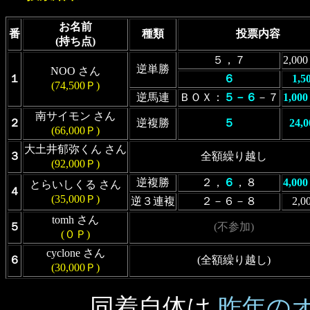
お名前
番
種類
投票内容
(持ち点)
５，７
2,00
逆単勝
NOO さん
１
６
1,5
(74,500Ｐ)
逆馬連
ＢＯＸ：
５－６
－７
1,00
南サイモン さん
２
逆複勝
５
24,
(66,000Ｐ)
大土井郁弥くん さん
３
全額繰り越し
(92,000Ｐ)
逆複勝
２，
６
，８
4,00
とらいしくる さん
４
(35,000Ｐ)
逆３連複
２－６－８
2,0
tomh さん
５
(不参加)
(０Ｐ)
cyclone さん
６
(全額繰り越し)
(30,000Ｐ)
同着自体は
昨年の