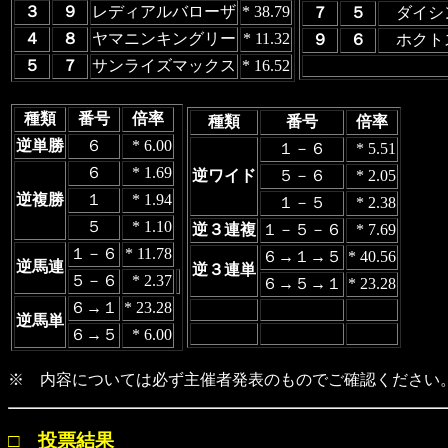
３
９
レディアルバローザ
* 38.79
７
５
ダイシ
４
８
ヤマニンキングリー
* 11.32
９
６
ホクト
５
７
サンライズマックス
* 16.52
種類
番号
倍率
種類
番号
倍率
逆単勝
６
* 6.00
１－６
* 5.51
６
* 1.69
逆ワイド
５－６
* 2.05
逆複勝
１
* 1.94
１－５
* 2.38
５
* 1.10
逆３連複
１－５－６
* 7.69
１－６
* 11.78
６→１→５
* 40.56
逆馬連
逆３連単
５－６
* 2.37
６→５→１
* 23.28
６→１
* 23.28
逆馬単
６→５
* 6.00
※ 内容については必ず主催者発表のものでご確認ください
□ 投票結果