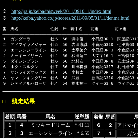
※
http://jra.jp/keiba/thisweek/2011/0910_1/index.html
※
http://keiba.yahoo.co.jp/scores/2011/09/05/01/11/denma.html
番　馬名　　　　　　　　性齢　斤　騎手名　　前走　　　　前々走　　　
―――――――――――――――――――――――――――――――――――――――

１　ガンダーラ　　　　　牡５　56　浜中俊　　小日経OP 1　関屋記G311　
２　アドマイヤメジャー　牡５　56　岩田康誠　小倉記G310　七夕賞G3 6　
３　エーシンジーライン　牡６　56　太宰啓介　小日経OP 3　小倉記G3 5　
４　ミッキードリーム　　牡４　56　和田竜二　大文字16 1　三宮特10 1　
５　ダイシンプラン　　　牡６　56　北村友一　小日経OP 8　安土城OP 7　
６　ホクトスルタン　　　牡７　56　川田将雅　小倉記G317　札日経OP 2　
７　サンライズマックス　牡７　56　小牧太　　小日経OP 2　小倉記G3 7　
８　ヤマニンキングリー　牡６　58　武豊　　　新潟記G310　小倉記G3 4　
９　レディアルバローザ　牝４　54　福永祐一　クイーG3 6　ヴィクG1 3
□ 競走結果
着順
馬番
馬名
逆単勝
着順
馬番
１
４
ミッキードリーム
* 41.11
６
２
アドマイ
２
３
エーシンジーライン
* 6.55
７
１
ガン