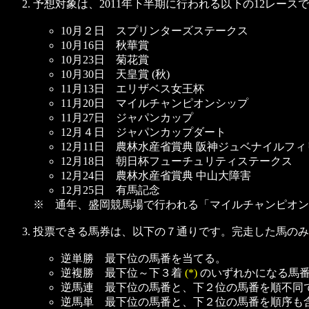
予想対象は、2011年下半期に行われる以下の12レース
10月２日 スプリンターズステークス
10月16日 秋華賞
10月23日 菊花賞
10月30日 天皇賞 (秋)
11月13日 エリザベス女王杯
11月20日 マイルチャンピオンシップ
11月27日 ジャパンカップ
12月４日 ジャパンカップダート
12月11日 農林水産省賞典 阪神ジュベナイルフ
12月18日 朝日杯フューチュリティステークス
12月24日 農林水産省賞典 中山大障害
12月25日 有馬記念
※ 通年、盛岡競馬場で行われる「マイルチャンピオン
投票できる馬券は、以下の７通りです。完走した馬のみ
逆単勝 最下位の馬番を当てる。
逆複勝 最下位～下３着
(*)
のいずれかになる馬
逆馬連 最下位の馬番と、下２位の馬番を順不同
逆馬単 最下位の馬番と、下２位の馬番を順序も