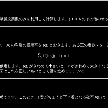
単勝投票数のみを利用して計算します。(ＪＲＡのその他のオッ
j＝1,2,…,n) の単勝の投票率を p(j) とおきます。ある正の定数
Σ
1/(k p(j)＋1) ＝ 1.
j
の逆単勝の投票率と仮定します。p(j) がきわめて小さいと、k がきわめて
はこれを正しいものとして話を進めます。(^^;;
このとき、j 番がちょうど下２着となる確率 b(j) は、1→