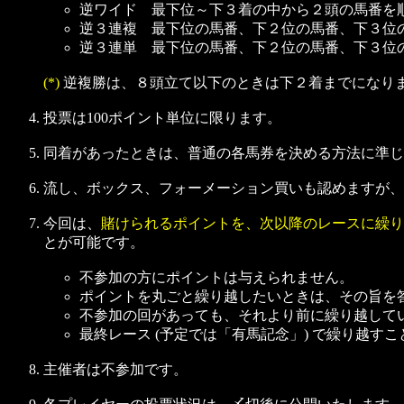
逆ワイド 最下位～下３着の中から２頭の馬番を
逆３連複 最下位の馬番、下２位の馬番、下３位
逆３連単 最下位の馬番、下２位の馬番、下３位
(*)
逆複勝は、８頭立て以下のときは下２着までになり
投票は100ポイント単位に限ります。
同着があったときは、普通の各馬券を決める方法に準じま
流し、ボックス、フォーメーション買いも認めますが、点
今回は、
賭けられるポイントを、次以降のレースに繰り
とが可能です。
不参加の方にポイントは与えられません。
ポイントを丸ごと繰り越したいときは、その旨を答
不参加の回があっても、それより前に繰り越して
最終レース (予定では「有馬記念」) で繰り越す
主催者は不参加です。