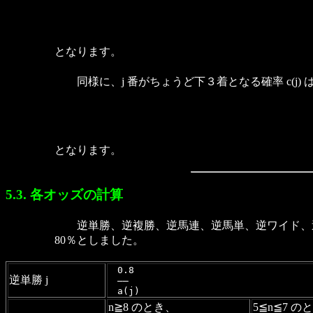
となります。
同様に、j 番がちょうど下３着となる確率 c(j) 
となります。
5.3. 各オッズの計算
逆単勝、逆複勝、逆馬連、逆馬単、逆ワイド、逆
80％としました。
　0.8
逆単勝 j
　――
　a(j)
n≧8 のとき、
5≦n≦7 の