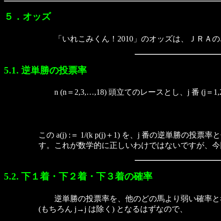
５．オッズ
「いれこみくん！2010」のオッズは、ＪＲＡの
5.1. 逆単勝の投票率
n (n＝2,3,…,18) 頭立てのレースとし、j 番 (
この a(j) :＝ 1/(k p(j)＋1) を、j 番
す。これが数学的に正しいわけではないですが、今回
5.2. 下１着・下２着・下３着の確率
逆単勝の投票率を、他のどの馬より弱い確率と考えます。
(もちろん j→j は除く) となるはずなので、