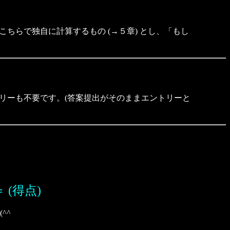
らで独自に計算するもの (→５章) とし、「もし
ーも不要です。(答案提出がそのままエントリーと
 (得点)
^^ゞ