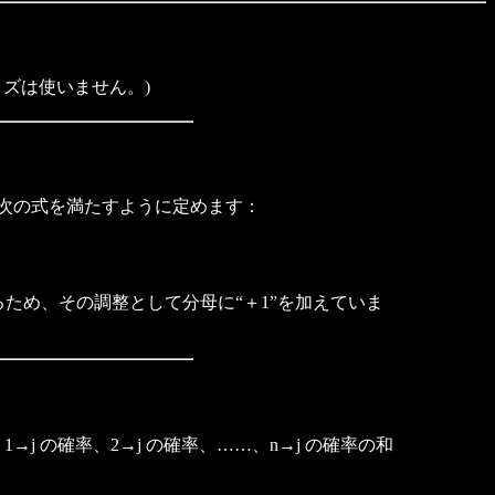
ズは使いません。)
 k を、次の式を満たすように定めます：
大きくなるため、その調整として分母に“＋1”を加えていま
j の確率、2→j の確率、……、n→j の確率の和