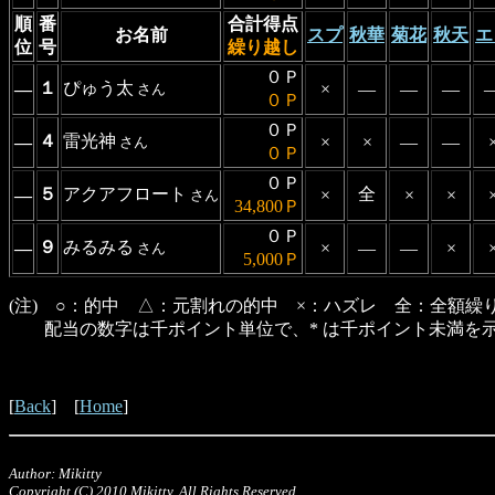
順
番
合計得点
お名前
スプ
秋華
菊花
秋天
エ
位
号
繰り越し
０Ｐ
１
ぴゅう太
―
×
―
―
―
さん
０Ｐ
０Ｐ
４
雷光神
―
×
×
―
―
さん
０Ｐ
０Ｐ
５
アクアフロート
全
―
×
×
×
さん
34,800Ｐ
０Ｐ
９
みるみる
―
×
―
―
×
さん
5,000Ｐ
(注) ○：的中 △：元割れの的中 ×：ハズレ 全：全額繰
配当の数字は千ポイント単位で、* は千ポイント未満を
[
Back
] [
Home
]
Author: Mikitty
Copyright (C) 2010 Mikitty, All Rights Reserved.