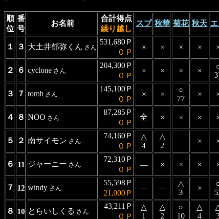
順
番
合計得点
お名前
スプ
秋華
菊花
秋天
エ
位
号
繰り越し
531,680Ｐ
１
３
大土井郁弥くん
×
×
×
×
さん
０Ｐ
204,300Ｐ
２
６
cyclone
×
×
×
×
さん
3
０Ｐ
145,100Ｐ
○
３
７
tomh
×
×
×
さん
77
０Ｐ
87,285Ｐ
４
８
NOO
全
×
×
×
さん
０Ｐ
74,160Ｐ
△
△
５
２
南サイモン
―
×
さん
4
2
０Ｐ
72,310Ｐ
６
ジャーニー
11
―
×
×
×
さん
０Ｐ
55,598Ｐ
△
７
windy
12
―
―
×
さん
3
5
21,000Ｐ
43,211Ｐ
△
△
○
△
８
とらいしくる
10
さん
1
2
10
4
０Ｐ