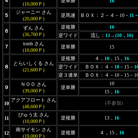
４
逆単勝
16
(10,000Ｐ)
ジャーニー さん
５
逆馬連
ＢＯＸ：２－４－10－
11－
(20,000Ｐ)
逆複勝
16
ずん さん
６
(36,700Ｐ)
逆ワイド
流し：
11→(10，16)
tomh さん
７
逆単勝
15
(10,000Ｐ)
逆複勝
４，
10
，15，
16
とらいしくる さん
８
逆ワイド
ＢＯＸ：４－
10
－15－
1
(21,600Ｐ)
逆３連単
ＢＯＸ：４－10－15－1
10
ＮＯＯ さん
９
逆単勝
(39,000Ｐ)
15，
16
アクアフロート さん
(不参加)
10
(48,600Ｐ)
ぴゅう太 さん
逆複勝
13，
16
11
(10,000Ｐ)
南サイモン さん
逆複勝
４，15，
16
12
(19,000Ｐ)