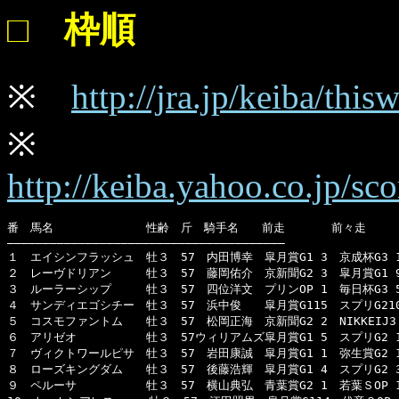
□ 枠順
※
http://jra.jp/keiba/th
※
http://keiba.yahoo.co.jp/s
番　馬名　　　　　　　　性齢　斤　騎手名　　前走　　　　前々走　　　
―――――――――――――――――――――――――――――――――――――――

１　エイシンフラッシュ　牡３　57　内田博幸　皐月賞G1 3　京成杯G3 1　
２　レーヴドリアン　　　牡３　57　藤岡佑介　京新聞G2 3　皐月賞G1 9　
３　ルーラーシップ　　　牡３　57　四位洋文　プリンOP 1　毎日杯G3 5　
４　サンディエゴシチー　牡３　57　浜中俊　　皐月賞G115　スプリG210　
５　コスモファントム　　牡３　57　松岡正海　京新聞G2 2　NIKKEIJ3 
６　アリゼオ　　　　　　牡３　57ウィリアムズ皐月賞G1 5　スプリG2 1　
７　ヴィクトワールピサ　牡３　57　岩田康誠　皐月賞G1 1　弥生賞G2 1　N
８　ローズキングダム　　牡３　57　後藤浩輝　皐月賞G1 4　スプリG2 3　
９　ペルーサ　　　　　　牡３　57　横山典弘　青葉賞G2 1　若葉ＳOP 1　