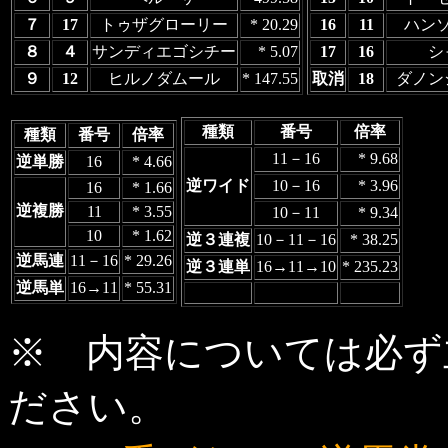
７
17
トゥザグローリー
* 20.29
16
11
ハン
８
４
サンディエゴシチー
* 5.07
17
16
シ
９
12
ヒルノダムール
* 147.55
取消
18
ダノン
種類
番号
倍率
種類
番号
倍率
11－16
* 9.68
逆単勝
16
* 4.66
逆ワイド
10－16
* 3.96
16
* 1.66
逆複勝
11
* 3.55
10－11
* 9.34
10
* 1.62
逆３連複
10－11－16
* 38.25
逆馬連
11－16
* 29.26
逆３連単
16→11→10
* 235.23
逆馬単
16→11
* 55.31
※ 内容については必ず
ださい。