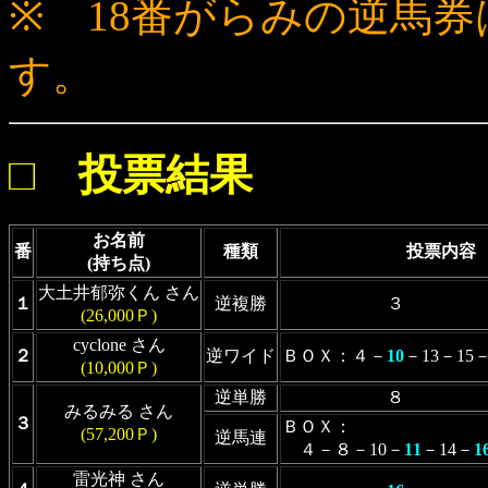
※ 18番がらみの逆馬券
す。
□ 投票結果
お名前
番
種類
投票内容
(持ち点)
大土井郁弥くん さん
１
逆複勝
３
(26,000Ｐ)
cyclone さん
２
逆ワイド
ＢＯＸ：４－
10
－13－15
(10,000Ｐ)
逆単勝
８
みるみる さん
３
ＢＯＸ：
(57,200Ｐ)
逆馬連
４－８－10－
11
－14－
1
雷光神 さん