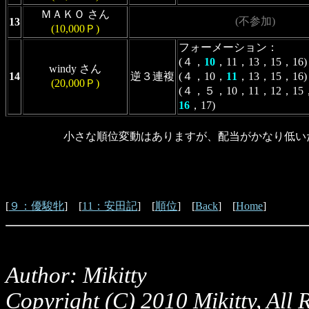
ＭＡＫＯ さん
(不参加)
13
(10,000Ｐ)
フォーメーション：
(４，
10
，11，13，15，16
windy さん
14
逆３連複
(４，10，
11
，13，15，16
(20,000Ｐ)
(４，５，10，11，12，15
16
，17)
小さな順位変動はありますが、配当がかなり低いた
[
９：優駿牝
] [
11：安田記
] [
順位
] [
Back
] [
Home
]
Author: Mikitty
Copyright (C) 2010 Mikitty, All 