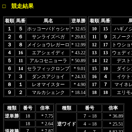
□ 競走結果
着順
馬番
馬名
逆単勝
着順
馬番
１
５
ホッコーパドゥシャ
* 32.65
10
15
ハギノ
２
６
サンライズベガ
* 29.83
11
９
スノーク
３
８
メイショウレガーロ
* 12.99
12
17
トウショ
４
16
エアシェイディ
* 43.22
13
13
ウェディ
５
11
アルコセニョーラ
* 50.89
14
12
デスト
６
14
セラフィックロンプ
* 9.01
15
10
ダイシ
７
３
ダンスアジョイ
* 24.33
16
４
イケト
８
１
レオマイスター
* 4.90
17
７
マイネ
９
２
マルカシェンク
* 18.14
18
18
エリモ
種類
番号
倍率
種類
番号
倍率
逆単勝
18
* 7.75
７－18
* 36.89
18
* 2.64
逆ワイド
４－18
* 25.51
７
* 7.87
逆複勝
４－７
* 82.32