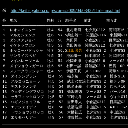
※
http://keiba.yahoo.co.jp/scores/2009/04/03/06/11/denma.html
番　馬名　　　　　　　　性齢　斤　騎手名　　前走　　　　前々走　　　
―――――――――――――――――――――――――――――――――――――――

１　レオマイスター　　　牡４　54　北村宏司　七夕賞G312　阿武隈16 1　
２　マルカシェンク　　　牡６　57.5柴山雄一　関屋記G316　東新聞G311
３　ダンスアジョイ　　　牡８　56　角田晃一　小倉記G3 1　目黒記G213　
４　イケトップガン　　　牡５　53　柴田善臣　関屋記G312　七夕賞G3 8　
５　ホッコーパドゥシャ　牡７　56.5
江田照男
　小倉記G3 2　七夕賞G3 
６　サンライズベガ　　　牡５　54　池添謙一　日本海16 1　阿武隈16 3　
７　マイネレーツェル　　牝４　54　松岡正海　小倉記G3 6　マーメG3 9　
８　メイショウレガーロ　牡５　55　村田一誠　函館記G3 3　巴賞　OP 5　
９　スノークラッシャー　牡４　55　伊藤工真　メトロOP 1　湾岸Ｓ1612　
10　ダイシンプラン　　　牡４　55　福永祐一　小倉記G3 9　博多Ｓ16 1
11　アルコセニョーラ　　牝５　54　武士沢友治七夕賞G3 2　福テレOP 6
12　デストラメンテ　　　牡５　54　蛯名正義　七夕賞G3 5　むらさ16 1
13　ウェディングフジコ　牝５　51　菊沢隆徳　マーメG3 7　パール16 1
14　セラフィックロンプ　牝５　52　宮崎北斗　マーメG3 6　ヴィクG118
15　ハギノジョイフル　　せ５　52　吉田隼人　小倉記G311　目黒記G2 3
16　エアシェイディ　　　牡８　58　後藤浩輝　中山記G2 5　AJCC　G2 
17　トウショウシロッコ　牡６　56　木幡初広　七夕賞G3 4　中山記G2 9　
18　エリモハリアー　　　せ９　57　佐藤哲三　小倉記G3 5　七夕賞G31