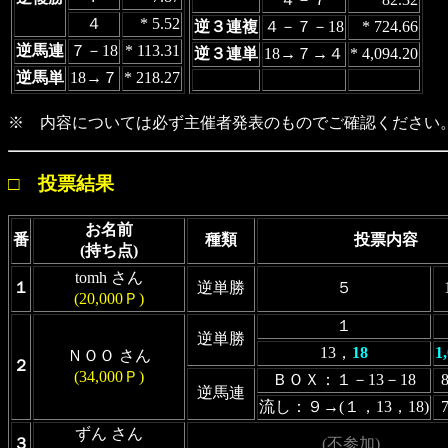
４
* 5.52
逆３連複
４－７－18
* 724.66
逆馬連
７－18
* 113.31
逆３連単
18→７→４
* 4,094.20
逆馬単
18→７
* 218.27
※ 内容については必ず主催者発表のものでご確認ください
□ 投票結果
お名前
番
種類
投票内容
(持ち点)
tomh さん
１
逆単勝
５
(20,000Ｐ)
１
逆単勝
13，
18
1
ＮＯＯ さん
２
(34,000Ｐ)
ＢＯＸ：１－13－18
逆馬連
流し：９→(１，13，18)
ずん さん
３
(不参加)