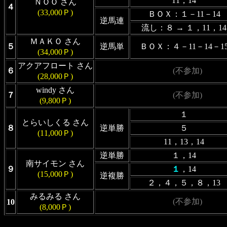
11，14
ＮＯＯ さん
４
(33,000Ｐ)
ＢＯＸ：１－11－14
逆馬連
流し：８ → １，11，14
ＭＡＫＯ さん
５
逆馬単
ＢＯＸ：４－11－14－1
(34,000Ｐ)
アクアフロート さん
６
(不参加)
(28,000Ｐ)
windy さん
７
(不参加)
(9,800Ｐ)
１
とらいしくる さん
８
逆単勝
５
(11,000Ｐ)
11，13，14
逆単勝
１，14
南サイモン さん
９
１
，14
(15,000Ｐ)
逆複勝
２，４，５，８，13
みるみる さん
(不参加)
10
(8,000Ｐ)