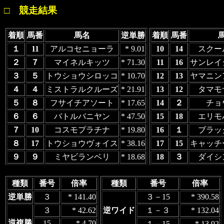
□ 競走結果
着順
馬番
馬名
逆単勝
着順
馬番
１
11
アルコセニョーラ
* 9.01
10
14
スクー
２
７
マイネルキッツ
* 71.30
11
16
サンレイ
３
５
トウショウシロッコ
* 10.70
12
13
ヤマニン
４
４
ミストラルクルーズ
* 21.91
13
12
タマモ
５
８
フサイチアソート
* 17.65
14
２
チョ
６
６
バトルバニヤン
* 47.50
15
18
エリモ
７
10
コスモプラチナ
* 19.80
16
１
ブラッ
８
17
トウショウヴォイス
* 38.16
17
15
キャッチ
９
９
ミヤビランベリ
* 18.68
18
３
ダイシ
種類
番号
倍率
種類
番号
倍率
逆単勝
３
* 141.40
３－15
* 390.58
３
* 42.62
逆ワイド
１－３
* 132.04
逆複勝
15
* 4.70
１－15
* 13.92