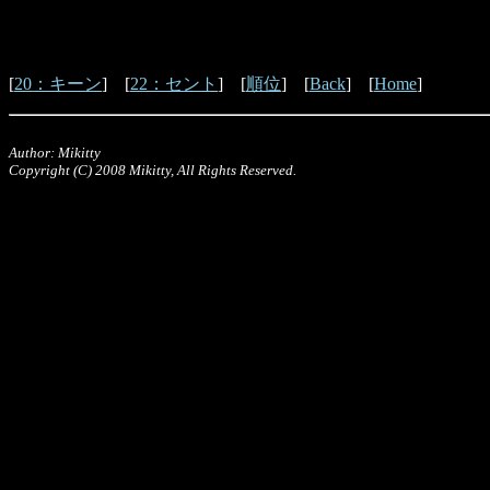
[
20：キーン
] [
22：セント
] [
順位
] [
Back
] [
Home
]
Author: Mikitty
Copyright (C) 2008 Mikitty, All Rights Reserved.