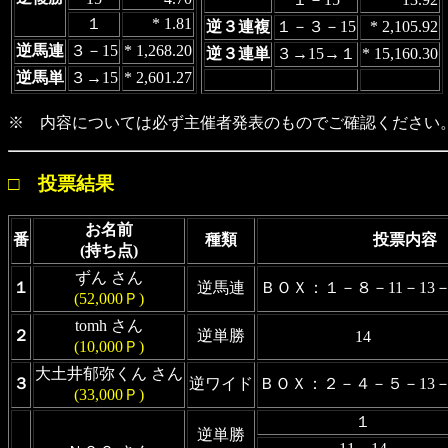
１
* 1.81
逆３連複
１－３－15
* 2,105.92
逆馬連
３－15
* 1,268.20
逆３連単
３→15→１
* 15,160.30
逆馬単
３→15
* 2,601.27
※ 内容については必ず主催者発表のものでご確認ください
□ 投票結果
お名前
番
種類
投票内容
(持ち点)
ずん さん
１
逆馬連
ＢＯＸ：１－８－11－13－
(52,000Ｐ)
tomh さん
２
逆単勝
14
(10,000Ｐ)
大土井郁弥くん さん
３
逆ワイド
ＢＯＸ：２－４－５－13－
(33,000Ｐ)
１
逆単勝