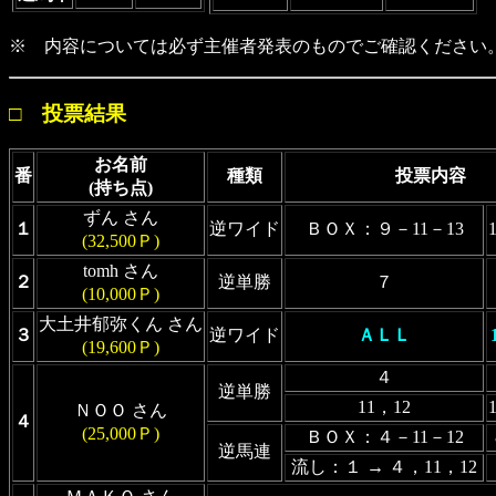
※ 内容については必ず主催者発表のものでご確認ください
□ 投票結果
お名前
番
種類
投票内容
(持ち点)
ずん さん
１
逆ワイド
ＢＯＸ：９－11－13
(32,500Ｐ)
tomh さん
２
逆単勝
７
(10,000Ｐ)
大土井郁弥くん さん
３
逆ワイド
ＡＬＬ
(19,600Ｐ)
４
逆単勝
11，12
ＮＯＯ さん
４
(25,000Ｐ)
ＢＯＸ：４－11－12
逆馬連
流し：１ → ４，11，12