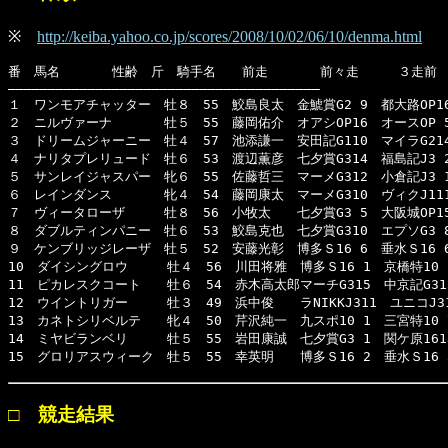
※
http://keiba.yahoo.co.jp/scores/2008/10/02/06/10/denma.html
番　馬名　　　　性齢　斤　騎手名　　前走　　　　前々走　　　３走前

―――――――――――――――――――――――――――――――――――――――

１　ワンモアチャッター　牡８　55　鮫島良太　金鯱賞G2 9　都大路OP16　
２　ニルヴァーナ　　　　牡５　55　藤岡佑介　オアシOP16　オースOP 5　
３　ドリームジャーニー　牡４　57　池添謙一　安田記G110　マイラG214　
４　ナリタプレリュード　牡６　53　渡辺薫彦　七夕賞G314　福島記J3 2　
５　サンレイジャスパー　牝６　55　佐藤哲三　マーメG312　小倉記J3 1　
６　レインダンス　　　　牝４　54　藤岡康太　マーメG310　ヴィクJ111　
７　ヴィータローザ　　　牡８　56　小牧太　　七夕賞G3 5　大阪城OP15　
８　ダブルティンパニー　牡６　53　鮫島克也　七夕賞G310　エプソG3 8　
９　ケンブリッジレーザ　牡５　52　安藤光彰　博多Ｓ16 6　垂水Ｓ16 6　
10　ダイシングロウ　　　牡４　56　川田将雅　博多Ｓ16 1　京橋特10 1
11　ピカレスクコート　　牡６　54　赤木高太郎マーチG315　中京記G315
12　ウイントリガー　　　牡３　49　浜中俊　　ラNIKKJ311　ユニコJ31
13　カネトシリベルテ　　牝４　50　芹沢純一　九スポ10 1　三宮特10 7
14　ミヤビランベリ　　　牡５　55　岩田康誠　七夕賞G3 1　関ケ原1613
15　グロリアスウィーク　牡５　55　幸英明　　博多Ｓ16 2　垂水Ｓ16 
□ 競走結果