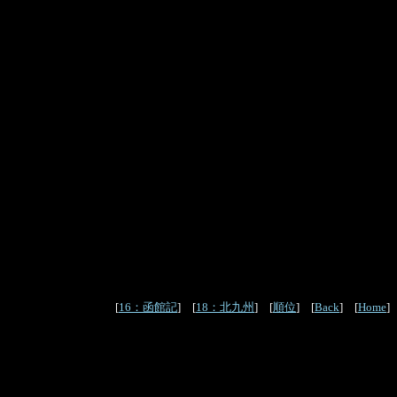
[
16：函館記
] [
18：北九州
] [
順位
] [
Back
] [
Home
]