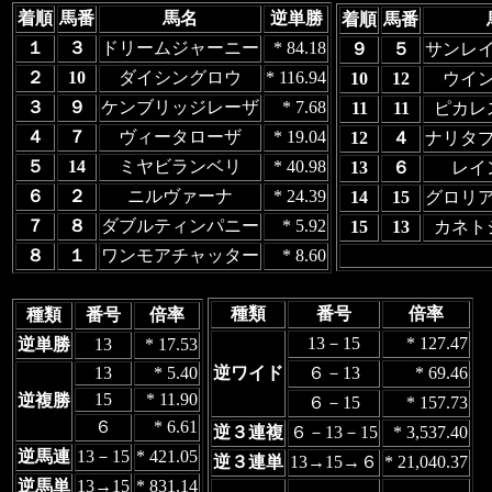
着順
馬番
馬名
逆単勝
着順
馬番
１
３
ドリームジャーニー
* 84.18
９
５
サンレ
２
10
ダイシングロウ
* 116.94
10
12
ウイ
３
９
ケンブリッジレーザ
* 7.68
11
11
ピカレ
４
７
ヴィータローザ
* 19.04
12
４
ナリタ
５
14
ミヤビランベリ
* 40.98
13
６
レイ
６
２
ニルヴァーナ
* 24.39
14
15
グロリ
７
８
ダブルティンパニー
* 5.92
15
13
カネト
８
１
ワンモアチャッター
* 8.60
種類
番号
倍率
種類
番号
倍率
13－15
* 127.47
逆単勝
13
* 17.53
13
* 5.40
逆ワイド
６－13
* 69.46
15
* 11.90
逆複勝
６－15
* 157.73
６
* 6.61
逆３連複
６－13－15
* 3,537.40
逆馬連
13－15
* 421.05
逆３連単
13→15→６
* 21,040.37
逆馬単
13→15
* 831.14