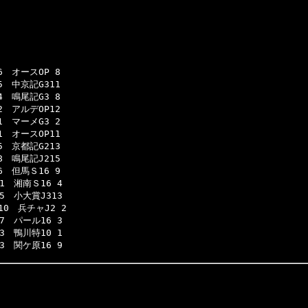
オースOP 8

中京記G311

鳴尾記G3 8

アルデOP12

マーメG3 2

オースOP11

京都記G213

鳴尾記J215

但馬Ｓ16 9

　湘南Ｓ16 4

　小大賞J313

0　兵チャJ2 2

　パール16 3

　鴨川特10 1

3　関ケ原16 9