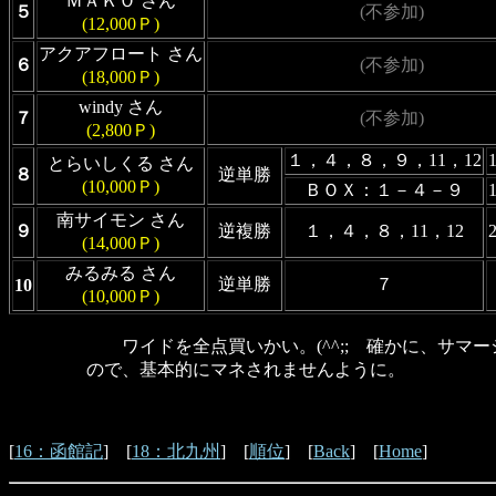
ＭＡＫＯ さん
５
(不参加)
(12,000Ｐ)
アクアフロート さん
６
(不参加)
(18,000Ｐ)
windy さん
７
(不参加)
(2,800Ｐ)
１，４，８，９，11，12
とらいしくる さん
８
逆単勝
(10,000Ｐ)
ＢＯＸ：１－４－９
南サイモン さん
９
逆複勝
１，４，８，11，12
(14,000Ｐ)
みるみる さん
逆単勝
７
10
(10,000Ｐ)
ワイドを全点買いかい。(^^;; 確かに、サマ
ので、基本的にマネされませんように。
[
16：函館記
] [
18：北九州
] [
順位
] [
Back
] [
Home
]