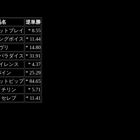
馬名
逆単勝
ットプレイ
* 8.55
ングボイス
* 11.44
ヴリ
* 14.80
パラダイス
* 31.91
イレンス
* 4.37
パイン
* 25.29
ットビップ
* 84.65
イチリン
* 5.71
トセレブ
* 11.41