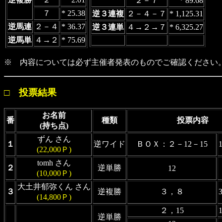
２－７
* 89.68
７
* 25.38
逆３連複
２－４－７
* 1,125.31
逆馬連
２－４
* 36.37
逆３連単
４→２→７
* 6,325.27
逆馬単
４→２
* 75.69
※ 内容については必ず主催者発表のものでご確認ください
□ 投票結果
お名前
番
種類
投票内容
(持ち点)
ずん さん
１
逆ワイド
ＢＯＸ：２－12－15
(22,000Ｐ)
tomh さん
２
逆単勝
12
(10,000Ｐ)
大土井郁弥くん さん
３
逆複勝
３，８
(14,800Ｐ)
２，15
逆単勝