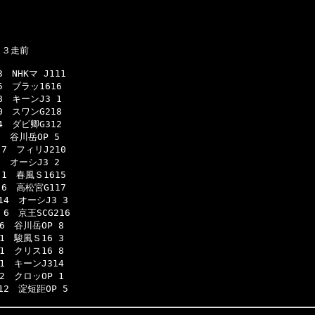
３走前

HKマ J111

ブラッ1616

キーンJ3 1

スワンG218

ダビ卿G312

谷川岳OP 5

　フィリJ210

オーシJ3 2

　春風Ｓ1615

　高松宮G117

4　オーシJ3 3

　京王SCG216

　谷川岳OP 8

　駿風Ｓ16 3

　クリス16 8

　キーンJ314

　クロッOP 1

2　淀短距OP 5