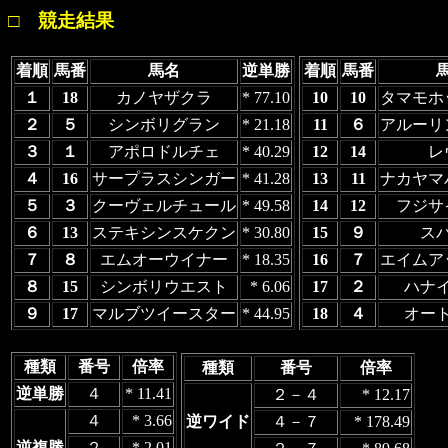
□ 競走結果
着順
馬番
馬名
逆単勝
着順
馬番
１
18
カノヤザクラ
* 77.10
10
10
タマモホ
２
５
シンボリグラン
* 21.18
11
６
アルーリ
３
１
アポロドルチェ
* 40.29
12
14
レ
４
16
サープラスシンガー
* 41.28
13
11
ナカヤマ
５
３
クーヴェルチュール
* 49.58
14
12
フジサ
６
13
ステキシンスケクン
* 30.80
15
９
ス
７
８
エムオーウイナー
* 18.35
16
７
エイムア
８
15
シンボリウエスト
* 6.06
17
２
ハナ
９
17
マルブツイースター
* 44.95
18
４
オー
種類
番号
倍率
種類
番号
倍率
逆単勝
４
* 11.41
２－４
* 12.17
４
* 3.66
逆ワイド
４－７
* 178.49
逆複勝
２
* 2.01