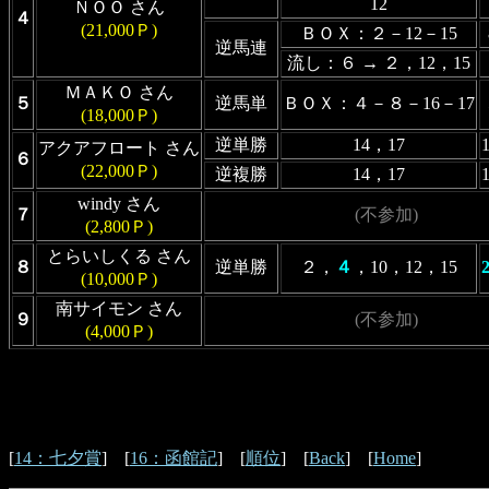
12
ＮＯＯ さん
４
(21,000Ｐ)
ＢＯＸ：２－12－15
逆馬連
流し：６ → ２，12，15
ＭＡＫＯ さん
５
逆馬単
ＢＯＸ：４－８－16－17
(18,000Ｐ)
逆単勝
14，17
アクアフロート さん
６
(22,000Ｐ)
逆複勝
14，17
windy さん
７
(不参加)
(2,800Ｐ)
とらいしくる さん
８
逆単勝
２，
４
，10，12，15
(10,000Ｐ)
南サイモン さん
９
(不参加)
(4,000Ｐ)
[
14：七夕賞
] [
16：函館記
] [
順位
] [
Back
] [
Home
]