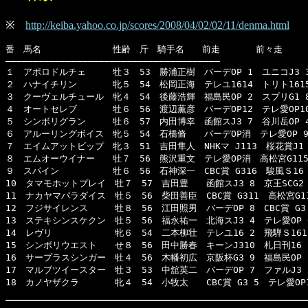
※
http://keiba.yahoo.co.jp/scores/2008/04/02/02/11/denma.html
番　馬名　　　　　　　　性齢　斤　騎手名　　前走　　　　前々走　　　
―――――――――――――――――――――――――――――――――――――――

１　アポロドルチェ　　　牡３　53　勝浦正樹　バーデOP 1　ユニコJ3 3　N
２　ハナイチリン　　　　牝５　54　松岡正海　テレユ1614　トリト1615　
３　クーヴェルチュール　牝４　54　後藤浩輝　福島民OP 2　スプリG1 8　
４　オートセレブ　　　　牡６　56　渡辺薫彦　バーデOP12　テレ愛OP10　
５　シンボリグラン　　　牡６　57　内田博幸　函館スJ3 7　谷川岳OP 4　
６　アルーリングボイス　牝５　54　石橋脩　　バーデOP消　テレ愛OP 9　
７　エイムアットビップ　牝３　51　吉田隼人　NHKマ J113　桜花賞J1 7
８　エムオーウイナー　　牡７　56　熊沢重文　テレ愛OP消　高松宮G115　
９　スパイン　　　　　　牡６　56　石神深一　CBC賞 G316　駿風Ｓ16 1
10　タマモホットプレイ　牡７　57　吉田豊　　函館スJ3 8　京王SCG2 6
11　ナカヤマパラダイス　牡５　56　柴田善臣　CBC賞 G311　高松宮G11
12　フジサイレンス　　　牡８　56　江田照男　バーデOP 8　CBC賞 G3 6
13　ステキシンスケクン　牡５　56　福永祐一　北海スJ3 4　テレ愛OP 6
14　レヴリ　　　　　　　牝６　54　二本柳壮　テレユ16 2　飛騨Ｓ1611
15　シンボリウエスト　　せ８　56　田中勝春　キーンJ310　札日刊16 1
16　サープラスシンガー　牡４　56　木幡初広　京阪杯G3 9　福島民OP 1
17　マルブツイースター　牡３　53　中舘英二　バーデOP 7　ファルJ3 2
18　カノヤザクラ　　　　牝４　54　小牧太　　CBC賞 G3 5　テレ愛OP1