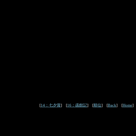
[
14：七夕賞
] [
16：函館記
] [
順位
] [
Back
] [
Home
]