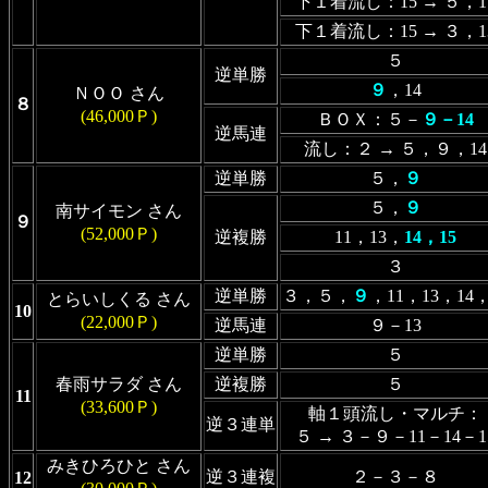
下１着流し：15 → ５，1
下１着流し：15 → ３，1
５
逆単勝
９
，14
ＮＯＯ さん
８
(46,000Ｐ)
ＢＯＸ：５－
９－14
逆馬連
流し：２ → ５，９，14
逆単勝
５，
９
５，
９
南サイモン さん
９
(52,000Ｐ)
逆複勝
11，13，
14，15
３
逆単勝
３，５，
９
，11，13，14，
とらいしくる さん
10
(22,000Ｐ)
逆馬連
９－13
逆単勝
５
春雨サラダ さん
逆複勝
５
11
(33,600Ｐ)
軸１頭流し・マルチ：
逆３連単
５ → ３－９－11－14－1
みきひろひと さん
逆３連複
２－３－８
12