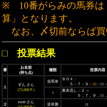
※ 10番がらみの馬券
算」となります。
なお、〆切前ならば買
□ 投票結果
お名前
番
種類
投票内容
(持ち点)
ＢＯＸ：
逆馬単
５－７－９－
10
－11－
ずん さん
１
(72,000Ｐ)
裏表流し：２ ⇔
〃
５，７，９，11，
tomh さん
２
逆単勝
11
(15,000Ｐ)