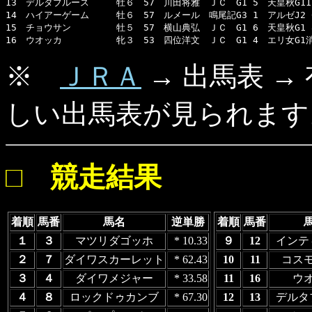
13　デルタブルース　　　牡６　57　川田将雅　ＪＣ　G1 5　天皇秋G112
14　ハイアーゲーム　　　牡６　57　ルメール　鳴尾記G3 1　アルゼJ2 6
15　チョウサン　　　　　牡５　57　横山典弘　ＪＣ　G1 6　天皇秋G1 8
16　ウオッカ　　　　　　牝３　53　四位洋文　ＪＣ　G1 4　エリ女G1消
※
ＪＲＡ
→ 出馬表 →
しい出馬表が見られます。
□ 競走結果
着順
馬番
馬名
逆単勝
着順
馬番
１
３
マツリダゴッホ
* 10.33
９
12
インテ
２
７
ダイワスカーレット
* 62.43
10
11
コス
３
４
ダイワメジャー
* 33.58
11
16
ウ
４
８
ロックドゥカンブ
* 67.30
12
13
デルタ