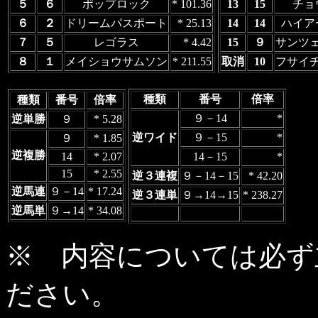
５
６
ポップロック
* 101.36
13
15
チョ
６
２
ドリームパスポート
* 25.13
14
14
ハイア
７
５
レゴラス
* 4.42
15
９
サンツ
８
１
メイショウサムソン
* 211.55
取消
10
フサイ
種類
番号
倍率
種類
番号
倍率
９－14
*
逆単勝
９
* 5.28
逆ワイド
９－15
*
９
* 1.85
逆複勝
14
* 2.07
14－15
*
15
* 2.55
逆３連複
９－14－15
* 42.20
逆馬連
９－14
* 17.24
逆３連単
９→14→15
* 238.27
逆馬単
９→14
* 34.08
※ 内容については必ず
ださい。