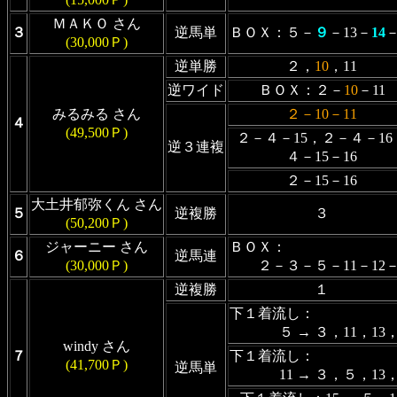
ＭＡＫＯ さん
３
逆馬単
ＢＯＸ：５－
９
－13－
14
－
(30,000Ｐ)
逆単勝
２，
10
，11
逆ワイド
ＢＯＸ：２－
10
－11
みるみる さん
２－10－11
４
(49,500Ｐ)
２－４－15，２－４－16
逆３連複
４－15－16
２－15－16
大土井郁弥くん さん
５
逆複勝
３
(50,200Ｐ)
ジャーニー さん
ＢＯＸ：
６
逆馬連
(30,000Ｐ)
２－３－５－11－12－
逆複勝
１
下１着流し：
５ → ３，11，13，
windy さん
７
下１着流し：
(41,700Ｐ)
逆馬単
11 → ３，５，13，