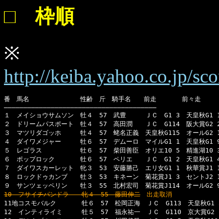
□ 枠順
※
http://keiba.yahoo.co.jp/s
番　馬名　　　　　　　　性齢　斤　騎手名　　前走　　　　前々走　　　
―――――――――――――――――――――――――――――――――――――――

１　メイショウサムソン　牡４　57　武豊　　　ＪＣ　G1 3　天皇秋G1 1　
２　ドリームパスポート　牡４　57　高田潤　　ＪＣ　G114　阪大賞G2 2　
３　マツリダゴッホ　　　牡４　57　蛯名正義　天皇秋G115　オールG2 1　
４　ダイワメジャー　　　牡６　57　デムーロ　マイルG1 1　天皇秋G1 9　
５　レゴラス　　　　　　牡６　57　柴田善臣　オリエ10 5　精進湖10 3　
６　ポップロック　　　　牡６　57　ペリエ　　ＪＣ　G1 2　天皇秋G1 4　
７　ダイワスカーレット　牝３　53　安藤勝己　エリ女G1 1　秋華賞J1 1　
８　ロックドゥカンブ　　牡３　53　キネーン　菊花賞J1 3　セントJ2 1　
10　フサイチパンドラ　　牝４　55　藤田伸二
　出走取消

11地コスモバルク　　　　牡６　57　松岡正海　ＪＣ　G113　天皇秋G1 5
12　インティライミ　　　牡５　57　福永祐一　ＪＣ　G110　京大賞G2 1