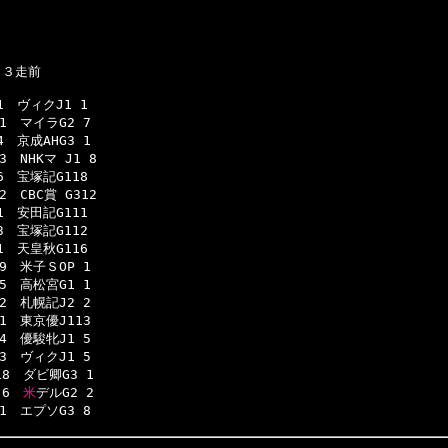
３走前

ヴィクJ1 1

　マイラG2 7

京成AHG3 1

NHKマ J1 8

宝塚記G118

CBC賞 G312

安田記G111

宝塚記G112

天皇秋G116

　米子ＳOP 1

　高松宮G1 1

　札幌記J2 2

　東京優J113

　優駿牝J1 5

　ヴィクJ1 5

　ダビ卿G3 1

 6　
米
デルG2 2

1　エプソG3 8