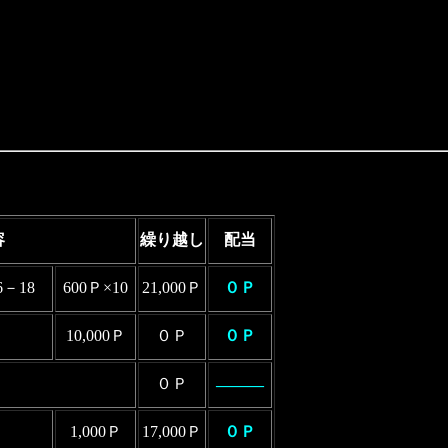
。
容
繰り越し
配当
－18
600Ｐ×10
21,000Ｐ
０Ｐ
10,000Ｐ
０Ｐ
０Ｐ
０Ｐ
―――
1,000Ｐ
17,000Ｐ
０Ｐ