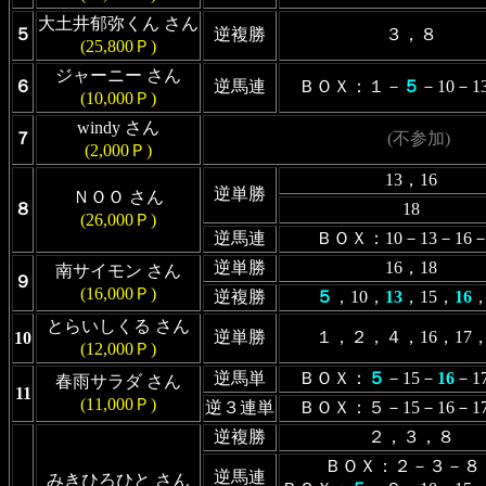
大土井郁弥くん さん
５
逆複勝
３，８
(25,800Ｐ)
ジャーニー さん
６
逆馬連
ＢＯＸ：１－
５
－10－1
(10,000Ｐ)
windy さん
７
(不参加)
(2,000Ｐ)
13，16
逆単勝
ＮＯＯ さん
８
18
(26,000Ｐ)
逆馬連
ＢＯＸ：10－13－16－
逆単勝
16，18
南サイモン さん
９
(16,000Ｐ)
逆複勝
５
，10，
13
，15，
16
，
とらいしくる さん
逆単勝
１，２，４，16，17，
10
(12,000Ｐ)
逆馬単
ＢＯＸ：
５
－15－
16
－1
春雨サラダ さん
11
(11,000Ｐ)
逆３連単
ＢＯＸ：５－15－16－17
逆複勝
２，３，８
ＢＯＸ：２－３－８
逆馬連
みきひろひと さん