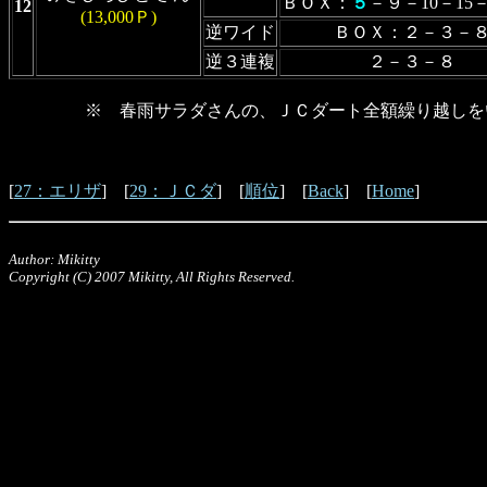
ＢＯＸ：
５
－９－10－15
12
(13,000Ｐ)
逆ワイド
ＢＯＸ：２－３－
逆３連複
２－３－８
※ 春雨サラダさんの、ＪＣダート全額繰り越しを
[
27：エリザ
] [
29：ＪＣダ
] [
順位
] [
Back
] [
Home
]
Author: Mikitty
Copyright (C) 2007 Mikitty, All Rights Reserved.