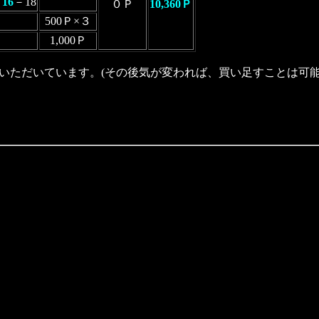
－
16
－18
０Ｐ
10,360Ｐ
８
500Ｐ×３
1,000Ｐ
いただいています。(その後気が変われば、買い足すことは可能