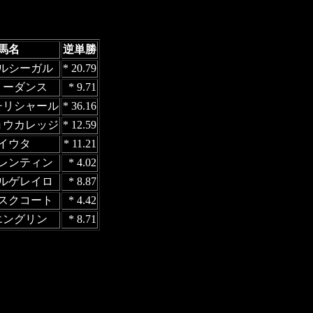
馬名
逆単勝
ルシーガル
* 20.79
リーダンス
* 9.71
チリシャール
* 36.16
ョウカレッジ
* 12.59
イウタ
* 11.21
レンティン
* 4.02
ルゲレイロ
* 8.87
スクコート
* 4.42
エングリン
* 8.71