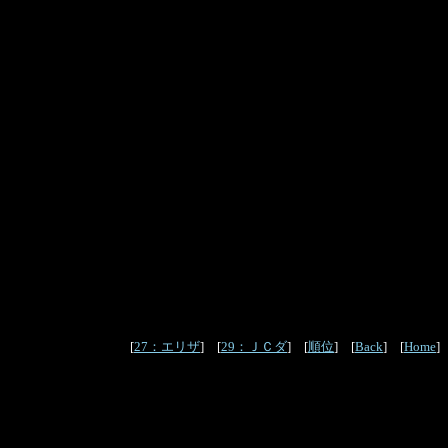
[
27：エリザ
] [
29：ＪＣダ
] [
順位
] [
Back
] [
Home
]