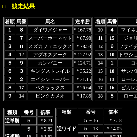
□ 競走結果
着順
馬番
馬名
逆単勝
着順
馬番
１
８
ダイワメジャー
* 167.78
10
４
マイネ
２
７
スーパーホーネット
* 87.98
11
15
ジョ
３
11
スズカフェニックス
* 78.53
12
６
フサイ
４
12
アグネスアーク
* 127.92
13
10
トウシ
５
９
カンパニー
* 124.71
14
１
コ
６
３
キングストレイル
* 35.22
15
18
サンバ
７
２
エイシンドーバー
* 31.15
16
13
ローレ
８
17
ベクラックス
* 26.64
17
16
ピカレ
９
14
ピンクカメオ
* 17.85
18
５
ロー
種類
番号
倍率
種類
番号
倍率
５－16
* 7.18
逆単勝
５
* 8.71
逆ワイド
５－13
* 14.05
５
* 2.82
逆複勝
16
* 1.63
13－16
* 7.31