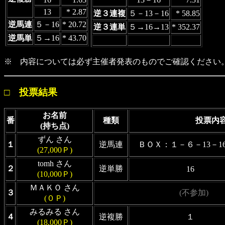
13
* 2.87
逆３連複
５－13－16
* 58.85
逆馬連
５－16
* 20.72
逆３連単
５→16→13
* 352.37
逆馬単
５→16
* 43.70
※ 内容については必ず主催者発表のものでご確認ください
□ 投票結果
お名前
番
種類
投票内
(持ち点)
ずん さん
１
逆馬連
ＢＯＸ：１－６－13－16
(27,000Ｐ)
tomh さん
２
逆単勝
16
(10,000Ｐ)
ＭＡＫＯ さん
３
(不参加)
(０Ｐ)
みるみる さん
４
逆複勝
１
(18,000Ｐ)