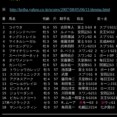
※
http://keiba.yahoo.co.jp/scores/2007/08/05/06/11/denma.html
番　馬名　　　　　　　　性齢　斤　騎手名　　前走　　　　前々走　　　
―――――――――――――――――――――――――――――――――――――――

１　コイウタ　　　　　　牝４　55　吉田隼人　富士ＳG3 8　スプリG111　
２　エイシンドーバー　　牡５　57　ルメール　安田記G1 6　京王SCG2 1
３　キングストレイル　　牡５　57　岩田康誠　スワンG2 6　スプリG1 4　
４　マイネルシーガル　　牡３　56　後藤浩輝　富士ＳG3 1　京成AHG3 3　
５　ローエングリン　　　牡８　57　武幸四郎　スワンG213　スプリG1 6　
６　フサイチリシャール　牡４　57　O.ペリエ　スワンG2 2　セントG212　
７　スーパーホーネット　牡４　57　藤岡佑介　スワンG2 1　ポートOP 1　
８　ダイワメジャー　　　牡６　57　安藤勝己　天皇秋G1 9　毎日王G2 3　
９　カンパニー　　　　　牡６　57　福永祐一　天皇秋G1 3　関屋記G3 1　
10　トウショウカレッジ　牡５　57　池添謙一　富士ＳG3 3　ポートOP 9
11　スズカフェニックス　牡５　57　武豊　　　スプリG1 9　安田記G1 5
12　アグネスアーク　　　牡４　57　藤田伸二　天皇秋G1 2　毎日王G2 2
13　ローレルゲレイロ　　牡３　56　和田竜二　富士ＳG310　キーンJ311
14　ピンクカメオ　　　　牝３　54　四位洋文　秋華賞J114　ローズJ2 4
15　ジョリーダンス　　　牝６　55　川田将雅　スワンG211　安田記G1 3
16　ピカレスクコート　　牡５　57　秋山真一郎富士ＳG316　京王SCG218
17米ベクラックス　　　　せ５　57　R.ムーア　
米
モーG3 3　
加
ウッG1
18　サンバレンティン　　牡６　57　角田晃一　札幌記J214　七夕賞G3 