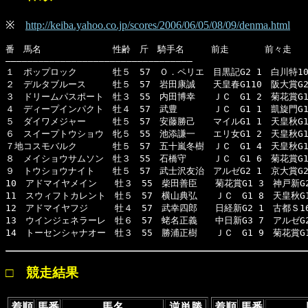
※
http://keiba.yahoo.co.jp/scores/2006/06/05/08/09/denma.html
番　馬名　　　　　　　　性齢　斤　騎手名　　　前走　　　　前々走

――――――――――――――――――――――――――――――――――

１　ポップロック　　　　牡５　57　Ｏ．ペリエ　目黒記G2 1　白川特10 
２　デルタブルース　　　牡５　57　岩田康誠　　天皇春G110　阪大賞G2 
３　ドリームパスポート　牡３　55　内田博幸　　ＪＣ　G1 2　菊花賞G1 
４　ディープインパクト　牡４　57　武豊　　　　ＪＣ　G1 1　凱旋門G1
５　ダイワメジャー　　　牡５　57　安藤勝己　　マイルG1 1　天皇秋G1 
６　スイープトウショウ　牝５　55　池添謙一　　エリ女G1 2　天皇秋G1 
７地コスモバルク　　　　牡５　57　五十嵐冬樹　ＪＣ　G1 4　天皇秋G1 
８　メイショウサムソン　牡３　55　石橋守　　　ＪＣ　G1 6　菊花賞G1 
９　トウショウナイト　　牡５　57　武士沢友治　アルゼG2 1　京大賞G2 
10　アドマイヤメイン　　牡３　55　柴田善臣　　菊花賞G1 3　神戸新G2 
11　スウィフトカレント　牡５　57　横山典弘　　ＪＣ　G1 8　天皇秋G1 
12　アドマイヤフジ　　　牡４　57　武幸四郎　　日経新G2 1　古都Ｓ16 
13　ウインジェネラーレ　牡６　57　蛯名正義　　中日新G3 7　アルゼG2 
14　トーセンシャナオー　牡３　55　勝浦正樹　　ＪＣ　G1 9　菊花賞G1
□ 競走結果
着順
馬番
馬名
逆単勝
着順
馬番