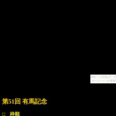
[PR] この広告は
ホームページを更新
第51回 有馬記念
□ 枠順