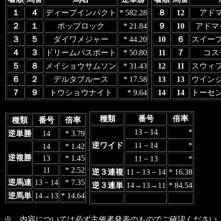
１
４
ディープインパクト
* 582.28
８
12
アド
２
１
ポップロック
* 21.84
９
10
アドマ
３
５
ダイワメジャー
* 44.20
10
６
スイー
４
３
ドリームパスポート
* 50.80
11
７
コス
５
８
メイショウサムソン
* 31.43
12
11
スウィ
６
２
デルタブルース
* 17.58
13
13
ウイン
７
９
トウショウナイト
* 9.64
14
14
トーセ
種類
番号
倍率
種類
番号
倍率
13－14
*
逆単勝
14
* 3.79
逆ワイド
11－14
*
14
* 1.42
逆複勝
13
* 1.45
11－13
*
11
* 2.52
逆３連複
11－13－14
* 16.38
逆馬連
13－14
* 7.35
逆３連単
14→13→11
* 84.54
逆馬単
14→13
* 14.64
※ 内容については必ず主催者発表のものでご確認ください