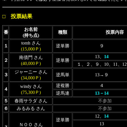
□ 投票結果
お名前
番
種類
投票内容
(持ち点)
tomh さん
１
逆単勝
９
(15,000Ｐ)
13、
14
南債門 さん
２
逆単勝
(40,000Ｐ)
１、２、９、10、11、12
ジャーニー さん
３
逆馬単
13→９
(34,000Ｐ)
逆複勝
４
windy さん
４
(75,300Ｐ)
逆馬連
13－14
５
春雨サラダ さん
不参加
６
みるみる さん
不参加
12、
14
逆単勝
13
ＮＯＯ さん