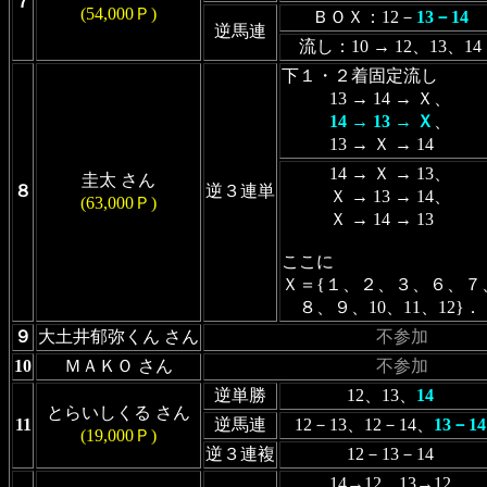
７
(54,000Ｐ)
ＢＯＸ：12－
13－14
逆馬連
流し：10 → 12、13、14
下１・２着固定流し
13 → 14 → Ｘ、
14 → 13 → Ｘ
、
13 → Ｘ → 14
14 → Ｘ → 13、
圭太 さん
８
逆３連単
Ｘ → 13 → 14、
(63,000Ｐ)
Ｘ → 14 → 13
ここに
Ｘ＝{１、２、３、６、７
８、９、10、11、12}．
９
大土井郁弥くん さん
不参加
10
ＭＡＫＯ さん
不参加
逆単勝
12、13、
14
とらいしくる さん
11
逆馬連
12－13、12－14、
13－14
(19,000Ｐ)
逆３連複
12－13－14
14→12、13→12