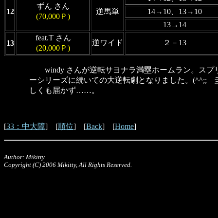
ずん さん
12
逆馬単
14→10、13→10
(70,000Ｐ)
13→14
feat.T さん
逆ワイド
２－13
13
(20,000Ｐ)
windy さんが逆転サヨナラ満塁ホームラン。ス
ーシリーズに続いての大逆転劇となりました。(^^;;
しくも届かず……。
[
33：中大障
] [
順位
] [
Back
] [
Home
]
Author: Mikitty
Copyright (C) 2006 Mikitty, All Rights Reserved.