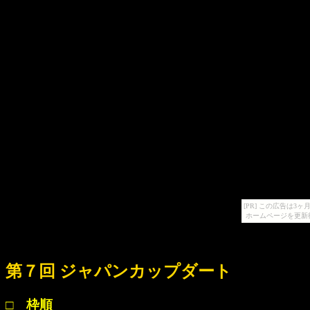
[PR] この広告は
ホームページを更新
第７回 ジャパンカップダート
□ 枠順