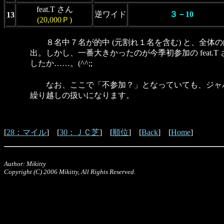
feat.T さん
逆ワイド
３－10
13
(20,000Ｐ)
８名中７名が的中 (元割れ１名を含む) と、全体
出。しかし、一番大きかったのが今季初参加の feat.
したか……。(^^;;
なお、ここで「不参加？」となっていても、ジャパ
繰り越しの扱いになります。
[
28：マイル
] [
30：ＪＣ芝
] [
順位
] [
Back
] [
Home
]
Author: Mikitty
Copyright (C) 2006 Mikitty, All Rights Reserved.