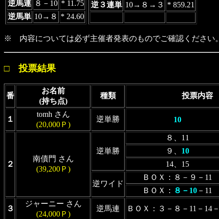
逆馬連
８－10
* 11.75
逆３連単
10→８→３
* 859.21
逆馬単
10→８
* 24.60
※ 内容については必ず主催者発表のものでご確認ください
□ 投票結果
お名前
番
種類
投票内容
(持ち点)
tomh さん
１
逆単勝
10
(20,000Ｐ)
８、11
逆単勝
９、
10
南債門 さん
２
14、15
(39,200Ｐ)
ＢＯＸ：８－９－11
逆ワイド
ＢＯＸ：
８－10
－11
ジャーニー さん
３
逆馬連
ＢＯＸ：３－８－11－14－
(24,000Ｐ)