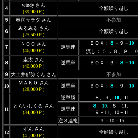
windy さん
４
全額繰り越し
(39,900Ｐ)
５
春雨サラダ さん
不参加
みるみる さん
６
全額繰り越し
(25,500Ｐ)
ＢＯＸ：
８
－９－
10
ＮＯＯ さん
７
逆馬連
(46,000Ｐ)
流し：15 → ８、９、10
圭太 さん
８
逆馬単
ＢＯＸ：３－
８－10
(40,000Ｐ)
９
大土井郁弥くん さん
不参加
ＭＡＫＯ さん
逆馬単
ＢＯＸ：
８
－９－
10
10
(28,000Ｐ)
逆単勝
８、９、
10
、11
とらいしくる さん
８－10
、８－11、
逆馬連
11
(34,000Ｐ)
９－11、10－11
逆３連複
９－10－15
ずん さん
全額繰り越し
12
(41,000Ｐ)