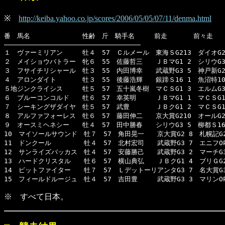
※
http://keiba.yahoo.co.jp/scores/2006/05/05/07/11/denma.html
番　馬名　　　　　　　　性齢　斤　騎手名　　　前走　　　　前々走

――――――――――――――――――――――――――――――――――

１　ヴァーミリアン　　　牡４　57　Ｃルメール　東海ＳG213　ダイオG2 
２　メイショウバトラー　牝６　55　佐藤哲三　　ＪＢマG1 2　シリウG3 
３　フサイチリシャール　牡３　55　内田博幸　　武蔵野G3 5　神戸新G2 
４　アロンダイト　　　　牡３　55　後藤浩輝　　銀蹄Ｓ16 1　魚沼特10 
５地ジンクライシス　　　牡５　57　五十嵐冬樹　マＣＳG1 3　エルムG3 
６　ブルーコンコルド　　牡６　57　幸英明　　　ＪＢマG1 1　マＣＳG1 
７　シーキングザダイヤ　牡５　57　武豊　　　　ＪＢクG1 2　マＣＳG1 
８　アルファフォーレス　牡６　57　藤田伸二　　京大賞G210　オールG21
９　オースミヘネシー　　牡４　57　田中勝春　　シリウG3 5　柳都Ｓ16 
10　マイソールサウンド　牡７　57　角田晃一　　京大賞G2 8　札幌記G21
11　ドンクール　　　　　牡４　57　北村宏司　　武蔵野G3 7　エニフOP
12　サンライズバッカス　牡４　57　安藤勝己　　武蔵野G3 2　マーチG3 
13　ハードクリスタル　　牡６　57　横山典弘　　ＪＢクG1 4　ブリＧG2 
14　ピットファイター　　牡７　57　ＬデットーリアンタG3 7　名大賞G3 
15　フィールドルージュ　牡４　57　吉田豊　　　武蔵野G3 3　マリンOP
※ すべて日本。