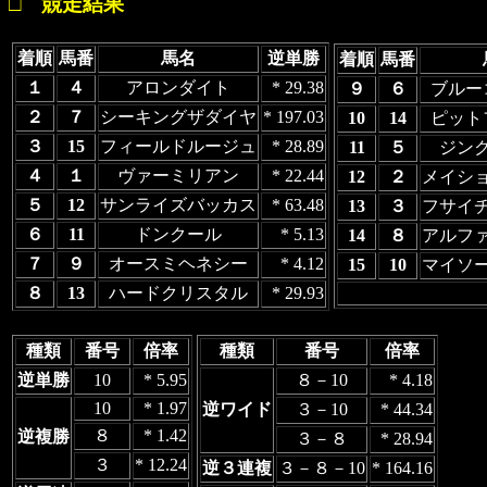
□ 競走結果
着順
馬番
馬名
逆単勝
着順
馬番
１
４
アロンダイト
* 29.38
９
６
ブルー
２
７
シーキングザダイヤ
* 197.03
10
14
ピット
３
15
フィールドルージュ
* 28.89
11
５
ジン
４
１
ヴァーミリアン
* 22.44
12
２
メイシ
５
12
サンライズバッカス
* 63.48
13
３
フサイ
６
11
ドンクール
* 5.13
14
８
アルフ
７
９
オースミヘネシー
* 4.12
15
10
マイソ
８
13
ハードクリスタル
* 29.93
種類
番号
倍率
種類
番号
倍率
逆単勝
10
* 5.95
８－10
* 4.18
10
* 1.97
逆ワイド
３－10
* 44.34
８
* 1.42
逆複勝
３－８
* 28.94
３
* 12.24
逆３連複
３－８－10
* 164.16