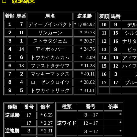
□ 競走結果
着順
馬番
馬名
逆単勝
着順
馬番
１
７
ディープインパクト
* 1,084.92
10
９
デル
２
11
リンカーン
* 79.73
11
15
シル
３
１
ストラタジェム
* 20.27
12
16
ナリタ
４
14
アイポッパー
* 24.76
13
８
ビッ
５
６
トウカイカムカム
* 14.09
14
10
アドマ
６
13
ファストタテヤマ
* 11.28
15
12
ハイフ
７
２
マッキーマックス
* 49.11
16
３
８
４
ローゼンクロイツ
* 28.62
17
17
ブル
９
５
トウカイトリック
* 31.61
種類
番号
倍率
種類
番号
倍率
３－17
*
逆単勝
17
* 6.55
17
* 2.27
逆ワイド
12－17
*
逆複勝
３
* 2.31
３－12
*