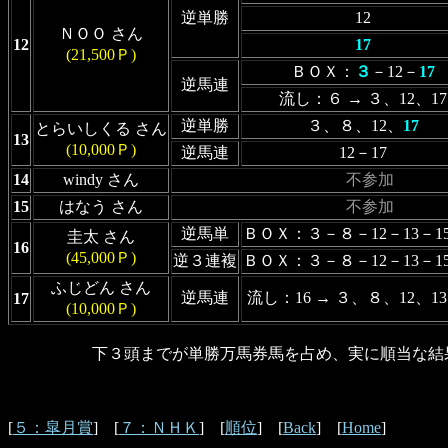
逆単勝
12
ＮＯＯ さん
12
17
(21,500Ｐ)
ＢＯＸ：
３
－12－
17
逆馬連
流し：６ → ３、12、17
逆単勝
３、８、12、
17
とらいしくる さん
13
(10,000Ｐ)
逆馬連
12－17
14
windy さん
不参加
15
はなう さん
不参加
逆馬単
ＢＯＸ：３－８－12－13－15
圭太 さん
16
(45,000Ｐ)
逆３連複
ＢＯＸ：３－８－12－13－15
ふじどん さん
逆馬連
流し：16 → ３、８、12、13
17
(10,000Ｐ)
下３頭までが単勝万馬券馬を占め、実に順当な結果
[
５：皐月賞
] [
７：ＮＨＫ
] [
順位
] [
Back
] [
Home
]