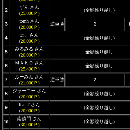
ずん さん
２
(全額繰り越し)
(25,000Ｐ)
tomh さん
３
逆単勝
２
(20,000Ｐ)
辻。さん
４
(全額繰り越し)
(20,000Ｐ)
みるみる さん
５
全額繰り越し
(20,000Ｐ)
ＭＡＫＯ さん
６
全額繰り越し
(25,400Ｐ)
ふーみん さん
７
逆単勝
２
(21,000Ｐ)
ジャーニー さん
８
(全額繰り越し)
(20,000Ｐ)
feat.T さん
９
(全額繰り越し)
(20,000Ｐ)
南債門 さん
(全額繰り越し)
10
(30,000Ｐ)