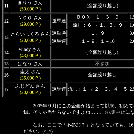
きりう さん
(全額繰り越し)
11
(50,000Ｐ)
ＢＯＸ：１－３－９
1
ＮＯＯ さん
逆馬連
12
(29,000Ｐ)
流し：６ → １、３、９
1
逆単勝
１、９
3
とらいしくる さん
13
(20,000Ｐ)
逆馬連
１－９、１－10
2
windy さん
(全額繰り越し)
14
(43,000Ｐ)
15
はなう さん
不参加
圭太 さん
全額繰り越し
16
(35,000Ｐ)
ふじどん さん
逆馬連
流し：１ → ２、３、４、５
2
17
(20,000Ｐ)
2005年９月にこの企画が始まって以来、初めての全員
録。そりゃ当たらないですよね……。(競走中止に
なお、ここで「不参加？」となっていても、16日
ださい。(^_^)