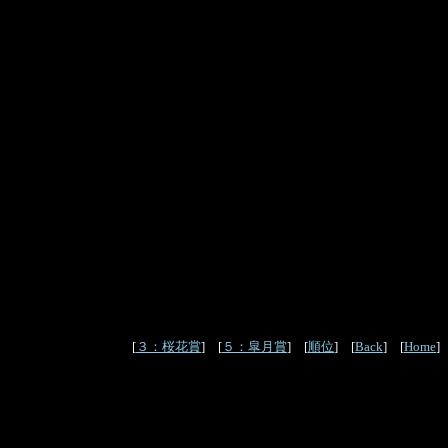
[
３：桜花賞
] [
５：皐月賞
] [
順位
] [
Back
] [
Home
]