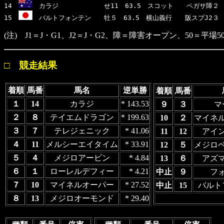
14　
　カラジ　　　　　　　せ11　63.5　スコット　　ペガサ障２
15　
　バルトフォンテン　　牡５　63.5　横山義行　　阪スプJ2３
(注) J1＝J・G1、J2＝J・G2、障＝障害オープン、50＝平場5
□ 競走結果
着順
馬番
馬名
逆単勝
着順
馬番
１
14
カラジ
* 143.53
９
３
マ
２
８
テイエムドラゴン
* 199.63
10
２
マイネ
３
７
テレジェニック
* 41.06
11
12
アイ
４
11
メルシーエイタイム
* 33.91
12
５
メジロ
５
４
メジロアービン
* 4.84
13
６
アズ
６
１
ローレルデフィー
* 4.21
中止
９
フ
７
10
マイネルオーパー
* 27.52
中止
15
バルト
８
13
メジロオーモンド
* 29.40