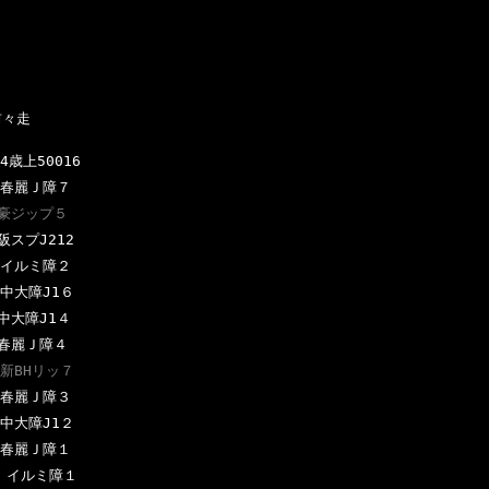
々走

上50016

春麗Ｊ障７

豪ジップ５
プJ212

イルミ障２

大障J1６

大障J1４

春麗Ｊ障４

新BHリッ７
春麗Ｊ障３

大障J1２

春麗Ｊ障１

　イルミ障１
