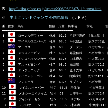
※
http://keiba.yahoo.co.jp/scores/2006/06/03/07/11/denma.html
※
中山グランドジャンプ 外国馬情報
(ＪＲＡ)
番　国旗　馬名　　　　　　　　性齢　斤量　騎手名　　　前走　　　　前
―――――――――――――――――――――――――――――――――――――

１　
　ローレルデフィー　　牝６　61.5　浜野谷憲尚　4歳上障 ４　4歳
２　
　マイネルユニバース　牡８　63.5　平沢健治　　阪スプJ2止　
３　
　マーロス　　　　　　せ９　63.5　ダーデン　　ペガサ障９　
４　
　メジロアービン　　　牡７　63.5　嘉堂信雄　　ペガサ障８　阪ス
５　
　メジロベイシンガー　牝５　61.5　山本康志　　中大障J1３　
６　
　アズマビヨンド　　　牡７　63.5　高田潤　　　阪スプJ2２　中
７　
　テレジェニック　　　せ６　63.5　金子光希　　ペガサ障１　中
８　
　テイエムドラゴン　　牡４　62　　白浜雄造　　阪スプJ2１　
９　
　フォンテラ　　　　　せ８　63.5　ラプトン　　ペガサ障11　
10　
　マイネルオーパー　　牡７　63.5　宗像徹　　　ペガサ障３　
11　
　メルシーエイタイム　牡４　62　　出津孝一　　阪スプJ2４　中
12　
　アインオーセン　　　牡５　63.5　リデル　　　ペガサ障４　
13　
　メジロオーモンド　　牡８　63.5　林満明　　　中大障J112