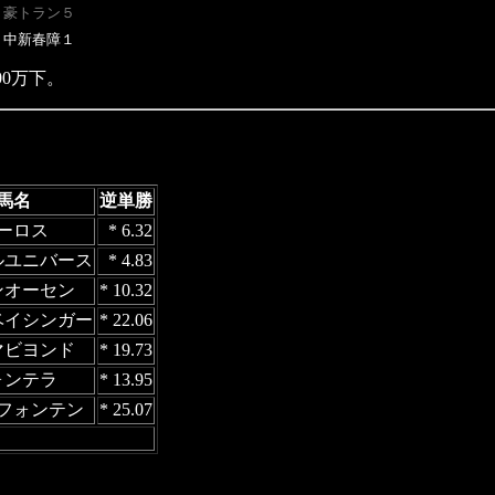
　
豪トラン５
　中新春障１
00万下。
馬名
逆単勝
ーロス
* 6.32
ルユニバース
* 4.83
ンオーセン
* 10.32
ベイシンガー
* 22.06
マビヨンド
* 19.73
ォンテラ
* 13.95
フォンテン
* 25.07