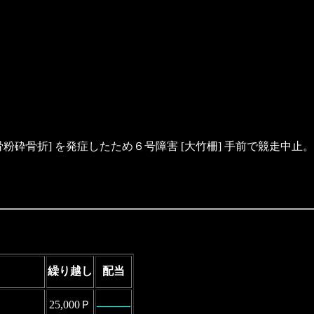
砕骨折] を発症したため６号障害 [大竹柵] 手前で競走中止。
。
繰り越し
配当
25,000Ｐ
―――