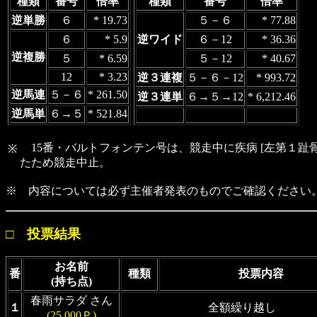
種類
番号
倍率
種類
番号
倍率
逆単勝
６
* 19.73
５－６
* 77.88
６
* 5.9
逆ワイド
６－12
* 36.36
逆複勝
５
* 6.59
５－12
* 40.67
12
* 3.23
逆３連複
５－６－12
* 993.72
逆馬連
５－６
* 261.50
逆３連単
６→５→12
* 6,212.46
逆馬単
６→５
* 521.84
15番・バルトフォンテン号は、競走中に疾病 [左第１趾骨粉
※
たため競走中止。
※ 内容については必ず主催者発表のものでご確認ください
□ 投票結果
お名前
番
種類
投票内容
(持ち点)
春雨サラダ さん
１
全額繰り越し
(25,000Ｐ)