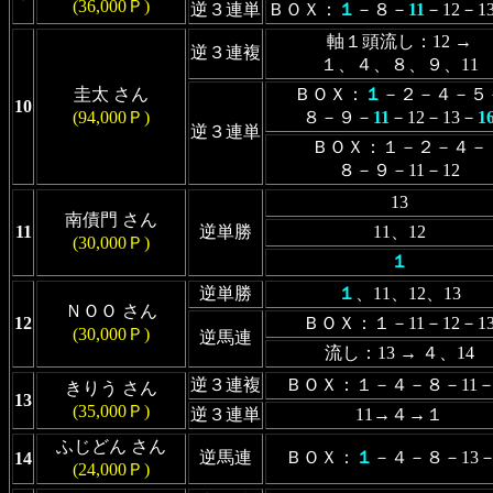
(36,000Ｐ)
逆３連単
ＢＯＸ：
１
－８－
11
－12－1
軸１頭流し：12 →
逆３連複
１、４、８、９、11
圭太 さん
ＢＯＸ：
１
－２－４－５
10
(94,000Ｐ)
８－９－
11
－12－13－
1
逆３連単
ＢＯＸ：１－２－４－
８－９－11－12
13
南債門 さん
11
逆単勝
11、12
(30,000Ｐ)
１
逆単勝
１
、11、12、13
ＮＯＯ さん
12
ＢＯＸ：１－11－12－1
(30,000Ｐ)
逆馬連
流し：13 → ４、14
逆３連複
ＢＯＸ：１－４－８－11－
きりう さん
13
(35,000Ｐ)
逆３連単
11→４→１
ふじどん さん
逆馬連
ＢＯＸ：
１
－４－８－13
14
(24,000Ｐ)