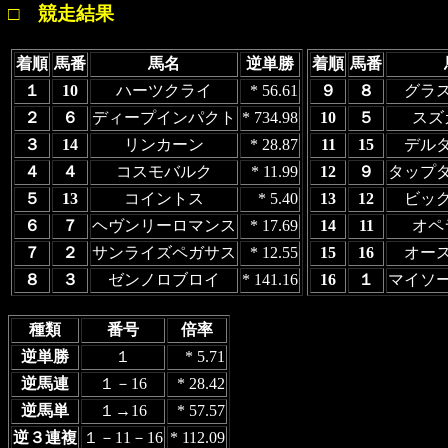
□ 競走結果
着順
馬番
馬名
逆単勝
着順
馬番
１
10
ハーツクライ
* 56.61
９
８
グラ
２
６
ディープインパクト
* 734.98
10
５
スズ
３
14
リンカーン
* 28.87
11
15
デル
４
４
コスモバルク
* 11.99
12
９
タップ
５
13
コイントス
* 5.40
13
12
ビッ
６
７
ヘヴンリーロマンス
* 17.69
14
11
オペ
７
２
サンライズペガサス
* 12.55
15
16
オー
８
３
ゼンノロブロイ
* 141.16
16
１
マイソ
種類
番号
倍率
逆単勝
１
* 5.71
逆馬連
１－16
* 28.42
逆馬単
１→16
* 57.57
逆３連複
１－11－16
* 112.09