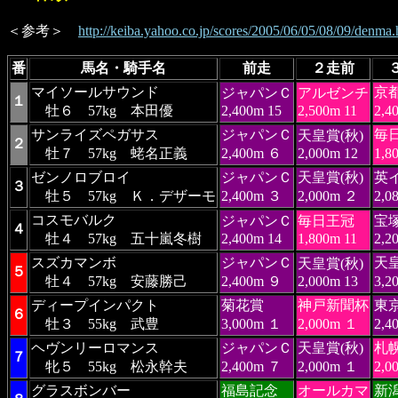
＜参考＞
http://keiba.yahoo.co.jp/scores/2005/06/05/08/09/denma.
番
馬名・騎手名
前走
２走前
マイソールサウンド
京
ジャパンＣ
アルゼンチ
１
牡６ 57kg 本田優
2,400m 15
2,500m 11
2,4
サンライズペガサス
ジャパンＣ
毎
天皇賞(秋)
２
牡７ 57kg 蛯名正義
2,400m ６
2,000m 12
1,8
ゼンノロブロイ
ジャパンＣ
天皇賞(秋)
英
３
牡５ 57kg Ｋ．デザーモ
2,400m ３
2,000m ２
2,0
コスモバルク
ジャパンＣ
毎日王冠
宝
４
牡４ 57kg 五十嵐冬樹
2,400m 14
1,800m 11
2,2
スズカマンボ
ジャパンＣ
天皇
天皇賞(秋)
５
牡４ 57kg 安藤勝己
2,400m ９
2,000m 13
3,2
ディープインパクト
菊花賞
神戸新聞杯
東
６
牡３ 55kg 武豊
3,000m １
2,000m １
2,4
ヘヴンリーロマンス
ジャパンＣ
天皇賞(秋)
札
７
牝５ 55kg 松永幹夫
2,400m ７
2,000m １
2,0
グラスボンバー
福島記念
オールカマ
新