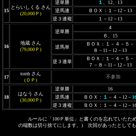
逆単勝
１
、12、13
とらいしくる さん
15
逆馬連
ＢＯＸ：１－12－13
(20,000Ｐ)
逆３連複
１－12－13
４
逆単勝
６、15
地蔵 さん
ＢＯＸ：１－４－５－
16
逆馬単
(79,000Ｐ)
８－11－12－13
ＢＯＸ：１－４－５－
逆３連単
７－８－11－12－13
tomh さん
不参加
17
(０Ｐ)
逆単勝
16
はなう さん
18
逆馬連
ＢＯＸ：
１
－４－12－
1
(30,000Ｐ)
逆３連複
ＢＯＸ：１－４－12－1
ルールに「100Ｐ単位」と書くのを忘れていたため
の端数は切り捨てにします。) 次回があったとしても、