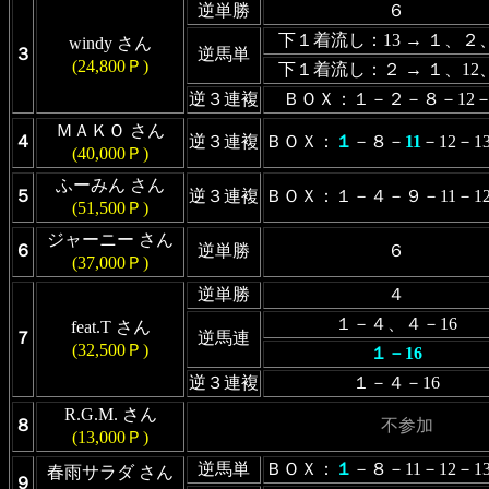
逆単勝
６
下１着流し：13 → １、２、
windy さん
３
逆馬単
(24,800Ｐ)
下１着流し：２ → １、12、
逆３連複
ＢＯＸ：１－２－８－12－
ＭＡＫＯ さん
４
逆３連複
ＢＯＸ：
１
－８－
11
－12－1
(40,000Ｐ)
ふーみん さん
５
逆３連複
ＢＯＸ：１－４－９－11－12
(51,500Ｐ)
ジャーニー さん
６
逆単勝
６
(37,000Ｐ)
逆単勝
４
１－４、４－16
feat.T さん
７
逆馬連
(32,500Ｐ)
１－16
逆３連複
１－４－16
R.G.M. さん
８
不参加
(13,000Ｐ)
逆馬単
ＢＯＸ：
１
－８－11－12－1
春雨サラダ さん
９