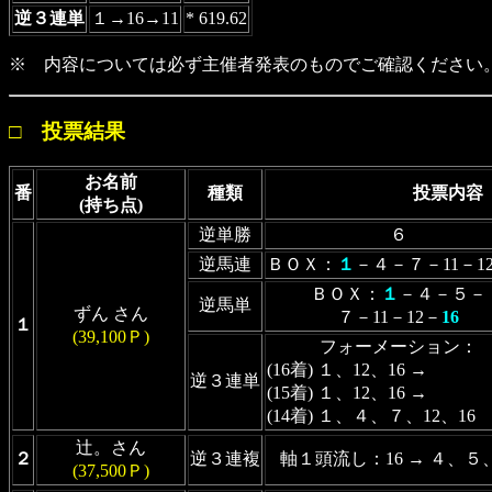
逆３連単
１→16→11
* 619.62
※ 内容については必ず主催者発表のものでご確認ください
□ 投票結果
お名前
番
種類
投票内容
(持ち点)
逆単勝
６
逆馬連
ＢＯＸ：
１
－４－７－11－1
ＢＯＸ：
１
－４－５－
逆馬単
ずん さん
７－11－12－
16
１
(39,100Ｐ)
フォーメーション：
(16着) １、12、16 →
逆３連単
(15着) １、12、16 →
(14着) １、４、７、12、16
辻。さん
２
逆３連複
軸１頭流し：16 → ４、５
(37,500Ｐ)