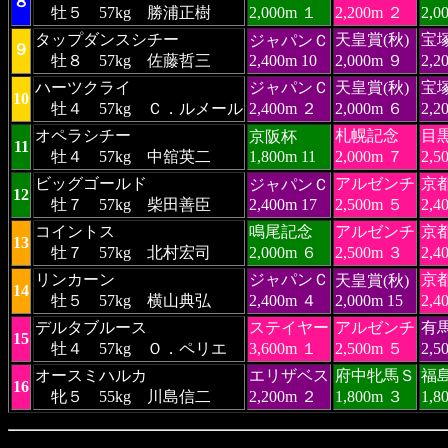
８
牡５ 57kg 勝浦正樹
2,000m １
2,200m ２
2,0
タップダンスシチー
天皇賞(秋)
宝
ジャパンＣ
９
牡８ 57kg 佐藤哲三
2,400m 10
2,000m ９
2,2
ハーツクライ
ジャパンＣ
天皇賞(秋)
宝
10
牡４ 57kg Ｃ．ルメール
2,400m ２
2,000m ６
2,2
オペラシチー
札幌記念
目
京阪杯
11
牡４ 57kg 中舘英二
1,800m 11
2,000m ７
2,5
ビッグゴールド
アルゼンチ
京
ジャパンＣ
12
牡７ 57kg 柴田善臣
2,400m 17
2,500m ５
2,4
コイントス
鳴尾記念
アルゼンチ
京
13
牡７ 57kg 北村宏司
2,000m ６
2,500m ３
2,4
リンカーン
ジャパンＣ
京
天皇賞(秋)
14
牡５ 57kg 横山典弘
2,400m ４
2,000m 15
2,4
デルタブルース
ステイヤー
アルゼンチ
有
15
牡４ 57kg Ｏ．ペリエ
3,600m １
2,500m ５
2,5
オースミハルカ
エリザベス
府中牝馬Ｓ
福
16
牝５ 55kg 川島信二
2,200m ２
1,800m ３
1,8