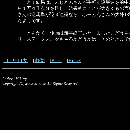
さて結果は、ふじどんさんが手堅く逆馬連を的中さ
ら１万４千点分を足し、結果的にこれが大きくもの言
さんの逆馬単が逆３連複なら、ふーみんさんの大外18
たようです。
ともかく、企画は無事終了いたしました。どうもあり
リーステークス。次もやるかどうかは、そのときまで
[
11：中山大
] [
順位
] [
Back
] [
Home
]
Author: Mikitty
Copyright (C) 2005 Mikitty, All Rights Reserved.