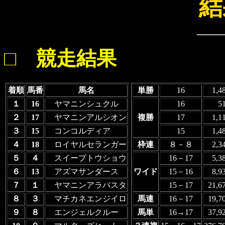
結
□ 競走結果
着順
馬番
馬名
単勝
16
1,4
１
16
ヤマニンシュクル
16
5
２
17
ヤマニンアルシオン
複勝
17
1,1
３
15
コンコルディア
15
1,4
４
18
ロイヤルセランガー
枠連
８－８
2,3
５
４
スイープトウショウ
16－17
5,3
６
13
アズマサンダース
ワイド
15－16
8,9
７
１
ヤマニンアラバスタ
15－17
21,
８
３
マチカネエンジイロ
馬連
16－17
19,
９
８
エンジェルクルー
馬単
16→17
37,