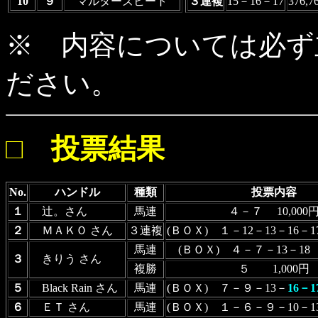
10
９
マルターズヒート
３連複
15－16－17
376,
※ 内容については必ず
ださい。
□ 投票結果
No.
ハンドル
種類
投票内容
１
辻。さん
馬連
４－７ 10,000
２
ＭＡＫＯ さん
３連複
(ＢＯＸ) １－12－13－16－17
馬連
(ＢＯＸ) ４－７－13－18 
３
きりう さん
複勝
５ 1,000円
５
Black Rain さん
馬連
(ＢＯＸ) ７－９－13－
16－1
６
ＥＴ さん
馬連
(ＢＯＸ) １－６－９－10－13