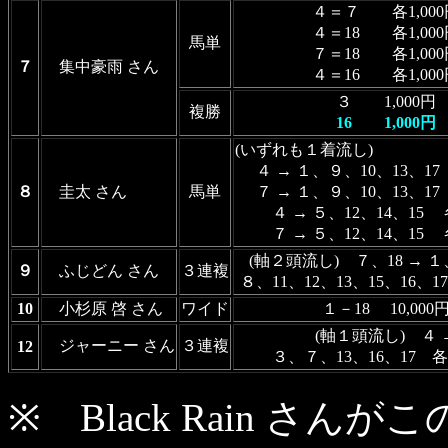
４＝７ 各1,000
４＝18 各1,000
馬単
７＝18 各1,000
７
集中豪雨 さん
４＝16 各1,000
３ 1,000円
複勝
16 1,000円
(いずれも１着流し)
４ → １、９、10、13、17
８
圭太 さん
馬単
７ → １、９、10、13、17
４ → ５、12、14、15 
７ → ５、12、14、15 
(軸２頭流し) ７、18 → 
９
ふじどん さん
３連複
８、11、12、13、15、16、17
10
小杉原 啓 さん
ワイド
１－18 10,000
(軸１頭流し) ４ 
ジャーニー さん
３連複
12
３、７、13、16、17 各1
※ Black Rain さ