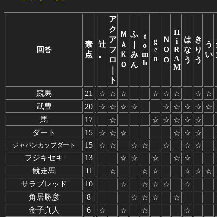
ア
ク
H
Ｍ
ふ
t
ア
Ｎ
は
き
g
i
素
辻
Ａ
｜
う
o
回答
フ
e
Ｏ
R
な
り
m
点
。
Ｋ
み
い
n
A
ロ
Ｏ
う
う
h
Ｏ
ん
M
｜
ト
競馬
21
☆
☆
☆
☆
☆
☆
☆
☆
武豊
20
☆
☆
☆
☆
☆
☆
☆
☆
☆
馬
17
☆
☆
☆
☆
☆
☆
ダート
15
☆
☆
☆
☆
☆
☆
15
ジャパンカップダート
☆
☆
☆
☆
☆
☆
☆
フジキセキ
13
☆
☆
☆
☆
☆
競走馬
11
☆
☆
☆
☆
☆
☆
サラブレッド
10
☆
☆
☆
☆
☆
角居勝彦
8
☆
☆
☆
☆
金子真人
6
☆
☆
☆
☆