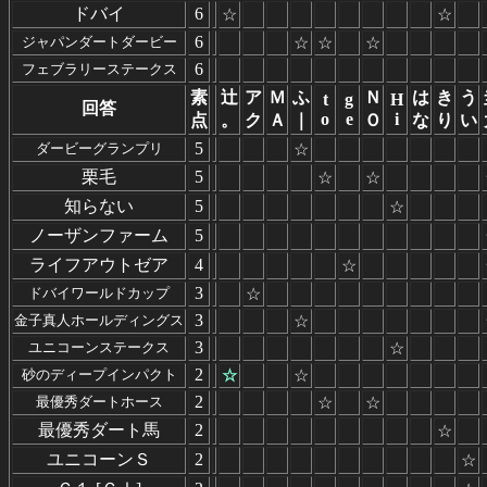
ドバイ
6
☆
☆
6
ジャパンダートダービー
☆
☆
☆
6
フェブラリーステークス
素
辻
ア
Ｍ
ふ
Ｎ
は
き
う
t
g
H
回答
o
e
i
点
。
ク
Ａ
｜
Ｏ
な
り
い
5
ダービーグランプリ
☆
栗毛
5
☆
☆
知らない
5
☆
ノーザンファーム
5
ライフアウトゼア
4
☆
3
ドバイワールドカップ
☆
3
金子真人ホールディングス
☆
3
ユニコーンステークス
☆
2
砂のディープインパクト
☆
☆
2
最優秀ダートホース
☆
☆
最優秀ダート馬
2
☆
ユニコーンＳ
2
☆