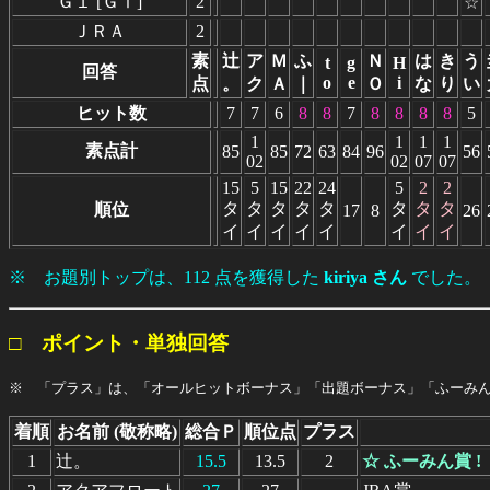
Ｇ１ [ＧⅠ]
2
☆
ＪＲＡ
2
素
辻
ア
Ｍ
ふ
Ｎ
は
き
う
t
g
H
回答
o
e
i
点
。
ク
Ａ
｜
Ｏ
な
り
い
ヒット数
7
7
6
8
8
7
8
8
8
8
5
1
1
1
1
素点計
85
85
72
63
84
96
56
02
02
07
07
15
5
15
22
24
5
2
2
タ
タ
タ
タ
タ
タ
タ
タ
順位
17
8
26
イ
イ
イ
イ
イ
イ
イ
イ
※ お題別トップは、112 点を獲得した
kiriya さん
でした。
□ ポイント・単独回答
※ 「プラス」は、「オールヒットボーナス」「出題ボーナス」「ふーみ
着順
お名前 (敬称略)
総合Ｐ
順位点
プラス
1
辻。
15.5
13.5
2
☆ ふーみん賞 !