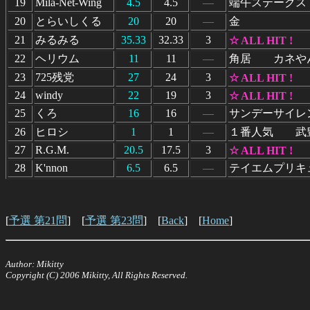
19
Mila-Net-Wing
4.5
4.5
―
端午ステークス
20
とらいしくる
20
20
―
金
21
みるみる
35.33
32.33
3
☆ ALL HIT !
22
ヘリウム
11
11
―
角居 カネや
23
725残党
27
24
3
☆ ALL HIT !
24
windy
22
19
3
☆ ALL HIT !
25
くろ
16
16
―
サンデーサイレ
26
ヒロシ
1
1
―
１番人気 武
27
R.G.M.
20.5
17.5
3
☆ ALL HIT !
28
K'nnon
6.5
6.5
―
テイエムプリ
[
予選 第21問
] [
予選 第23問
] [
Back
] [
Home
]
Author: Mikitty
Copyright (C) 2006 Mikitty, All Rights Reserved.