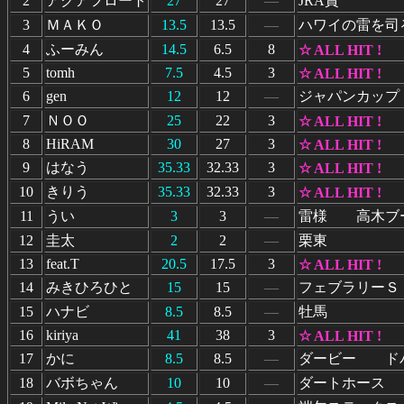
2
アクアフロート
27
27
―
JRA賞
3
ＭＡＫＯ
13.5
13.5
―
ハワイの雷を
4
ふーみん
14.5
6.5
8
☆ ALL HIT !
5
tomh
7.5
4.5
3
☆ ALL HIT !
6
gen
12
12
―
ジャパンカップ
7
ＮＯＯ
25
22
3
☆ ALL HIT !
8
HiRAM
30
27
3
☆ ALL HIT !
9
はなう
35.33
32.33
3
☆ ALL HIT !
10
きりう
35.33
32.33
3
☆ ALL HIT !
11
うい
3
3
―
雷様 高木ブ
12
圭太
2
2
―
栗東
13
feat.T
20.5
17.5
3
☆ ALL HIT !
14
みきひろひと
15
15
―
フェブラリー
15
ハナビ
8.5
8.5
―
牡馬
16
kiriya
41
38
3
☆ ALL HIT !
17
かに
8.5
8.5
―
ダービー ド
18
バボちゃん
10
10
―
ダートホース