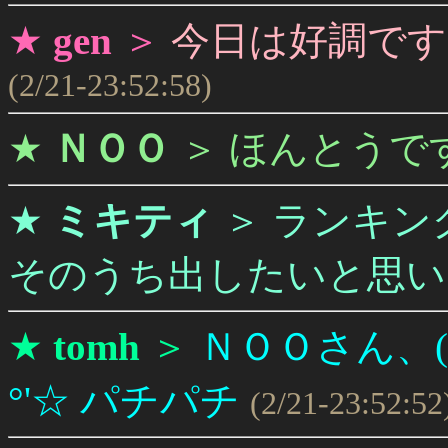
★
gen
＞
今日は好調です
(2/21-23:52:58)
★
ＮＯＯ
＞
ほんとうで
★
ミキティ
＞
ランキン
そのうち出したいと思いま
★
tomh
＞
ＮＯＯさん、(*^
°'☆ パチパチ
(2/21-23:52:52