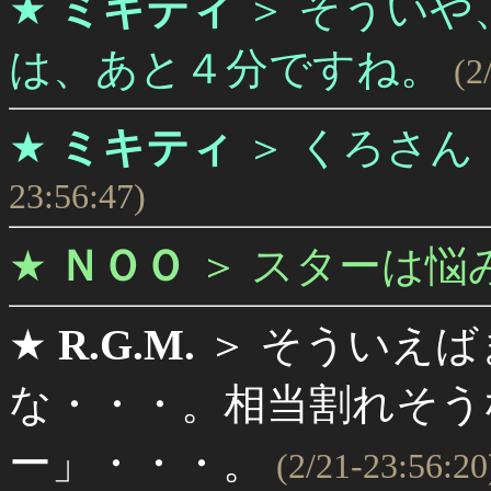
★
ミキティ
＞
そういや、
は、あと４分ですね。
(2
★
ミキティ
＞
くろさん 
23:56:47)
★
ＮＯＯ
＞
スターは悩
★
R.G.M.
＞
そういえば
な・・・。相当割れそう
ー」・・・。
(2/21-23:56:20