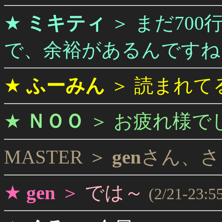
★
ミキティ
＞
まだ70
で、余裕があるんですね
★
ふーみん
＞
読まれて
★
ＮＯＯ
＞
お疲れ様で
MASTER ＞
gen
さん、さ
★
gen
＞
では～
(2/21-23:5