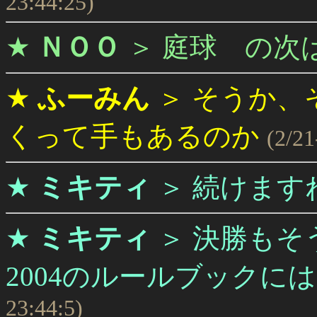
23:44:25)
★
ＮＯＯ
＞
庭球 の次
★
ふーみん
＞
そうか、そ
くって手もあるのか
(2/21
★
ミキティ
＞
続けます
★
ミキティ
＞
決勝もそ
2004のルールブックに
23:44:5)