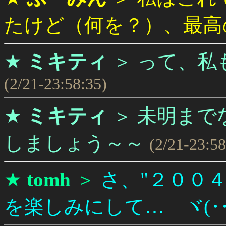
たけど（何を？）、最高
★
ミキティ
＞
って、私
(2/21-23:58:35)
★
ミキティ
＞
未明まで
しましょう～～
(2/21-23:58
★
tomh
＞
さ、"２００
を楽しみにして… ヾ(‥