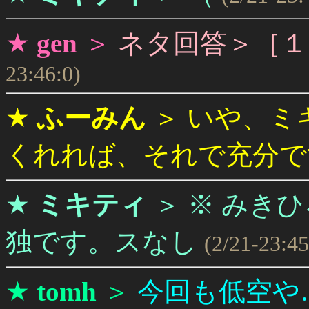
★
gen
＞
ネタ回答＞［１
23:46:0)
★
ふーみん
＞
いや、ミ
くれれば、それで充分で
★
ミキティ
＞
※ みき
独です。スなし
(2/21-23:45
★
tomh
＞
今回も低空