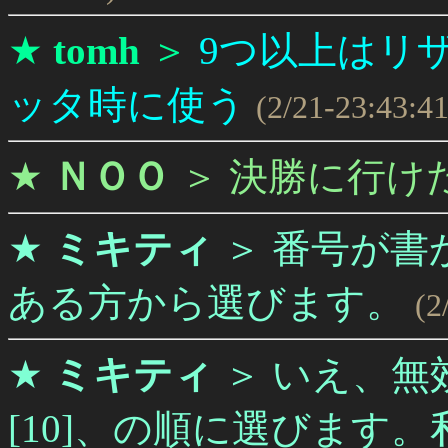
★
tomh
＞
9つ以上はリ
ッタ時に使う
(2/21-23:43:41
★
ＮＯＯ
＞
決勝に行け
★
ミキティ
＞
番号が書
ある方から選びます。
(2
★
ミキティ
＞
いえ、無
[10]、の順に選びます