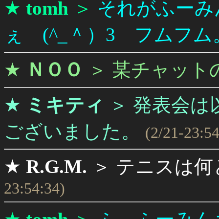
★
tomh
＞
それがふーみ
ぇ (^_＾）3 フムフム
★
ＮＯＯ
＞
某チャット
★
ミキティ
＞
発表会は
ございました。
(2/21-23:54
★
R.G.M.
＞
テニスは何
23:54:34)