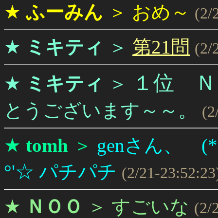
★
ふーみん
＞
おめ～
(2/
★
ミキティ
＞
第21問
(2/
１位 Ｎ
★
ミキティ
＞
とうございます～～。
(2
★
tomh
＞
genさん、 (*^
°'☆ パチパチ
(2/21-23:52:23
★
ＮＯＯ
＞
すごいな
(2/