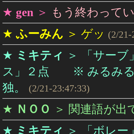
★
gen
＞
もう終わって
★
ふーみん
＞
ゲッ
(2/21-
★
ミキティ
＞
「サーブ
ス」２点 ※ みるみる
独。
(2/21-23:47:33)
★
ＮＯＯ
＞
関連語が出
★
ミキティ
＞
「ボレー