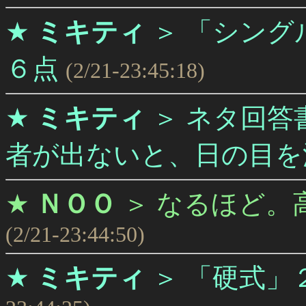
★
ミキティ
＞
「シング
６点
(2/21-23:45:18)
★
ミキティ
＞
ネタ回答
者が出ないと、日の目を浴び
★
ＮＯＯ
＞
なるほど。
(2/21-23:44:50)
★
ミキティ
＞
「硬式」