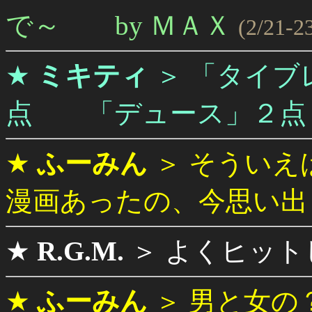
で～ by ＭＡＸ
(2/21-2
★
ミキティ
＞
「タイブレ
点 「デュース」２点
★
ふーみん
＞
そういえ
漫画あったの、今思い出
★
R.G.M.
＞
よくヒット
★
ふーみん
＞
男と女の