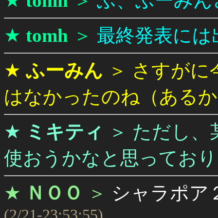
★
tomh
＞
ふ、ふーみん
★
tomh
＞
最終発表には
★
ふーみん
＞
さすがに
はなかったのね（あるか
★
ミキティ
＞
ただし、
使おうかなと思っており
★
ＮＯＯ
＞
シャラポア
(2/21-23:53:55)