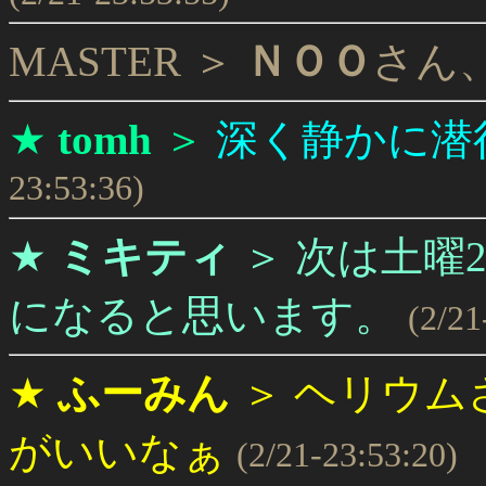
MASTER ＞
ＮＯＯ
さん
★
tomh
＞
深く静かに潜
23:53:36)
★
ミキティ
＞
次は土曜2
になると思います。
(2/21
★
ふーみん
＞
ヘリウム
がいいなぁ
(2/21-23:53:20)