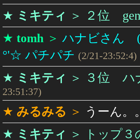
２位 ge
★
ミキティ
＞
★
tomh
＞
ハナビさん (*^
°'☆ パチパチ
(2/21-23:52:4)
３位 ハ
★
ミキティ
＞
23:51:37)
★
みるみる
＞
うーん。
★
ミキティ
＞
トップ３