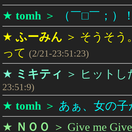
★
tomh
＞
（￣□￣；）
★
ふーみん
＞
そうそう
って
(2/21-23:51:23)
★
ミキティ
＞
ヒットし
23:51:9)
★
tomh
＞
あぁ、女の子
★
ＮＯＯ
＞
Give me