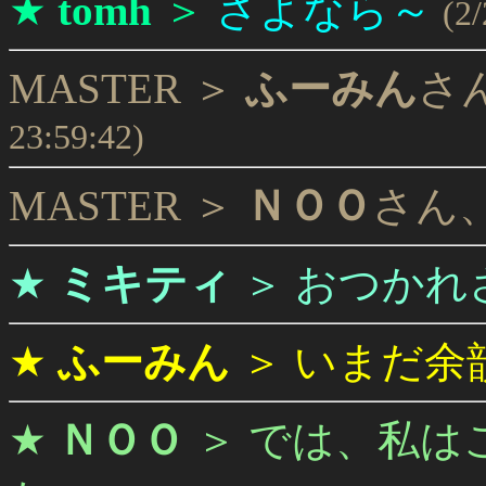
★
tomh
＞
さよなら～
(2
MASTER ＞
ふーみん
さ
23:59:42)
MASTER ＞
ＮＯＯ
さん
★
ミキティ
＞
おつかれ
★
ふーみん
＞
いまだ余
★
ＮＯＯ
＞
では、私は