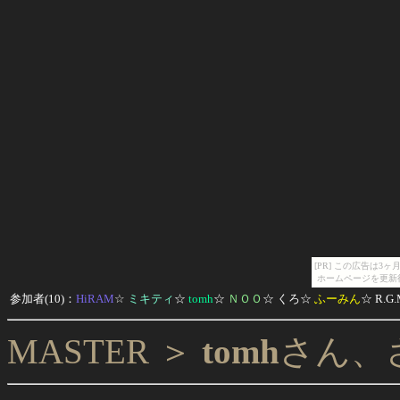
[PR] この広告は
ホームページを更新
参加者(10)：
HiRAM
☆
ミキティ
☆
tomh
☆
ＮＯＯ
☆
くろ
☆
ふーみん
☆
R.G.
MASTER ＞
tomh
さん、