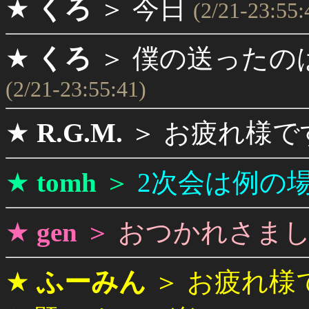
★
くろ
＞
今日
(2/21-23:55:
★
くろ
＞
僕の送ったの
(2/21-23:55:41)
★
R.G.M.
＞
お疲れ様で
★
tomh
＞
2次会は例の
★
gen
＞
おつかれさま
★
ふーみん
＞
お疲れ様