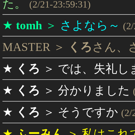
た。
(2/21-23:59:31)
★
tomh
＞
さよなら～
(2
MASTER ＞
くろ
さん、
★
くろ
＞
では、失礼し
★
くろ
＞
分かりました
★
くろ
＞
そうですか
(2/
★
ふーみん
＞
私はこれ