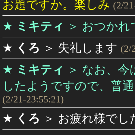
お題ですか。楽しみ
(2/21
★
ミキティ
＞
おつかれ
★
くろ
＞
失礼します
(2/
★
ミキティ
＞
なお、今
したようですので、普通に
(2/21-23:55:21)
★
くろ
＞
お疲れ様でし