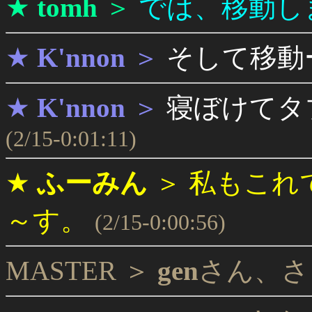
★
tomh
＞
では、移動します 
★
K'nnon
＞
そして移動
★
K'nnon
＞
寝ぼけてタ
(2/15-0:01:11)
★
ふーみん
＞
私もこれ
～す。
(2/15-0:00:56)
MASTER ＞
gen
さん、さ