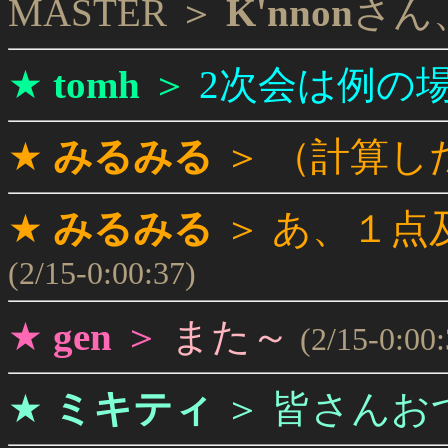
MASTER ＞
K'nnon
さん
★
tomh
＞
2次会は例の
★
みるみる
＞
（計算し
★
みるみる
＞
あ、１点
(2/15-0:00:37)
★
gen
＞
また～
(2/15-0:00:
★
ミキティ
＞
皆さんお