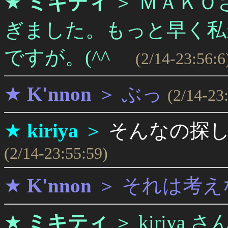
★
ミキティ
＞
ＭＡＫＯ
ぎました。もっと早く私
ですが。(^^ゞ
(2/14-23:56:6
★
K'nnon
＞
ぶっ
(2/14-23
★
kiriya
＞
そんなの探
(2/14-23:55:59)
★
K'nnon
＞
それは考え
★
ミキティ
＞
kiriy