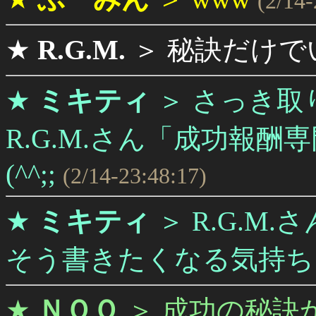
(2/14-
★
R.G.M.
＞
秘訣だけで
★
ミキティ
＞
さっき取
R.G.M.さん「成功報
(^^;;
(2/14-23:48:17)
★
ミキティ
＞
R.G.M
そう書きたくなる気持ち
★
ＮＯＯ
＞
成功の秘訣