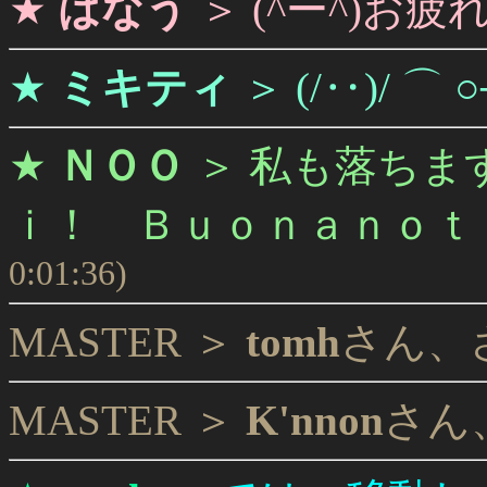
★
はなう
＞
(^ー^)お
★
ミキティ
＞
(/‥)/ ⌒ 
★
ＮＯＯ
＞
私も落ちま
ｉ！ Ｂｕｏｎａｎｏｔ
0:01:36)
MASTER ＞
tomh
さん、
MASTER ＞
K'nnon
さん