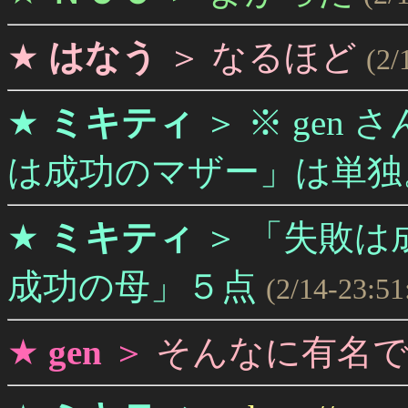
★
はなう
＞
なるほど
(2/
★
ミキティ
＞
※ gen
は成功のマザー」は単独
★
ミキティ
＞
「失敗は
成功の母」５点
(2/14-23:51
★
gen
＞
そんなに有名