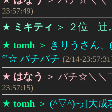
23:57:49)
２位 辻
★
ミキティ
＞
★
tomh
＞
きりうさん、(*^
°'☆ パチパチ
(2/14-23:57:31
★
はなう
＞
パチ☆＼＼￣
23:57:15)
★
tomh
＞
(^▽^)っ[大成