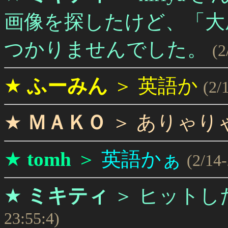
画像を探したけど、「大
つかりませんでした。
(2
★
ふーみん
＞
英語か
(2/
★
ＭＡＫＯ
＞
ありゃり
★
tomh
＞
英語かぁ
(2/14-
★
ミキティ
＞
ヒットし
23:55:4)