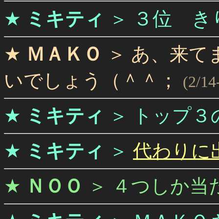
３位 き
★
ミキティ
＞
★
ＭＡＫＯ
＞
あ、来て
いでしょう（＾＾；
(2/14
★
ミキティ
＞
トップ３
★
ミキティ
＞
代わりに
★
ＮＯＯ
＞
４つしか当