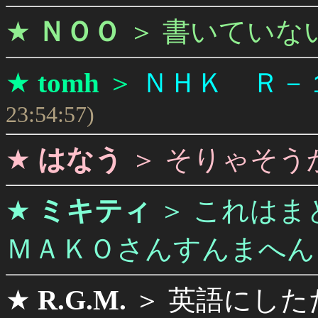
★
ＮＯＯ
＞
書いていな
★
tomh
＞
ＮＨＫ Ｒ－
23:54:57)
★
はなう
＞
そりゃそう
★
ミキティ
＞
これはま
ＭＡＫＯさんすんまへん
★
R.G.M.
＞
英語にした