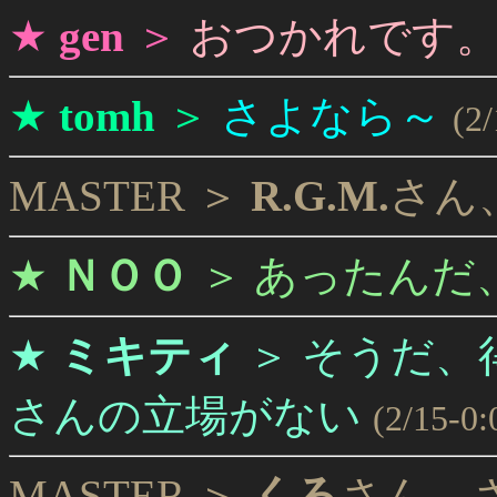
★
gen
＞
おつかれです
★
tomh
＞
さよなら～
(2
MASTER ＞
R.G.M.
さん
★
ＮＯＯ
＞
あったんだ
★
ミキティ
＞
そうだ、
さんの立場がない
(2/15-0:
MASTER ＞
くろ
さん、