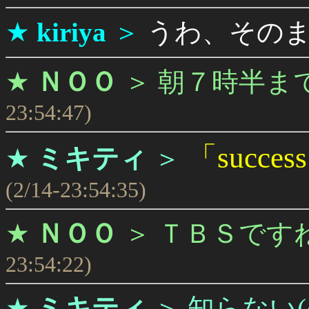
★
kiriya
＞
うわ、その
★
ＮＯＯ
＞
朝７時半ま
23:54:47)
「succe
★
ミキティ
＞
(2/14-23:54:35)
★
ＮＯＯ
＞
ＴＢＳです
23:54:22)
★
ミキティ
＞
知らない(^