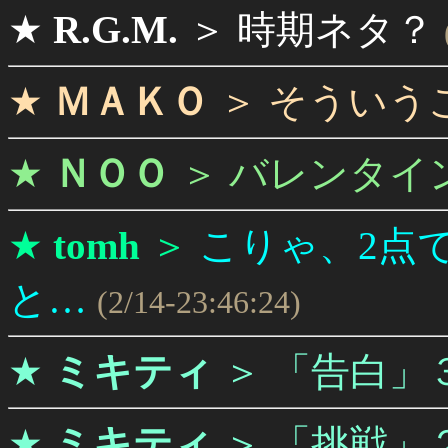
★
R.G.M.
＞
時期ネタ？
★
ＭＡＫＯ
＞
そういう
★
ＮＯＯ
＞
バレンタイ
★
tomh
＞
こりゃ、2点
と…
(2/14-23:46:24)
★
ミキティ
＞
「告白」
★
ミキティ
＞
「挑戦」