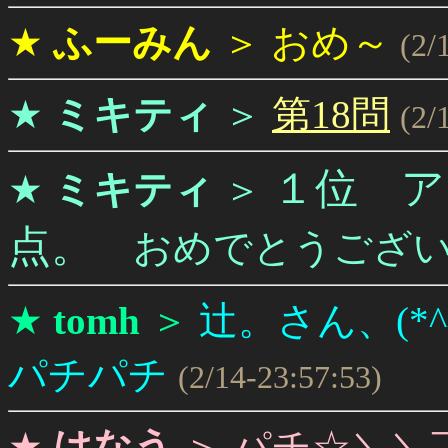
★
ふーみん
＞
おめ～
(2/
★
ミキティ
＞
第18問
(2/
１位 ア
★
ミキティ
＞
点。
おめでとうござい
★
tomh
＞
辻。さん、(*^^)
パチパチ
(2/14-23:57:53)
★
はなう
＞
パチ☆＼＼￣