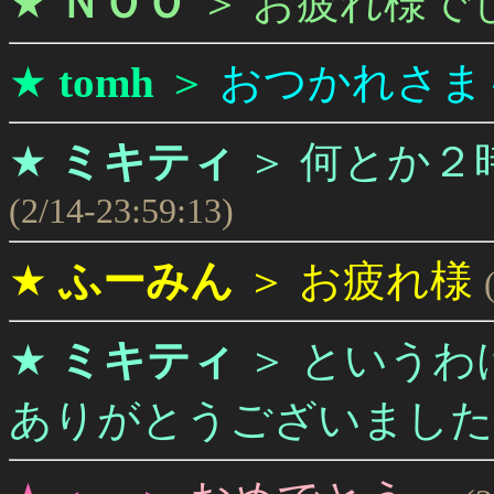
★
ＮＯＯ
＞
お疲れ様で
★
tomh
＞
おつかれさま
★
ミキティ
＞
何とか２
(2/14-23:59:13)
★
ふーみん
＞
お疲れ様
★
ミキティ
＞
というわ
ありがとうございました