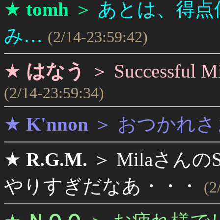
★
tomh
＞
あとは、得点
み…
(2/14-23:59:42)
★
はなう
＞
Successf
(2/14-23:59:34)
★
K'nnon
＞
おつかれさ
★
R.G.M.
＞
MilaさんのSu
やりすぎだなあ・・・
(2