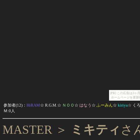
[PR] この広告は
ホームページを更新
参加者(12)：
HiRAM
☆
R.G.M.
☆
ＮＯＯ
☆
はなう
☆
ふーみん
☆
kiriya
☆
く
Ｍ:0人
MASTER ＞
ミキティ
さ