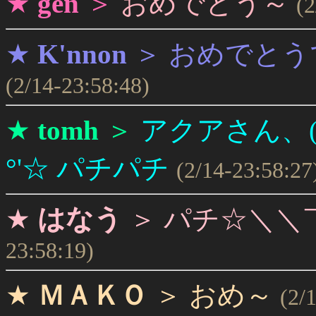
★
gen
＞
おめでとう～
(2
★
K'nnon
＞
おめでとう
(2/14-23:58:48)
★
tomh
＞
アクアさん、(*^
°'☆ パチパチ
(2/14-23:58:27
★
はなう
＞
パチ☆＼＼￣
23:58:19)
★
ＭＡＫＯ
＞
おめ～
(2/