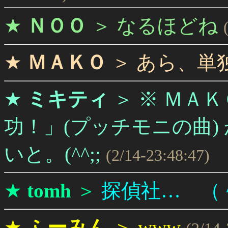
★
ＮＯＯ
＞
なるほどね
★
ＭＡＫＯ
＞
あら、単
★
ミキティ
＞
※ ＭＡ
功！」(プッチモニの曲)
いと。(^^;;
(2/14-23:48:47)
★
tomh
＞
探偵社… （
★
ふーみん
＞
www