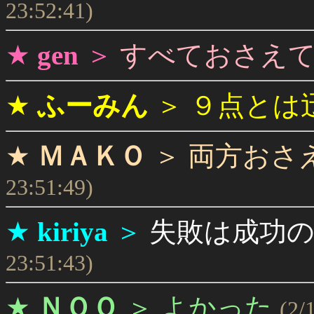
23:52:41)
★
gen
＞
すべておさえ
★
ふーみん
＞
９点とは
★
ＭＡＫＯ
＞
両方おさ
23:51:49)
★
kiriya
＞
失敗は成功
23:51:43)
★
ＮＯＯ
＞
よかった
(2/