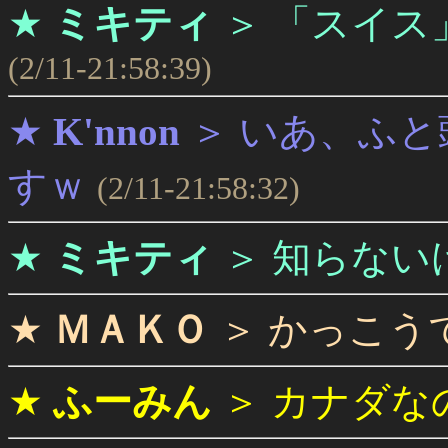
★
ミキティ
＞
「スイス
(2/11-21:58:39)
★
K'nnon
＞
いあ、ふと
すｗ
(2/11-21:58:32)
★
ミキティ
＞
知らないけど
★
ＭＡＫＯ
＞
かっこう
★
ふーみん
＞
カナダな