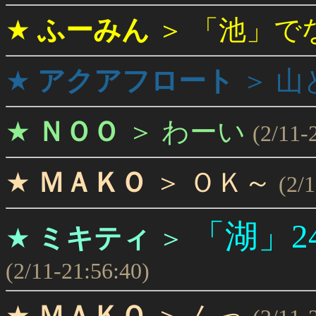
★
ふーみん
＞
「池」で
★
アクアフロート
＞
山
★
ＮＯＯ
＞
わーい
(2/11-
★
ＭＡＫＯ
＞
ＯＫ～
(2/
「湖」24
★
ミキティ
＞
(2/11-21:56:40)
★
ＭＡＫＯ
＞
んっ