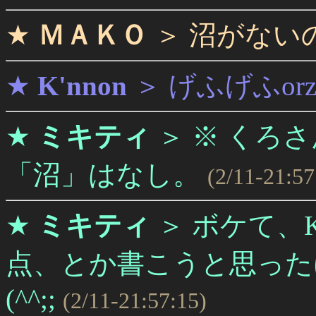
★
ＭＡＫＯ
＞
沼がない
★
K'nnon
＞
げふげふor
★
ミキティ
＞
※ くろ
「沼」はなし。
(2/11-21:57
★
ミキティ
＞
ボケて、K
点、とか書こうと思った
(^^;;
(2/11-21:57:15)