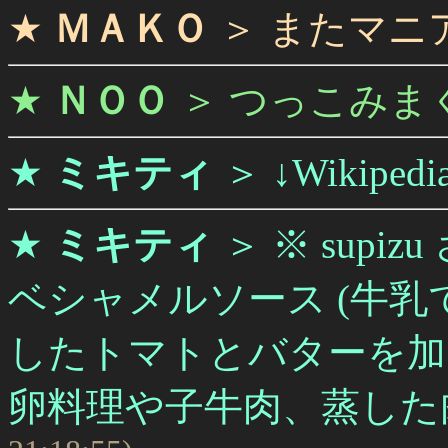
★
ＭＡＫＯ
＞
またマニ
★
ＮＯＯ
＞
つっこみま
★
ミキティ
＞
↓Wikipe
★
ミキティ
＞
※ sup
ベシャメルソース (牛乳
したトマトとバターを加
卵料理や子牛肉、蒸した