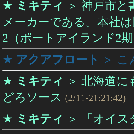
★
ミキティ
＞
神戸市と
メーカーである。本社は
2（ポートアイランド2
★
アクアフロート
＞
こ
★
ミキティ
＞
北海道に
どろソース
(2/11-21:21:42)
★
ミキティ
＞
「オイス