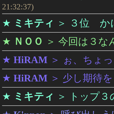
21:32:37)
３位 か
★
ミキティ
＞
★
ＮＯＯ
＞
今回は３な
★
HiRAM
＞
ぉ、ちょっ
★
HiRAM
＞
少し期待を
★
ミキティ
＞
トップ３