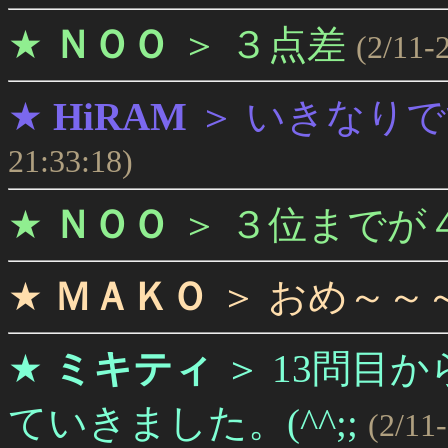
★
ＮＯＯ
＞
３点差
(2/11-
★
HiRAM
＞
いきなりで
21:33:18)
★
ＮＯＯ
＞
３位までが
★
ＭＡＫＯ
＞
おめ～～
★
ミキティ
＞
13問目
ていきました。(^^;;
(2/11