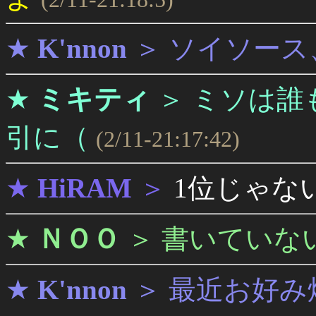
★
K'nnon
＞
ソイソース
★
ミキティ
＞
ミソは誰
引に（
(2/11-21:17:42)
★
HiRAM
＞
1位じゃな
★
ＮＯＯ
＞
書いていな
★
K'nnon
＞
最近お好み