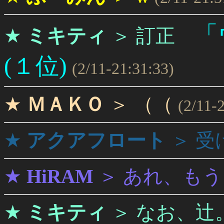
「
★
ミキティ
＞
訂正
(１位)
(2/11-21:31:33)
★
ＭＡＫＯ
＞
（（
(2/11-
★
アクアフロート
＞
受
★
HiRAM
＞
あれ、もう
★
ミキティ
＞
なお、辻