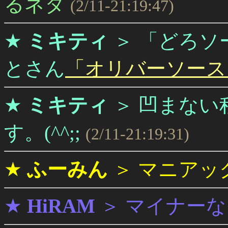
るネタ
(2/11-21:19:47)
★
ミキティ
＞
「どろソ
とさん
「オリバーソース
★
ミキティ
＞
凹まない
す。(^^;;
(2/11-21:19:31)
★
ふーみん
＞
マニアッ
★
HiRAM
＞
マイナーな