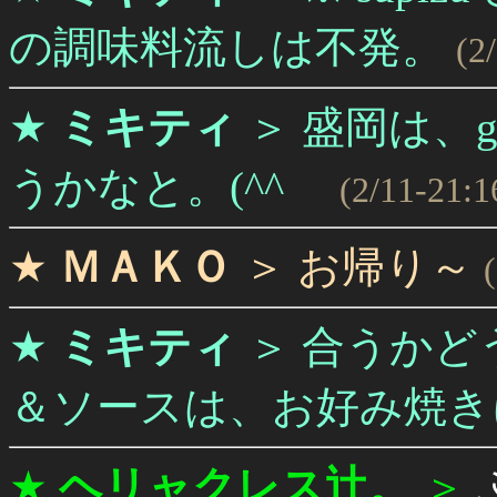
の調味料流しは不発。
(2
★
ミキティ
＞
盛岡は、g
うかなと。(^^ゞ
(2/11-21:1
★
ＭＡＫＯ
＞
お帰り～
★
ミキティ
＞
合うかど
＆ソースは、お好み焼き
★
ヘリャクレス辻。
＞