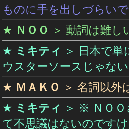
ものに手を出しづらいで
★
ＮＯＯ
＞
動詞は難し
★
ミキティ
＞
日本で単
ウスターソースじゃない
★
ＭＡＫＯ
＞
名詞以外
★
ミキティ
＞
※ ＮＯ
て不思議はないのですけ