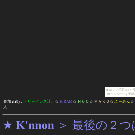
[PR] この広告は
ホームページを更新
参加者(9)：
ヘリャクレス辻。
☆
HiRAM
☆
ＮＯＯ
☆
ＭＡＫＯ
☆
ふーみん
☆
人
★
K'nnon
＞
最後の２つ