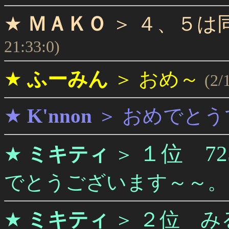
★
ＭＡＫＯ
＞
４、５は
21:33:0)
★
ふーみん
＞
おめ～
(2/
★
K'nnon
＞
おめでとう
１位 72
★
ミキティ
＞
でとうございます～～。
２位 み
★
ミキティ
＞