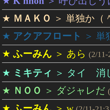
★
K'nnon
＞
呼び出しう
★
ＭＡＫＯ
＞
単独か（
★
アクアフロート
＞
単
★
ふーみん
＞
あら
(2/11-
★
ミキティ
＞
タイ 消
★
ＮＯＯ
＞
ダジャレだ
★
ふーみん
＞
w
(2/11-21:3