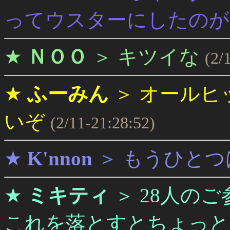
ってウスターにしたのが
★
ＮＯＯ
＞
キツイな
(2/
★
ふーみん
＞
オールヒ
いぞ
(2/11-21:28:52)
★
K'nnon
＞
もうひとつ
★
ミキティ
＞
28人の
これを落とすとちょっと