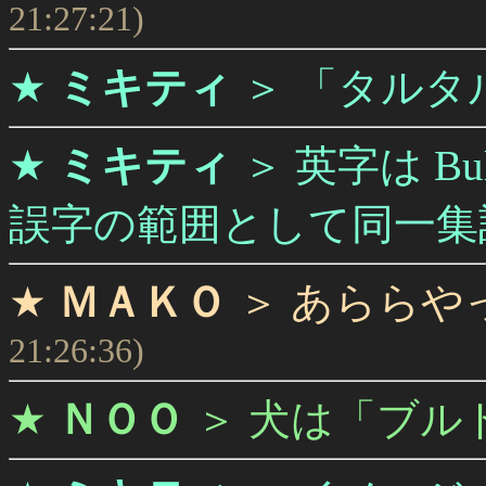
21:27:21)
★
ミキティ
＞
「タルタ
★
ミキティ
＞
英字は B
誤字の範囲として同一集
★
ＭＡＫＯ
＞
あららやっ
21:26:36)
★
ＮＯＯ
＞
犬は「ブル