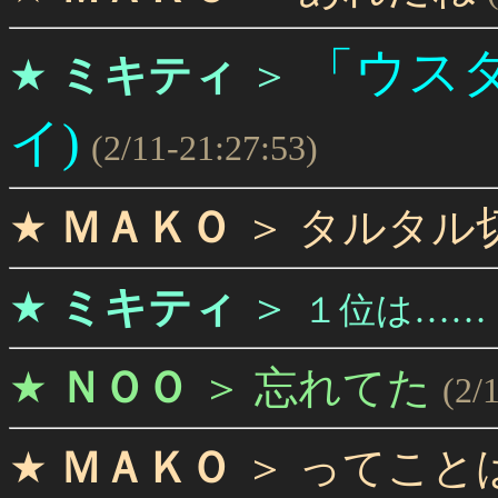
「ウスタ
★
ミキティ
＞
イ)
(2/11-21:27:53)
★
ＭＡＫＯ
＞
タルタル切
★
ミキティ
＞
１位は……
★
ＮＯＯ
＞
忘れてた
(2/
★
ＭＡＫＯ
＞
ってこと