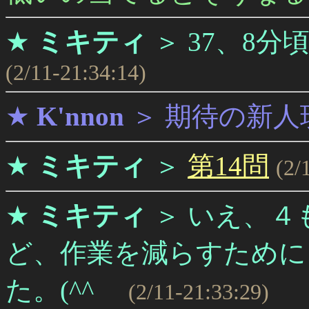
★
ミキティ
＞
37、8分
(2/11-21:34:14)
★
K'nnon
＞
期待の新人
★
ミキティ
＞
第14問
(2/
★
ミキティ
＞
いえ、４
ど、作業を減らすために
た。(^^ゞ
(2/11-21:33:29)