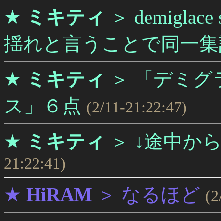
★
ミキティ
＞
demigl
揺れと言うことで同一集
★
ミキティ
＞
「デミグラ
ス」６点
(2/11-21:22:47)
★
ミキティ
＞
↓途中から、
21:22:41)
★
HiRAM
＞
なるほど
(2